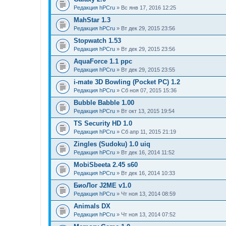
Редакция hPCru
» Вс янв 17, 2016 12:25
MahStar 1.3
Редакция hPCru
» Вт дек 29, 2015 23:56
Stopwatch 1.53
Редакция hPCru
» Вт дек 29, 2015 23:56
AquaForce 1.1 ppc
Редакция hPCru
» Вт дек 29, 2015 23:55
i-mate 3D Bowling (Pocket PC) 1.2
Редакция hPCru
» Сб ноя 07, 2015 15:36
Bubble Babble 1.00
Редакция hPCru
» Вт окт 13, 2015 19:54
TS Security HD 1.0
Редакция hPCru
» Сб апр 11, 2015 21:19
Zingles (Sudoku) 1.0 uiq
Редакция hPCru
» Вт дек 16, 2014 11:52
MobiSbeeta 2.45 s60
Редакция hPCru
» Вт дек 16, 2014 10:33
БиоЛог J2ME v1.0
Редакция hPCru
» Чт ноя 13, 2014 08:59
Animals DX
Редакция hPCru
» Чт ноя 13, 2014 07:52