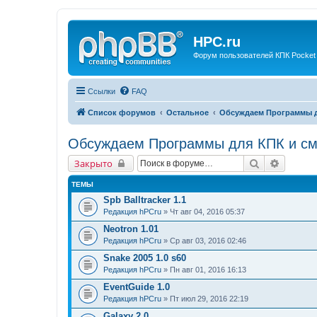
HPC.ru
Форум пользователей КПК Pocket
Ссылки
FAQ
Список форумов
Остальное
Обсуждаем Программы д
Обсуждаем Программы для КПК и с
Поиск
Расшир
Закрыто
ТЕМЫ
Spb Balltracker 1.1
Редакция hPCru
» Чт авг 04, 2016 05:37
Neotron 1.01
Редакция hPCru
» Ср авг 03, 2016 02:46
Snake 2005 1.0 s60
Редакция hPCru
» Пн авг 01, 2016 16:13
EventGuide 1.0
Редакция hPCru
» Пт июл 29, 2016 22:19
Galaxy 2.0