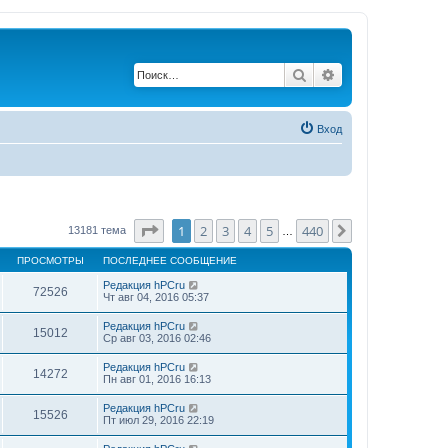
Поиск
Расширенный по
Вход
Страница
1
из
440
1
2
3
4
5
440
След.
13181 тема
…
ПРОСМОТРЫ
ПОСЛЕДНЕЕ СООБЩЕНИЕ
Редакция hPCru
72526
Чт авг 04, 2016 05:37
Редакция hPCru
15012
Ср авг 03, 2016 02:46
Редакция hPCru
14272
Пн авг 01, 2016 16:13
Редакция hPCru
15526
Пт июл 29, 2016 22:19