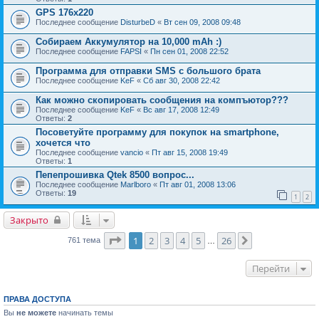
GPS 176x220
Последнее сообщение
DisturbeD
«
Вт сен 09, 2008 09:48
Собираем Аккумулятор на 10,000 mAh :)
Последнее сообщение
FAPSI
«
Пн сен 01, 2008 22:52
Программа для отправки SMS c большого брата
Последнее сообщение
KeF
«
Сб авг 30, 2008 22:42
Как можно скопировать сообщения на компъютор???
Последнее сообщение
KeF
«
Вс авг 17, 2008 12:49
Ответы:
2
Посоветуйте программу для покупок на smartphone,
хочется что
Последнее сообщение
vancio
«
Пт авг 15, 2008 19:49
Ответы:
1
Пепепрошивка Qtek 8500 вопрос...
Последнее сообщение
Marlboro
«
Пт авг 01, 2008 13:06
Ответы:
19
1
2
Закрыто
Страница
1
из
26
1
2
3
4
5
26
След.
761 тема
…
Перейти
ПРАВА ДОСТУПА
Вы
не можете
начинать темы