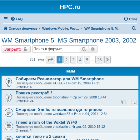
HPC.ru
FAQ
Вход
П
Список форумов
Windows Mobile, Pocket PC, MS Smartphone
WM Smartphone 5, MS Smartphone 2003, 2002
о
WM Smartphone 5, MS Smartphone 2003, 2002
и
Поиск
Расширенный поиск
Закрыто
с
к
Страница
1
из
26
1
2
3
4
5
26
След.
761 тема
…
Темы
Собираем Реаниматор для WM Smartphone
Последнее сообщение
FUGA
«
Пн окт 19, 2009 17:31
Ответы:
4
Правка реестра!!!!
Последнее сообщение
toporishev
«
Ср окт 29, 2008 10:44
Ответы:
24
1
2
Смартфон Smile: гениальное где-то рядом
Последнее сообщение
worldwar87
«
Вт янв 04, 2011 12:54
I need a rom of the Voxtel W740
Последнее сообщение
chexiaolin
«
Чт дек 02, 2010 15:12
Ответы:
4
хочется тело на 2 симки