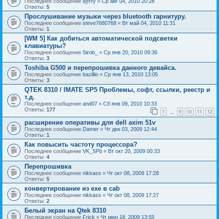
Последнее сообщение
l@rry
«
Ср авг 04, 2010 20:28
Ответы:
5
Прослушивание музыки через bluetooth гарнитуру.
Последнее сообщение
steve7680768
«
Вт май 04, 2010 11:31
Ответы:
1
[WM 5] Как добиться автоматической подсветки
клавиатуры?
Последнее сообщение
Sirob_
«
Ср янв 20, 2010 09:36
Ответы:
3
Toshiba G500 и перепрошивка данного девайса.
Последнее сообщение
bazillio
«
Ср янв 13, 2010 13:05
Ответы:
3
QTEK 8310 / IMATE SP5 Проблемы, софт, ссылки, реестр и
т.д.
Последнее сообщение
and07
«
Сб янв 09, 2010 10:33
Ответы:
177
1
9
10
11
12
…
расширение оперативы для dell axim 51v
Последнее сообщение
Damer
«
Чт дек 03, 2009 12:44
Ответы:
1
Как повысить частоту процессора?
Последнее сообщение
VK_SPb
«
Вт окт 20, 2009 00:33
Ответы:
4
Перепрошивка
Последнее сообщение
nikkass
«
Чт окт 08, 2009 17:28
Ответы:
5
конвертирование из exe в cab
Последнее сообщение
nikkass
«
Чт окт 08, 2009 17:27
Ответы:
2
Белый экран на Qtek 8310
Последнее сообщение
Frick
«
Чт июн 18, 2009 13:55