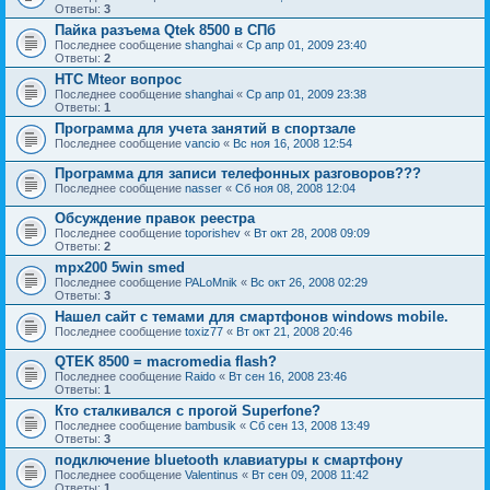
Ответы:
3
Пайка разъема Qtek 8500 в СПб
Последнее сообщение
shanghai
«
Ср апр 01, 2009 23:40
Ответы:
2
HTC Mteor вопрос
Последнее сообщение
shanghai
«
Ср апр 01, 2009 23:38
Ответы:
1
Программа для учета занятий в спортзале
Последнее сообщение
vancio
«
Вс ноя 16, 2008 12:54
Программа для записи телефонных разговоров???
Последнее сообщение
nasser
«
Сб ноя 08, 2008 12:04
Обсуждение правок реестра
Последнее сообщение
toporishev
«
Вт окт 28, 2008 09:09
Ответы:
2
mpx200 5win smed
Последнее сообщение
PALoMnik
«
Вс окт 26, 2008 02:29
Ответы:
3
Нашел сайт с темами для смартфонов windows mobile.
Последнее сообщение
toxiz77
«
Вт окт 21, 2008 20:46
QTEK 8500 = macromedia flash?
Последнее сообщение
Raido
«
Вт сен 16, 2008 23:46
Ответы:
1
Кто сталкивался с прогой Superfone?
Последнее сообщение
bambusik
«
Сб сен 13, 2008 13:49
Ответы:
3
подключение bluetooth клавиатуры к смартфону
Последнее сообщение
Valentinus
«
Вт сен 09, 2008 11:42
Ответы:
1