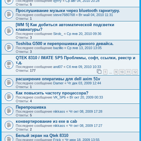
Последнее сообщение
l@rry
«
Ср авг 04, 2010 20:28
Ответы:
5
Прослушивание музыки через bluetooth гарнитуру.
Последнее сообщение
steve7680768
«
Вт май 04, 2010 11:31
Ответы:
1
[WM 5] Как добиться автоматической подсветки
клавиатуры?
Последнее сообщение
Sirob_
«
Ср янв 20, 2010 09:36
Ответы:
3
Toshiba G500 и перепрошивка данного девайса.
Последнее сообщение
bazillio
«
Ср янв 13, 2010 13:05
Ответы:
3
QTEK 8310 / IMATE SP5 Проблемы, софт, ссылки, реестр и
т.д.
Последнее сообщение
and07
«
Сб янв 09, 2010 10:33
Ответы:
177
1
9
10
11
12
…
расширение оперативы для dell axim 51v
Последнее сообщение
Damer
«
Чт дек 03, 2009 12:44
Ответы:
1
Как повысить частоту процессора?
Последнее сообщение
VK_SPb
«
Вт окт 20, 2009 00:33
Ответы:
4
Перепрошивка
Последнее сообщение
nikkass
«
Чт окт 08, 2009 17:28
Ответы:
5
конвертирование из exe в cab
Последнее сообщение
nikkass
«
Чт окт 08, 2009 17:27
Ответы:
2
Белый экран на Qtek 8310
Последнее сообщение
Frick
«
Чт июн 18, 2009 13:55