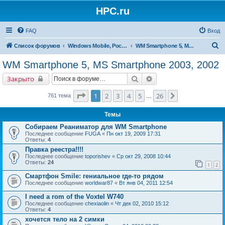
HPC.ru
FAQ
Вход
П
Список форумов
Windows Mobile, Pocket PC, MS Smartphone
WM Smartphone 5, MS Smartphone 2003, 2002
о
WM Smartphone 5, MS Smartphone 2003, 2002
и
Поиск
Расширенный поиск
Закрыто
с
к
Страница
1
из
26
1
2
3
4
5
26
След.
761 тема
…
Темы
Собираем Реаниматор для WM Smartphone
Последнее сообщение
FUGA
«
Пн окт 19, 2009 17:31
Ответы:
4
Правка реестра!!!!
Последнее сообщение
toporishev
«
Ср окт 29, 2008 10:44
Ответы:
24
1
2
Смартфон Smile: гениальное где-то рядом
Последнее сообщение
worldwar87
«
Вт янв 04, 2011 12:54
I need a rom of the Voxtel W740
Последнее сообщение
chexiaolin
«
Чт дек 02, 2010 15:12
Ответы:
4
хочется тело на 2 симки