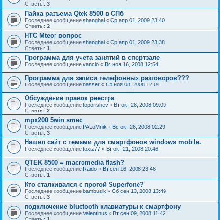
Ответы:
3
Пайка разъема Qtek 8500 в СПб
Последнее сообщение
shanghai
«
Ср апр 01, 2009 23:40
Ответы:
2
HTC Mteor вопрос
Последнее сообщение
shanghai
«
Ср апр 01, 2009 23:38
Ответы:
1
Программа для учета занятий в спортзале
Последнее сообщение
vancio
«
Вс ноя 16, 2008 12:54
Программа для записи телефонных разговоров???
Последнее сообщение
nasser
«
Сб ноя 08, 2008 12:04
Обсуждение правок реестра
Последнее сообщение
toporishev
«
Вт окт 28, 2008 09:09
Ответы:
2
mpx200 5win smed
Последнее сообщение
PALoMnik
«
Вс окт 26, 2008 02:29
Ответы:
3
Нашел сайт с темами для смартфонов windows mobile.
Последнее сообщение
toxiz77
«
Вт окт 21, 2008 20:46
QTEK 8500 = macromedia flash?
Последнее сообщение
Raido
«
Вт сен 16, 2008 23:46
Ответы:
1
Кто сталкивался с прогой Superfone?
Последнее сообщение
bambusik
«
Сб сен 13, 2008 13:49
Ответы:
3
подключение bluetooth клавиатуры к смартфону
Последнее сообщение
Valentinus
«
Вт сен 09, 2008 11:42
Ответы:
1