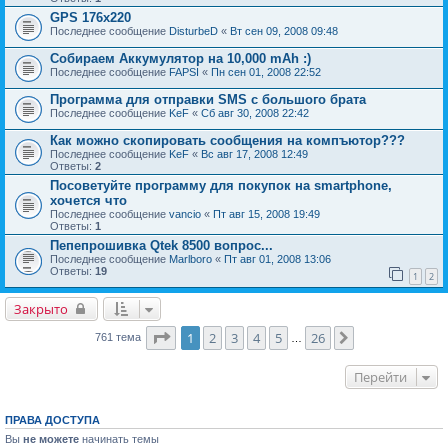
GPS 176x220
Последнее сообщение
DisturbeD
«
Вт сен 09, 2008 09:48
Собираем Аккумулятор на 10,000 mAh :)
Последнее сообщение
FAPSI
«
Пн сен 01, 2008 22:52
Программа для отправки SMS c большого брата
Последнее сообщение
KeF
«
Сб авг 30, 2008 22:42
Как можно скопировать сообщения на компъютор???
Последнее сообщение
KeF
«
Вс авг 17, 2008 12:49
Ответы:
2
Посоветуйте программу для покупок на smartphone,
хочется что
Последнее сообщение
vancio
«
Пт авг 15, 2008 19:49
Ответы:
1
Пепепрошивка Qtek 8500 вопрос...
Последнее сообщение
Marlboro
«
Пт авг 01, 2008 13:06
Ответы:
19
1
2
Закрыто
Страница
1
из
26
1
2
3
4
5
26
След.
761 тема
…
Перейти
ПРАВА ДОСТУПА
Вы
не можете
начинать темы