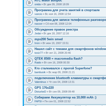
HTC Mteor вопрос
onida
» Вт дек 09, 2008 18:09
Программа для учета занятий в спортзале
vancio
» Вс ноя 16, 2008 12:54
Программа для записи телефонных разговор
nasser
» Сб ноя 08, 2008 12:04
Обсуждение правок реестра
Jedai
» Вт дек 18, 2007 12:16
mpx200 5win smed
hren
» Вт июн 19, 2007 15:51
Нашел сайт с темами для смартфонов window
toxiz77
» Вт окт 21, 2008 20:46
QTEK 8500 = macromedia flash?
Raido
» Вт сен 16, 2008 00:30
Кто сталкивался с прогой Superfone?
bambusik
» Вс мар 09, 2008 21:21
подключение bluetooth клавиатуры к смартф
Valentinus
» Чт сен 04, 2008 13:31
GPS 176x220
DisturbeD
» Вт сен 09, 2008 09:48
Собираем Аккумулятор на 10,000 mAh :)
FAPSI
» Пн сен 01, 2008 22:52