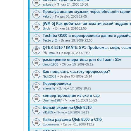
ankoss
» Пт окт 24, 2008 15:56
Прослушивание музыки через bluetooth гарни
kekyc
» Пн дек 05, 2005 19:05
[WM 5] Как добиться автоматической подсвет
Sirob_
» Вт янв 19, 2010 11:55
Toshiba G500 и перепрошивка данного девайс
Test-cyrO
» Вт янв 13, 2009 22:56
QTEK 8310 / IMATE SP5 Проблемы, софт, ссылк
imak
» Сб мар 04, 2006 14:21
расширение оперативы для dell axim 51v
dimon1935
» Сб окт 10, 2009 05:12
Как повысить частоту процессора?
Nick2001
» Вт фев 03, 2009 15:14
Перепрошивка
ataroshe
» Вс июн 17, 2007 19:22
конвертирование из exe в cab
Daemon1987
» Чт янв 15, 2009 18:53
Белый экран на Qtek 8310
elf1285
» Пн июн 18, 2007 14:19
Пайка разъема Qtek 8500 в СПб
Eugeneerer
» Ср окт 01, 2008 13:19