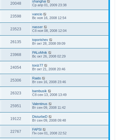
shanghai
20048
Ср апр 01, 2009 23:38
vancio
23598
Вс ноя 16, 2008 12:54
nasser
23523
Сб ноя 08, 2008 12:04
toporishev
26135
Вт окт 28, 2008 09:09
PALoMnik
23968
Вс окт 26, 2008 02:29
toxiz77
24054
Вт окт 21, 2008 20:46
Raido
25306
Вт сен 16, 2008 23:46
bambusik
26323
Сб сен 13, 2008 13:49
Valentinus
25951
Вт сен 09, 2008 11:42
DisturbeD
19122
Вт сен 09, 2008 09:48
FAPSI
22767
Пн сен 01, 2008 22:52