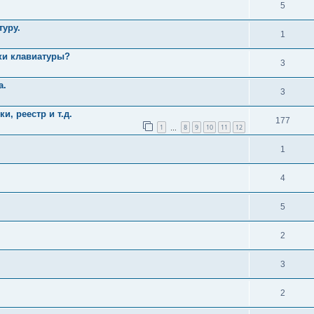
5
туру.
1
ки клавиатуры?
3
а.
3
и, реестр и т.д.
177
1
8
9
10
11
12
…
1
4
5
2
3
2