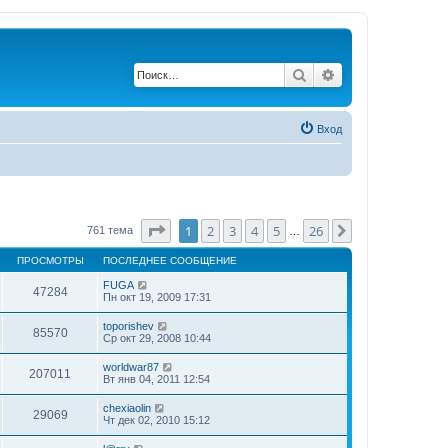
Поиск
Расширенный по
Вход
Страница
1
из
26
1
2
3
4
5
26
След.
761 тема
…
ПРОСМОТРЫ
ПОСЛЕДНЕЕ СООБЩЕНИЕ
FUGA
47284
Пн окт 19, 2009 17:31
toporishev
85570
Ср окт 29, 2008 10:44
worldwar87
207011
Вт янв 04, 2011 12:54
chexiaolin
29069
Чт дек 02, 2010 15:12