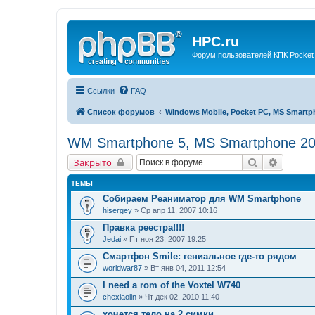
HPC.ru
Форум пользователей КПК Pocket
Ссылки
FAQ
Список форумов
Windows Mobile, Pocket PC, MS Smart
WM Smartphone 5, MS Smartphone 20
Поиск
Расшир
Закрыто
ТЕМЫ
Собираем Реаниматор для WM Smartphone
hisergey
» Ср апр 11, 2007 10:16
Правка реестра!!!!
Jedai
» Пт ноя 23, 2007 19:25
Смартфон Smile: гениальное где-то рядом
worldwar87
» Вт янв 04, 2011 12:54
I need a rom of the Voxtel W740
chexiaolin
» Чт дек 02, 2010 11:40
хочется тело на 2 симки