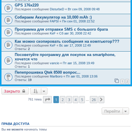
GPS 176x220
Последнее сообщение
DisturbeD
«
Вт сен 09, 2008 09:48
Собираем Аккумулятор на 10,000 mAh :)
Последнее сообщение
FAPSI
«
Пн сен 01, 2008 22:52
Программа для отправки SMS c большого брата
Последнее сообщение
KeF
«
Сб авг 30, 2008 22:42
Как можно скопировать сообщения на компъютор???
Последнее сообщение
KeF
«
Вс авг 17, 2008 12:49
Ответы:
2
Посоветуйте программу для покупок на smartphone,
хочется что
Последнее сообщение
vancio
«
Пт авг 15, 2008 19:49
Ответы:
1
Пепепрошивка Qtek 8500 вопрос...
Последнее сообщение
Marlboro
«
Пт авг 01, 2008 13:06
Ответы:
19
1
2
Закрыто
Страница
1
из
26
1
2
3
4
5
26
След.
761 тема
…
Перейти
ПРАВА ДОСТУПА
Вы
не можете
начинать темы