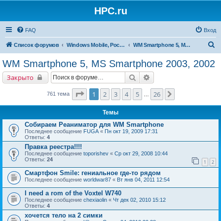
HPC.ru
FAQ
Вход
П
Список форумов
Windows Mobile, Pocket PC, MS Smartphone
WM Smartphone 5, MS Smartphone 2003, 2002
о
WM Smartphone 5, MS Smartphone 2003, 2002
и
Поиск
Расширенный поиск
Закрыто
с
к
Страница
1
из
26
1
2
3
4
5
26
След.
761 тема
…
Темы
Собираем Реаниматор для WM Smartphone
Последнее сообщение
FUGA
«
Пн окт 19, 2009 17:31
Ответы:
4
Правка реестра!!!!
Последнее сообщение
toporishev
«
Ср окт 29, 2008 10:44
Ответы:
24
1
2
Смартфон Smile: гениальное где-то рядом
Последнее сообщение
worldwar87
«
Вт янв 04, 2011 12:54
I need a rom of the Voxtel W740
Последнее сообщение
chexiaolin
«
Чт дек 02, 2010 15:12
Ответы:
4
хочется тело на 2 симки