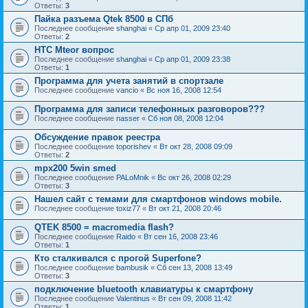
Ответы:
3
Пайка разъема Qtek 8500 в СПб
Последнее сообщение
shanghai
«
Ср апр 01, 2009 23:40
Ответы:
2
HTC Mteor вопрос
Последнее сообщение
shanghai
«
Ср апр 01, 2009 23:38
Ответы:
1
Программа для учета занятий в спортзале
Последнее сообщение
vancio
«
Вс ноя 16, 2008 12:54
Программа для записи телефонных разговоров???
Последнее сообщение
nasser
«
Сб ноя 08, 2008 12:04
Обсуждение правок реестра
Последнее сообщение
toporishev
«
Вт окт 28, 2008 09:09
Ответы:
2
mpx200 5win smed
Последнее сообщение
PALoMnik
«
Вс окт 26, 2008 02:29
Ответы:
3
Нашел сайт с темами для смартфонов windows mobile.
Последнее сообщение
toxiz77
«
Вт окт 21, 2008 20:46
QTEK 8500 = macromedia flash?
Последнее сообщение
Raido
«
Вт сен 16, 2008 23:46
Ответы:
1
Кто сталкивался с прогой Superfone?
Последнее сообщение
bambusik
«
Сб сен 13, 2008 13:49
Ответы:
3
подключение bluetooth клавиатуры к смартфону
Последнее сообщение
Valentinus
«
Вт сен 09, 2008 11:42
Ответы:
1