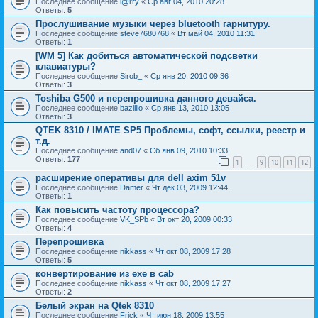
Последнее сообщение
l@rry
«
Ср авг 04, 2010 20:28
Ответы:
5
Прослушивание музыки через bluetooth гарнитуру.
Последнее сообщение
steve7680768
«
Вт май 04, 2010 11:31
Ответы:
1
[WM 5] Как добиться автоматической подсветки
клавиатуры?
Последнее сообщение
Sirob_
«
Ср янв 20, 2010 09:36
Ответы:
3
Toshiba G500 и перепрошивка данного девайса.
Последнее сообщение
bazillio
«
Ср янв 13, 2010 13:05
Ответы:
3
QTEK 8310 / IMATE SP5 Проблемы, софт, ссылки, реестр и
т.д.
Последнее сообщение
and07
«
Сб янв 09, 2010 10:33
Ответы:
177
1
9
10
11
12
…
расширение оперативы для dell axim 51v
Последнее сообщение
Damer
«
Чт дек 03, 2009 12:44
Ответы:
1
Как повысить частоту процессора?
Последнее сообщение
VK_SPb
«
Вт окт 20, 2009 00:33
Ответы:
4
Перепрошивка
Последнее сообщение
nikkass
«
Чт окт 08, 2009 17:28
Ответы:
5
конвертирование из exe в cab
Последнее сообщение
nikkass
«
Чт окт 08, 2009 17:27
Ответы:
2
Белый экран на Qtek 8310
Последнее сообщение
Frick
«
Чт июн 18, 2009 13:55