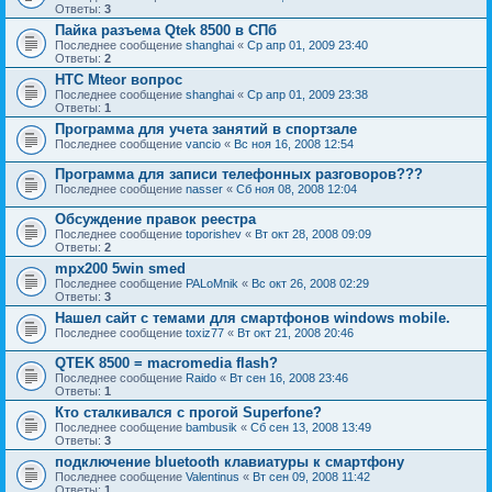
Ответы:
3
Пайка разъема Qtek 8500 в СПб
Последнее сообщение
shanghai
«
Ср апр 01, 2009 23:40
Ответы:
2
HTC Mteor вопрос
Последнее сообщение
shanghai
«
Ср апр 01, 2009 23:38
Ответы:
1
Программа для учета занятий в спортзале
Последнее сообщение
vancio
«
Вс ноя 16, 2008 12:54
Программа для записи телефонных разговоров???
Последнее сообщение
nasser
«
Сб ноя 08, 2008 12:04
Обсуждение правок реестра
Последнее сообщение
toporishev
«
Вт окт 28, 2008 09:09
Ответы:
2
mpx200 5win smed
Последнее сообщение
PALoMnik
«
Вс окт 26, 2008 02:29
Ответы:
3
Нашел сайт с темами для смартфонов windows mobile.
Последнее сообщение
toxiz77
«
Вт окт 21, 2008 20:46
QTEK 8500 = macromedia flash?
Последнее сообщение
Raido
«
Вт сен 16, 2008 23:46
Ответы:
1
Кто сталкивался с прогой Superfone?
Последнее сообщение
bambusik
«
Сб сен 13, 2008 13:49
Ответы:
3
подключение bluetooth клавиатуры к смартфону
Последнее сообщение
Valentinus
«
Вт сен 09, 2008 11:42
Ответы:
1