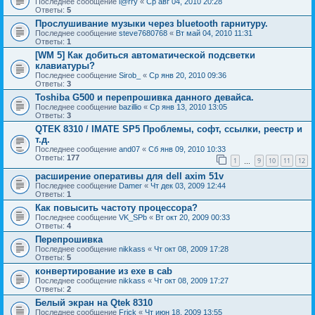
Последнее сообщение
l@rry
«
Ср авг 04, 2010 20:28
Ответы:
5
Прослушивание музыки через bluetooth гарнитуру.
Последнее сообщение
steve7680768
«
Вт май 04, 2010 11:31
Ответы:
1
[WM 5] Как добиться автоматической подсветки
клавиатуры?
Последнее сообщение
Sirob_
«
Ср янв 20, 2010 09:36
Ответы:
3
Toshiba G500 и перепрошивка данного девайса.
Последнее сообщение
bazillio
«
Ср янв 13, 2010 13:05
Ответы:
3
QTEK 8310 / IMATE SP5 Проблемы, софт, ссылки, реестр и
т.д.
Последнее сообщение
and07
«
Сб янв 09, 2010 10:33
Ответы:
177
1
9
10
11
12
…
расширение оперативы для dell axim 51v
Последнее сообщение
Damer
«
Чт дек 03, 2009 12:44
Ответы:
1
Как повысить частоту процессора?
Последнее сообщение
VK_SPb
«
Вт окт 20, 2009 00:33
Ответы:
4
Перепрошивка
Последнее сообщение
nikkass
«
Чт окт 08, 2009 17:28
Ответы:
5
конвертирование из exe в cab
Последнее сообщение
nikkass
«
Чт окт 08, 2009 17:27
Ответы:
2
Белый экран на Qtek 8310
Последнее сообщение
Frick
«
Чт июн 18, 2009 13:55