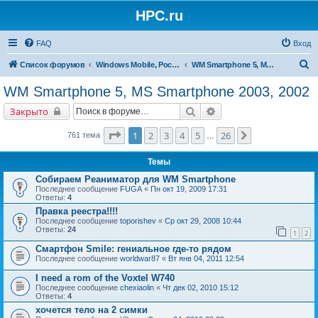
HPC.ru
FAQ
Вход
П
Список форумов
Windows Mobile, Pocket PC, MS Smartphone
WM Smartphone 5, MS Smartphone 2003, 2002
о
WM Smartphone 5, MS Smartphone 2003, 2002
и
Поиск
Расширенный поиск
Закрыто
с
к
Страница
1
из
26
1
2
3
4
5
26
След.
761 тема
…
Темы
Собираем Реаниматор для WM Smartphone
Последнее сообщение
FUGA
«
Пн окт 19, 2009 17:31
Ответы:
4
Правка реестра!!!!
Последнее сообщение
toporishev
«
Ср окт 29, 2008 10:44
Ответы:
24
1
2
Смартфон Smile: гениальное где-то рядом
Последнее сообщение
worldwar87
«
Вт янв 04, 2011 12:54
I need a rom of the Voxtel W740
Последнее сообщение
chexiaolin
«
Чт дек 02, 2010 15:12
Ответы:
4
хочется тело на 2 симки