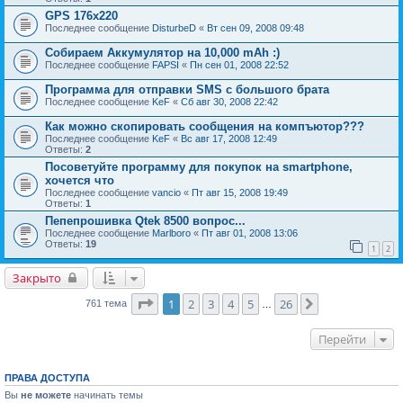
GPS 176x220
Последнее сообщение
DisturbeD
«
Вт сен 09, 2008 09:48
Собираем Аккумулятор на 10,000 mAh :)
Последнее сообщение
FAPSI
«
Пн сен 01, 2008 22:52
Программа для отправки SMS c большого брата
Последнее сообщение
KeF
«
Сб авг 30, 2008 22:42
Как можно скопировать сообщения на компъютор???
Последнее сообщение
KeF
«
Вс авг 17, 2008 12:49
Ответы:
2
Посоветуйте программу для покупок на smartphone,
хочется что
Последнее сообщение
vancio
«
Пт авг 15, 2008 19:49
Ответы:
1
Пепепрошивка Qtek 8500 вопрос...
Последнее сообщение
Marlboro
«
Пт авг 01, 2008 13:06
Ответы:
19
1
2
Закрыто
Страница
1
из
26
1
2
3
4
5
26
След.
761 тема
…
Перейти
ПРАВА ДОСТУПА
Вы
не можете
начинать темы