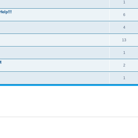
1
elp!!!
6
4
13
1
M
2
1