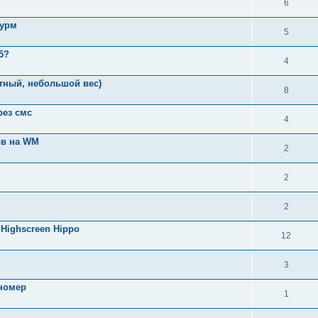
6
турм
5
5?
4
тный, небольшой вес)
8
рез смс
4
ов на WM
2
2
2
Highscreen Hippo
12
3
 номер
1