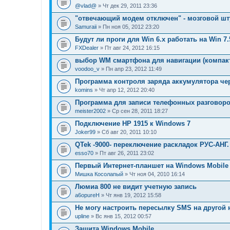
@vlad@
» Чт дек 29, 2011 23:36
"отвечающий модем отключен" - мозговой ш
Samuraii
» Пн ноя 05, 2012 23:20
Будут ли проги для Win 6.x работать на Win 7.
FXDealer
» Пт авг 24, 2012 16:15
выбор WM смартфона для навигации (компак
voodoo_v
» Пн апр 23, 2012 11:49
Программа контроля заряда аккумулятора че
komins
» Чт апр 12, 2012 20:40
Программа для записи телефонных разговор
meister2002
» Ср сен 28, 2011 18:27
Подключение HP 1915 к Windows 7
Joker99
» Сб авг 20, 2011 10:10
QTek -9000- переключение раскладок РУС-АНГ.
esso70
» Пт авг 26, 2011 23:02
Первый Интернет-планшет на Windows Mobile 
Мишка Косолапый
» Чт ноя 04, 2010 16:14
Люмиа 800 не видит учетную запись
a6opureH
» Чт янв 19, 2012 15:58
Не могу настроить пересылку SMS на другой
upline
» Вс янв 15, 2012 00:57
Защита Windows Mobile