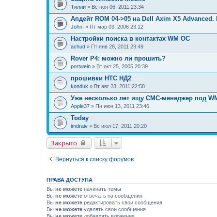
Тилли
» Вс ноя 06, 2011 23:34
Апдейт RОМ 04->05 на Dell Axim X5 Advanced. H
John!
» Пт мар 03, 2006 23:12
Настройки поиска в контактах WM ОС
achud
» Пт янв 28, 2011 23:49
Rover P4: можно ли прошить?
portwein
» Вт окт 25, 2005 20:39
прошивки НТС НД2
konduk
» Вт авг 23, 2011 22:58
Уже несколько лет ищу СМС-менеджер под W
Apple37
» Пн июн 13, 2011 23:46
Today
imdraiv
» Вс июл 17, 2011 20:20
Закрыто
Вернуться к списку форумов
ПРАВА ДОСТУПА
Вы
не можете
начинать темы
Вы
не можете
отвечать на сообщения
Вы
не можете
редактировать свои сообщения
Вы
не можете
удалять свои сообщения
Вы
не можете
добавлять вложения