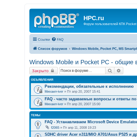
HPC.ru
Форум пользователей КПК Pocket
Ссылки
FAQ
Список форумов
Windows Mobile, Pocket PC, MS Smart
Windows Mobile и Pocket PC - общие
Поиск
Расшир
Закрыто
ОБЪЯВЛЕНИЯ
Рекомендации, обязательные к исполнению
Михаил-iver
» Пт апр 20, 2007 15:41
FAQ - часто задаваемые вопросы и ответы по
Михаил-iver
» Пт апр 20, 2007 15:00
ТЕМЫ
FAQ - Устанавливаем Microsoft Device Emulato
f2065
» Пт апр 11, 2008 19:23
SDHC driver Acer n311/MIO A701/Asus P525 и др