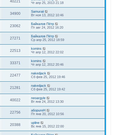
40221
Чт апр 25, 2013 21:18
Samuraii
34900
Вт ноя 13, 2012 10:46
Байкалов Пётр
23062
Пт авг 24, 2012 16:20
Байкалов Пётр
27271
Ср апр 25, 2012 18:59
komins
22513
Чт апр 12, 2012 22:02
komins
33371
Чт апр 12, 2012 20:46
nakedjack
22477
Сб фев 25, 2012 19:46
nakedjack
21281
Сб фев 25, 2012 19:42
neoargyle
40022
Вт янв 24, 2012 13:30
a6opureH
22756
Пт янв 20, 2012 10:56
upline
20388
Вс янв 15, 2012 22:00
Байкалов Пётр