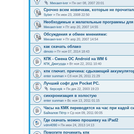
Михаил-iver
» Пн окт 08, 2007 20:01
Срочно всем новичкам, которые не прочитали
Syber
» Пн июн 23, 2008 22:50
Необходимые и желательные программы для 
Михаил-iver
» Пт апр 20, 2007 14:55
Обсуждения и обмен мнениями:
Михаил-iver
» Пт апр 20, 2007 14:54
как скачать облако
dimoto
» Пт ноя 07, 2014 18:43
КПК - Смена ОС Android на WM 6
КПК_Джигурда
» Вт ноя 22, 2011 10:40
кпк глючит. причина: сдыхающий аккумулято
enter sunman
» Сб ноя 26, 2011 21:29
Лучший софт для Pocket PC.
6epcepk
» Пн дек 22, 2003 19:23
синхронизация в холостую
enter sunman
» Вс ноя 13, 2011 01:15
Часы на КМК переводятся на час при кадой 
Байкалов Пётр
» Ср ноя 09, 2011 00:05
Где скачать можно прошивку на iPad2
vdm4090
» Пн июн 24, 2013 14:13
Помогите починить кпк