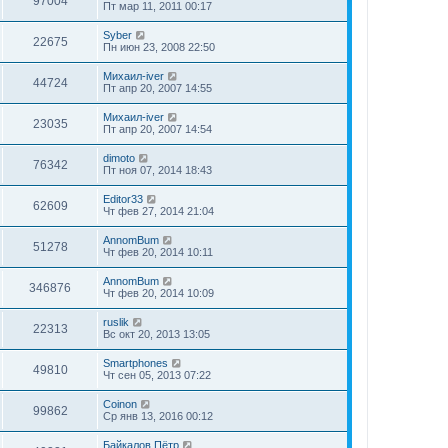
97004
Пт мар 11, 2011 00:17
Syber
22675
Пн июн 23, 2008 22:50
Михаил-iver
44724
Пт апр 20, 2007 14:55
Михаил-iver
23035
Пт апр 20, 2007 14:54
dimoto
76342
Пт ноя 07, 2014 18:43
Editor33
62609
Чт фев 27, 2014 21:04
AnnomBum
51278
Чт фев 20, 2014 10:11
AnnomBum
346876
Чт фев 20, 2014 10:09
ruslik
22313
Вс окт 20, 2013 13:05
Smartphones
49810
Чт сен 05, 2013 07:22
Coinon
99862
Ср янв 13, 2016 00:12
Байкалов Пётр