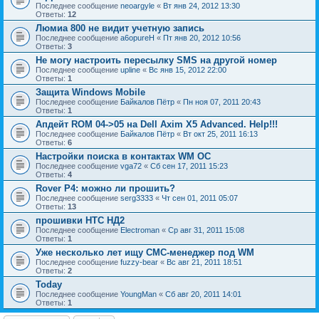
Последнее сообщение
neoargyle
«
Вт янв 24, 2012 13:30
Ответы:
12
Люмиа 800 не видит учетную запись
Последнее сообщение
a6opureH
«
Пт янв 20, 2012 10:56
Ответы:
3
Не могу настроить пересылку SMS на другой номер
Последнее сообщение
upline
«
Вс янв 15, 2012 22:00
Ответы:
1
Защита Windows Mobile
Последнее сообщение
Байкалов Пётр
«
Пн ноя 07, 2011 20:43
Ответы:
1
Апдейт RОМ 04->05 на Dell Axim X5 Advanced. Help!!!
Последнее сообщение
Байкалов Пётр
«
Вт окт 25, 2011 16:13
Ответы:
6
Настройки поиска в контактах WM ОС
Последнее сообщение
vga72
«
Сб сен 17, 2011 15:23
Ответы:
4
Rover P4: можно ли прошить?
Последнее сообщение
serg3333
«
Чт сен 01, 2011 05:07
Ответы:
13
прошивки НТС НД2
Последнее сообщение
Electroman
«
Ср авг 31, 2011 15:08
Ответы:
1
Уже несколько лет ищу СМС-менеджер под WM
Последнее сообщение
fuzzy-bear
«
Вс авг 21, 2011 18:51
Ответы:
2
Today
Последнее сообщение
YoungMan
«
Сб авг 20, 2011 14:01
Ответы:
1