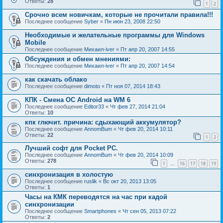
Ответы:
28
1
2
Срочно всем новичкам, которые не прочитали правила!!!
Последнее сообщение
Syber
«
Пн июн 23, 2008 22:50
Необходимые и желательные программы для Windows
Mobile
Последнее сообщение
Михаил-iver
«
Пт апр 20, 2007 14:55
Обсуждения и обмен мнениями:
Последнее сообщение
Михаил-iver
«
Пт апр 20, 2007 14:54
как скачать облако
Последнее сообщение
dimoto
«
Пт ноя 07, 2014 18:43
КПК - Смена ОС Android на WM 6
Последнее сообщение
Editor33
«
Чт фев 27, 2014 21:04
Ответы:
10
кпк глючит. причина: сдыхающий аккумулятор?
Последнее сообщение
AnnomBum
«
Чт фев 20, 2014 10:11
Ответы:
22
1
2
Лучший софт для Pocket PC.
Последнее сообщение
AnnomBum
«
Чт фев 20, 2014 10:09
Ответы:
278
1
16
17
18
19
…
синхронизация в холостую
Последнее сообщение
ruslik
«
Вс окт 20, 2013 13:05
Ответы:
1
Часы на КМК переводятся на час при кадой
синхронизации
Последнее сообщение
Smartphones
«
Чт сен 05, 2013 07:22
Ответы:
2