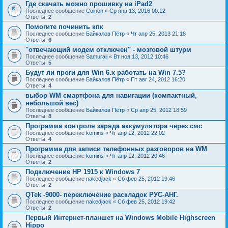
Где скачать можно прошивку на iPad2
Последнее сообщение
Coinon
«
Ср янв 13, 2016 00:12
Ответы:
2
Помогите починить кпк
Последнее сообщение
Байкалов Пётр
«
Чт апр 25, 2013 21:18
Ответы:
6
"отвечающий модем отключен" - мозговой штурм
Последнее сообщение
Samuraii
«
Вт ноя 13, 2012 10:46
Ответы:
5
Будут ли проги для Win 6.x работать на Win 7.5?
Последнее сообщение
Байкалов Пётр
«
Пт авг 24, 2012 16:20
Ответы:
4
выбор WM смартфона для навигации (компактный,
небольшой вес)
Последнее сообщение
Байкалов Пётр
«
Ср апр 25, 2012 18:59
Ответы:
8
Программа контроля заряда аккумулятора через смс
Последнее сообщение
komins
«
Чт апр 12, 2012 22:02
Ответы:
4
Программа для записи телефонных разговоров на WM
Последнее сообщение
komins
«
Чт апр 12, 2012 20:46
Ответы:
2
Подключение HP 1915 к Windows 7
Последнее сообщение
nakedjack
«
Сб фев 25, 2012 19:46
Ответы:
2
QTek -9000- переключение раскладок РУС-АНГ.
Последнее сообщение
nakedjack
«
Сб фев 25, 2012 19:42
Ответы:
2
Первый Интернет-планшет на Windows Mobile Highscreen
Hippo