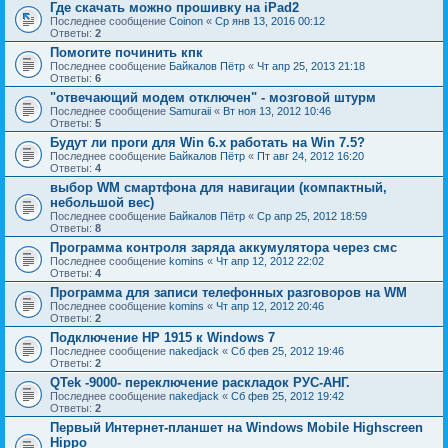
Где скачать можно прошивку на iPad2
Последнее сообщение
Coinon
«
Ср янв 13, 2016 00:12
Ответы:
2
Помогите починить кпк
Последнее сообщение
Байкалов Пётр
«
Чт апр 25, 2013 21:18
Ответы:
6
"отвечающий модем отключен" - мозговой штурм
Последнее сообщение
Samuraii
«
Вт ноя 13, 2012 10:46
Ответы:
5
Будут ли проги для Win 6.x работать на Win 7.5?
Последнее сообщение
Байкалов Пётр
«
Пт авг 24, 2012 16:20
Ответы:
4
выбор WM смартфона для навигации (компактный,
небольшой вес)
Последнее сообщение
Байкалов Пётр
«
Ср апр 25, 2012 18:59
Ответы:
8
Программа контроля заряда аккумулятора через смс
Последнее сообщение
komins
«
Чт апр 12, 2012 22:02
Ответы:
4
Программа для записи телефонных разговоров на WM
Последнее сообщение
komins
«
Чт апр 12, 2012 20:46
Ответы:
2
Подключение HP 1915 к Windows 7
Последнее сообщение
nakedjack
«
Сб фев 25, 2012 19:46
Ответы:
2
QTek -9000- переключение раскладок РУС-АНГ.
Последнее сообщение
nakedjack
«
Сб фев 25, 2012 19:42
Ответы:
2
Первый Интернет-планшет на Windows Mobile Highscreen
Hippo