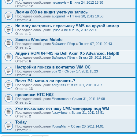
Последнее сообщение
neoargyle
«
Вт янв 24, 2012 13:30
Ответы:
12
Люмиа 800 не видит учетную запись
Последнее сообщение
a6opureH
«
Пт янв 20, 2012 10:56
Ответы:
3
Не могу настроить пересылку SMS на другой номер
Последнее сообщение
upline
«
Вс янв 15, 2012 22:00
Ответы:
1
Защита Windows Mobile
Последнее сообщение
Байкалов Пётр
«
Пн ноя 07, 2011 20:43
Ответы:
1
Апдейт RОМ 04->05 на Dell Axim X5 Advanced. Help!!!
Последнее сообщение
Байкалов Пётр
«
Вт окт 25, 2011 16:13
Ответы:
6
Настройки поиска в контактах WM ОС
Последнее сообщение
vga72
«
Сб сен 17, 2011 15:23
Ответы:
4
Rover P4: можно ли прошить?
Последнее сообщение
serg3333
«
Чт сен 01, 2011 05:07
Ответы:
13
прошивки НТС НД2
Последнее сообщение
Electroman
«
Ср авг 31, 2011 15:08
Ответы:
1
Уже несколько лет ищу СМС-менеджер под WM
Последнее сообщение
fuzzy-bear
«
Вс авг 21, 2011 18:51
Ответы:
2
Today
Последнее сообщение
YoungMan
«
Сб авг 20, 2011 14:01
Ответы:
1