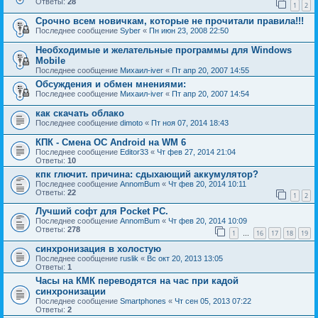
Ответы:
28
1
2
Срочно всем новичкам, которые не прочитали правила!!!
Последнее сообщение
Syber
«
Пн июн 23, 2008 22:50
Необходимые и желательные программы для Windows
Mobile
Последнее сообщение
Михаил-iver
«
Пт апр 20, 2007 14:55
Обсуждения и обмен мнениями:
Последнее сообщение
Михаил-iver
«
Пт апр 20, 2007 14:54
как скачать облако
Последнее сообщение
dimoto
«
Пт ноя 07, 2014 18:43
КПК - Смена ОС Android на WM 6
Последнее сообщение
Editor33
«
Чт фев 27, 2014 21:04
Ответы:
10
кпк глючит. причина: сдыхающий аккумулятор?
Последнее сообщение
AnnomBum
«
Чт фев 20, 2014 10:11
Ответы:
22
1
2
Лучший софт для Pocket PC.
Последнее сообщение
AnnomBum
«
Чт фев 20, 2014 10:09
Ответы:
278
1
16
17
18
19
…
синхронизация в холостую
Последнее сообщение
ruslik
«
Вс окт 20, 2013 13:05
Ответы:
1
Часы на КМК переводятся на час при кадой
синхронизации
Последнее сообщение
Smartphones
«
Чт сен 05, 2013 07:22
Ответы:
2