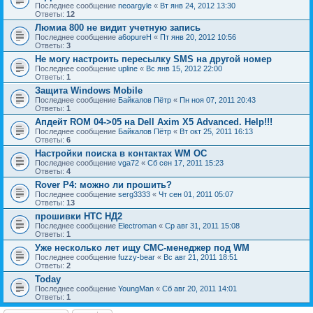
Последнее сообщение
neoargyle
«
Вт янв 24, 2012 13:30
Ответы:
12
Люмиа 800 не видит учетную запись
Последнее сообщение
a6opureH
«
Пт янв 20, 2012 10:56
Ответы:
3
Не могу настроить пересылку SMS на другой номер
Последнее сообщение
upline
«
Вс янв 15, 2012 22:00
Ответы:
1
Защита Windows Mobile
Последнее сообщение
Байкалов Пётр
«
Пн ноя 07, 2011 20:43
Ответы:
1
Апдейт RОМ 04->05 на Dell Axim X5 Advanced. Help!!!
Последнее сообщение
Байкалов Пётр
«
Вт окт 25, 2011 16:13
Ответы:
6
Настройки поиска в контактах WM ОС
Последнее сообщение
vga72
«
Сб сен 17, 2011 15:23
Ответы:
4
Rover P4: можно ли прошить?
Последнее сообщение
serg3333
«
Чт сен 01, 2011 05:07
Ответы:
13
прошивки НТС НД2
Последнее сообщение
Electroman
«
Ср авг 31, 2011 15:08
Ответы:
1
Уже несколько лет ищу СМС-менеджер под WM
Последнее сообщение
fuzzy-bear
«
Вс авг 21, 2011 18:51
Ответы:
2
Today
Последнее сообщение
YoungMan
«
Сб авг 20, 2011 14:01
Ответы:
1