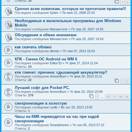
Ответы:
28
1
2
Срочно всем новичкам, которые не прочитали правила!!!
Последнее сообщение
Syber
«
Пн июн 23, 2008 22:50
Необходимые и желательные программы для Windows
Mobile
Последнее сообщение
Михаил-iver
«
Пт апр 20, 2007 14:55
Обсуждения и обмен мнениями:
Последнее сообщение
Михаил-iver
«
Пт апр 20, 2007 14:54
как скачать облако
Последнее сообщение
dimoto
«
Пт ноя 07, 2014 18:43
КПК - Смена ОС Android на WM 6
Последнее сообщение
Editor33
«
Чт фев 27, 2014 21:04
Ответы:
10
кпк глючит. причина: сдыхающий аккумулятор?
Последнее сообщение
AnnomBum
«
Чт фев 20, 2014 10:11
Ответы:
22
1
2
Лучший софт для Pocket PC.
Последнее сообщение
AnnomBum
«
Чт фев 20, 2014 10:09
Ответы:
278
1
16
17
18
19
…
синхронизация в холостую
Последнее сообщение
ruslik
«
Вс окт 20, 2013 13:05
Ответы:
1
Часы на КМК переводятся на час при кадой
синхронизации
Последнее сообщение
Smartphones
«
Чт сен 05, 2013 07:22
Ответы:
2