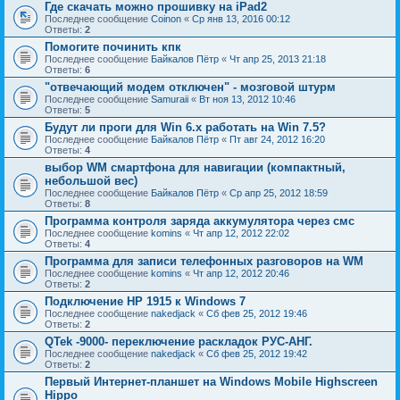
Где скачать можно прошивку на iPad2
Последнее сообщение
Coinon
«
Ср янв 13, 2016 00:12
Ответы:
2
Помогите починить кпк
Последнее сообщение
Байкалов Пётр
«
Чт апр 25, 2013 21:18
Ответы:
6
"отвечающий модем отключен" - мозговой штурм
Последнее сообщение
Samuraii
«
Вт ноя 13, 2012 10:46
Ответы:
5
Будут ли проги для Win 6.x работать на Win 7.5?
Последнее сообщение
Байкалов Пётр
«
Пт авг 24, 2012 16:20
Ответы:
4
выбор WM смартфона для навигации (компактный,
небольшой вес)
Последнее сообщение
Байкалов Пётр
«
Ср апр 25, 2012 18:59
Ответы:
8
Программа контроля заряда аккумулятора через смс
Последнее сообщение
komins
«
Чт апр 12, 2012 22:02
Ответы:
4
Программа для записи телефонных разговоров на WM
Последнее сообщение
komins
«
Чт апр 12, 2012 20:46
Ответы:
2
Подключение HP 1915 к Windows 7
Последнее сообщение
nakedjack
«
Сб фев 25, 2012 19:46
Ответы:
2
QTek -9000- переключение раскладок РУС-АНГ.
Последнее сообщение
nakedjack
«
Сб фев 25, 2012 19:42
Ответы:
2
Первый Интернет-планшет на Windows Mobile Highscreen
Hippo