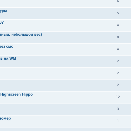
6
турм
5
5?
4
тный, небольшой вес)
8
рез смс
4
ов на WM
2
2
2
Highscreen Hippo
12
3
 номер
1