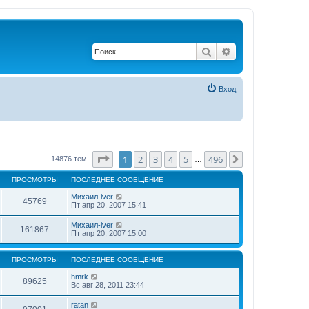
Поиск
Расширенный по
Вход
Страница
1
из
496
1
2
3
4
5
496
След.
14876 тем
…
ПРОСМОТРЫ
ПОСЛЕДНЕЕ СООБЩЕНИЕ
Михаил-iver
45769
Пт апр 20, 2007 15:41
Михаил-iver
161867
Пт апр 20, 2007 15:00
ПРОСМОТРЫ
ПОСЛЕДНЕЕ СООБЩЕНИЕ
hmrk
89625
Вс авг 28, 2011 23:44
ratan