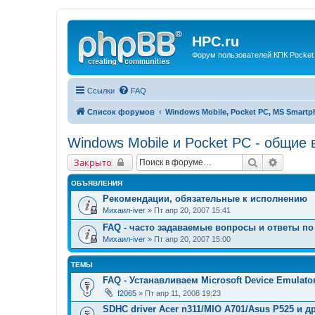
HPC.ru
Форум пользователей КПК Pocket
Ссылки
FAQ
Список форумов
Windows Mobile, Pocket PC, MS Smart
Windows Mobile и Pocket PC - общие
Поиск
Расшир
Закрыто
ОБЪЯВЛЕНИЯ
Рекомендации, обязательные к исполнению
Михаил-iver
» Пт апр 20, 2007 15:41
FAQ - часто задаваемые вопросы и ответы по
Михаил-iver
» Пт апр 20, 2007 15:00
ТЕМЫ
FAQ - Устанавливаем Microsoft Device Emulato
f2065
» Пт апр 11, 2008 19:23
SDHC driver Acer n311/MIO A701/Asus P525 и др