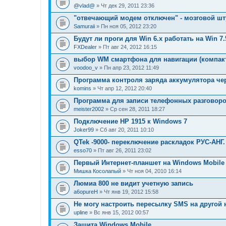
@vlad@
» Чт дек 29, 2011 23:36
"отвечающий модем отключен" - мозговой ш
Samuraii
» Пн ноя 05, 2012 23:20
Будут ли проги для Win 6.x работать на Win 7.
FXDealer
» Пт авг 24, 2012 16:15
выбор WM смартфона для навигации (компак
voodoo_v
» Пн апр 23, 2012 11:49
Программа контроля заряда аккумулятора че
komins
» Чт апр 12, 2012 20:40
Программа для записи телефонных разговор
meister2002
» Ср сен 28, 2011 18:27
Подключение HP 1915 к Windows 7
Joker99
» Сб авг 20, 2011 10:10
QTek -9000- переключение раскладок РУС-АНГ.
esso70
» Пт авг 26, 2011 23:02
Первый Интернет-планшет на Windows Mobile 
Мишка Косолапый
» Чт ноя 04, 2010 16:14
Люмиа 800 не видит учетную запись
a6opureH
» Чт янв 19, 2012 15:58
Не могу настроить пересылку SMS на другой
upline
» Вс янв 15, 2012 00:57
Защита Windows Mobile