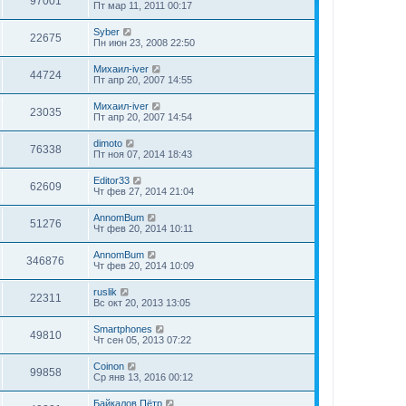
97001
Пт мар 11, 2011 00:17
Syber
22675
Пн июн 23, 2008 22:50
Михаил-iver
44724
Пт апр 20, 2007 14:55
Михаил-iver
23035
Пт апр 20, 2007 14:54
dimoto
76338
Пт ноя 07, 2014 18:43
Editor33
62609
Чт фев 27, 2014 21:04
AnnomBum
51276
Чт фев 20, 2014 10:11
AnnomBum
346876
Чт фев 20, 2014 10:09
ruslik
22311
Вс окт 20, 2013 13:05
Smartphones
49810
Чт сен 05, 2013 07:22
Coinon
99858
Ср янв 13, 2016 00:12
Байкалов Пётр