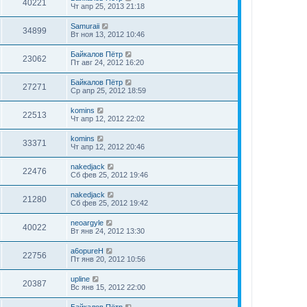
40221
Чт апр 25, 2013 21:18
Samuraii
34899
Вт ноя 13, 2012 10:46
Байкалов Пётр
23062
Пт авг 24, 2012 16:20
Байкалов Пётр
27271
Ср апр 25, 2012 18:59
komins
22513
Чт апр 12, 2012 22:02
komins
33371
Чт апр 12, 2012 20:46
nakedjack
22476
Сб фев 25, 2012 19:46
nakedjack
21280
Сб фев 25, 2012 19:42
neoargyle
40022
Вт янв 24, 2012 13:30
a6opureH
22756
Пт янв 20, 2012 10:56
upline
20387
Вс янв 15, 2012 22:00
Байкалов Пётр