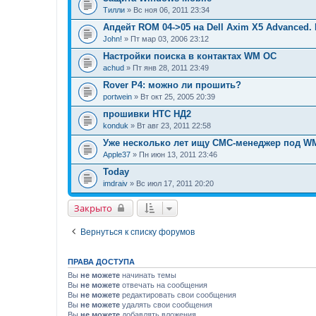
Тилли
» Вс ноя 06, 2011 23:34
Апдейт RОМ 04->05 на Dell Axim X5 Advanced. H
John!
» Пт мар 03, 2006 23:12
Настройки поиска в контактах WM ОС
achud
» Пт янв 28, 2011 23:49
Rover P4: можно ли прошить?
portwein
» Вт окт 25, 2005 20:39
прошивки НТС НД2
konduk
» Вт авг 23, 2011 22:58
Уже несколько лет ищу СМС-менеджер под W
Apple37
» Пн июн 13, 2011 23:46
Today
imdraiv
» Вс июл 17, 2011 20:20
Закрыто
Вернуться к списку форумов
ПРАВА ДОСТУПА
Вы
не можете
начинать темы
Вы
не можете
отвечать на сообщения
Вы
не можете
редактировать свои сообщения
Вы
не можете
удалять свои сообщения
Вы
не можете
добавлять вложения