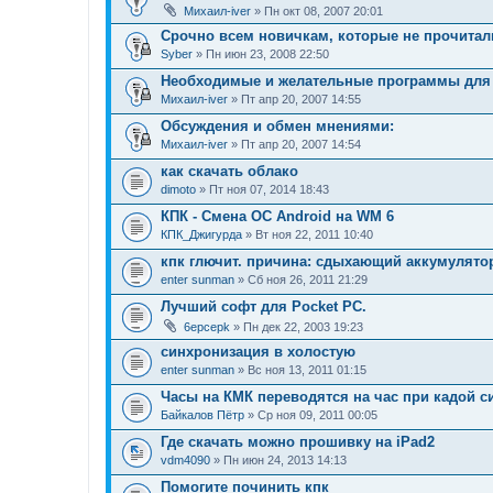
Михаил-iver
» Пн окт 08, 2007 20:01
Срочно всем новичкам, которые не прочитали
Syber
» Пн июн 23, 2008 22:50
Необходимые и желательные программы для 
Михаил-iver
» Пт апр 20, 2007 14:55
Обсуждения и обмен мнениями:
Михаил-iver
» Пт апр 20, 2007 14:54
как скачать облако
dimoto
» Пт ноя 07, 2014 18:43
КПК - Смена ОС Android на WM 6
КПК_Джигурда
» Вт ноя 22, 2011 10:40
кпк глючит. причина: сдыхающий аккумулято
enter sunman
» Сб ноя 26, 2011 21:29
Лучший софт для Pocket PC.
6epcepk
» Пн дек 22, 2003 19:23
синхронизация в холостую
enter sunman
» Вс ноя 13, 2011 01:15
Часы на КМК переводятся на час при кадой 
Байкалов Пётр
» Ср ноя 09, 2011 00:05
Где скачать можно прошивку на iPad2
vdm4090
» Пн июн 24, 2013 14:13
Помогите починить кпк