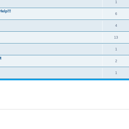
1
elp!!!
6
4
13
1
M
2
1