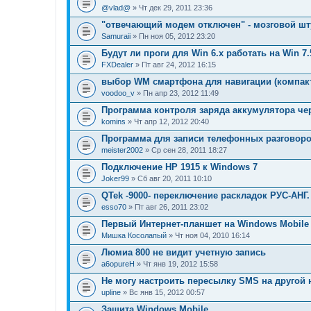
@vlad@
» Чт дек 29, 2011 23:36
"отвечающий модем отключен" - мозговой ш
Samuraii
» Пн ноя 05, 2012 23:20
Будут ли проги для Win 6.x работать на Win 7.
FXDealer
» Пт авг 24, 2012 16:15
выбор WM смартфона для навигации (компак
voodoo_v
» Пн апр 23, 2012 11:49
Программа контроля заряда аккумулятора че
komins
» Чт апр 12, 2012 20:40
Программа для записи телефонных разговор
meister2002
» Ср сен 28, 2011 18:27
Подключение HP 1915 к Windows 7
Joker99
» Сб авг 20, 2011 10:10
QTek -9000- переключение раскладок РУС-АНГ.
esso70
» Пт авг 26, 2011 23:02
Первый Интернет-планшет на Windows Mobile 
Мишка Косолапый
» Чт ноя 04, 2010 16:14
Люмиа 800 не видит учетную запись
a6opureH
» Чт янв 19, 2012 15:58
Не могу настроить пересылку SMS на другой
upline
» Вс янв 15, 2012 00:57
Защита Windows Mobile