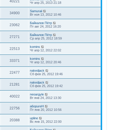
40221
Чт апр 25, 2013 21:18
Samuraii
34900
Вт ноя 13, 2012 10:46
Байкалов Пётр
23062
Пт авг 24, 2012 16:20
Байкалов Пётр
27271
Ср апр 25, 2012 18:59
komins
22513
Чт апр 12, 2012 22:02
komins
33371
Чт апр 12, 2012 20:46
nakedjack
22477
Сб фев 25, 2012 19:46
nakedjack
21281
Сб фев 25, 2012 19:42
neoargyle
40022
Вт янв 24, 2012 13:30
a6opureH
22756
Пт янв 20, 2012 10:56
upline
20388
Вс янв 15, 2012 22:00
Байкалов Пётр