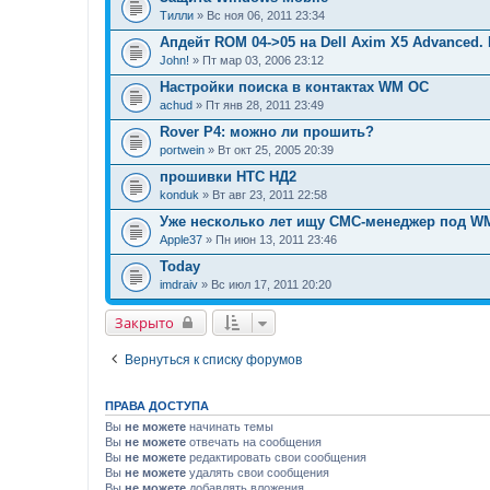
Тилли
» Вс ноя 06, 2011 23:34
Апдейт RОМ 04->05 на Dell Axim X5 Advanced. H
John!
» Пт мар 03, 2006 23:12
Настройки поиска в контактах WM ОС
achud
» Пт янв 28, 2011 23:49
Rover P4: можно ли прошить?
portwein
» Вт окт 25, 2005 20:39
прошивки НТС НД2
konduk
» Вт авг 23, 2011 22:58
Уже несколько лет ищу СМС-менеджер под W
Apple37
» Пн июн 13, 2011 23:46
Today
imdraiv
» Вс июл 17, 2011 20:20
Закрыто
Вернуться к списку форумов
ПРАВА ДОСТУПА
Вы
не можете
начинать темы
Вы
не можете
отвечать на сообщения
Вы
не можете
редактировать свои сообщения
Вы
не можете
удалять свои сообщения
Вы
не можете
добавлять вложения