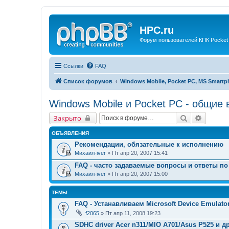
HPC.ru
Форум пользователей КПК Pocket
Ссылки
FAQ
Список форумов
Windows Mobile, Pocket PC, MS Smart
Windows Mobile и Pocket PC - общие
Поиск
Расшир
Закрыто
ОБЪЯВЛЕНИЯ
Рекомендации, обязательные к исполнению
Михаил-iver
» Пт апр 20, 2007 15:41
FAQ - часто задаваемые вопросы и ответы по
Михаил-iver
» Пт апр 20, 2007 15:00
ТЕМЫ
FAQ - Устанавливаем Microsoft Device Emulato
f2065
» Пт апр 11, 2008 19:23
SDHC driver Acer n311/MIO A701/Asus P525 и др