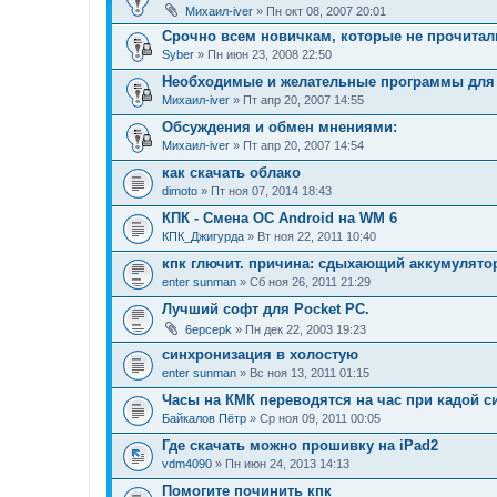
Михаил-iver
» Пн окт 08, 2007 20:01
Срочно всем новичкам, которые не прочитали
Syber
» Пн июн 23, 2008 22:50
Необходимые и желательные программы для 
Михаил-iver
» Пт апр 20, 2007 14:55
Обсуждения и обмен мнениями:
Михаил-iver
» Пт апр 20, 2007 14:54
как скачать облако
dimoto
» Пт ноя 07, 2014 18:43
КПК - Смена ОС Android на WM 6
КПК_Джигурда
» Вт ноя 22, 2011 10:40
кпк глючит. причина: сдыхающий аккумулято
enter sunman
» Сб ноя 26, 2011 21:29
Лучший софт для Pocket PC.
6epcepk
» Пн дек 22, 2003 19:23
синхронизация в холостую
enter sunman
» Вс ноя 13, 2011 01:15
Часы на КМК переводятся на час при кадой 
Байкалов Пётр
» Ср ноя 09, 2011 00:05
Где скачать можно прошивку на iPad2
vdm4090
» Пн июн 24, 2013 14:13
Помогите починить кпк