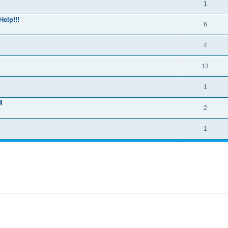
1
elp!!!
6
4
13
1
M
2
1