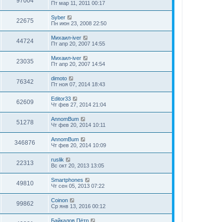
97004
Пт мар 11, 2011 00:17
Syber
22675
Пн июн 23, 2008 22:50
Михаил-iver
44724
Пт апр 20, 2007 14:55
Михаил-iver
23035
Пт апр 20, 2007 14:54
dimoto
76342
Пт ноя 07, 2014 18:43
Editor33
62609
Чт фев 27, 2014 21:04
AnnomBum
51278
Чт фев 20, 2014 10:11
AnnomBum
346876
Чт фев 20, 2014 10:09
ruslik
22313
Вс окт 20, 2013 13:05
Smartphones
49810
Чт сен 05, 2013 07:22
Coinon
99862
Ср янв 13, 2016 00:12
Байкалов Пётр