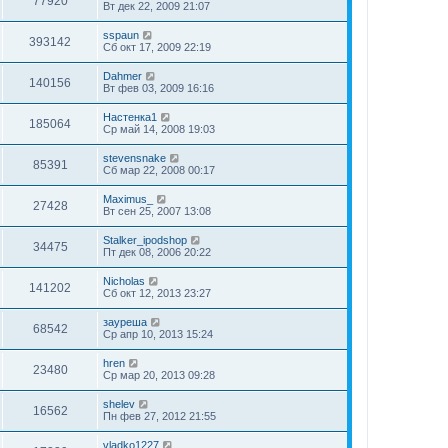
77920
Вт дек 22, 2009 21:07
sspaun
393142
Сб окт 17, 2009 22:19
Dahmer
140156
Вт фев 03, 2009 16:16
Настенка1
185064
Ср май 14, 2008 19:03
stevensnake
85391
Сб мар 22, 2008 00:17
Maximus_
27428
Вт сен 25, 2007 13:08
Stalker_ipodshop
34475
Пт дек 08, 2006 20:22
Nicholas
141202
Сб окт 12, 2013 23:27
зауреша
68542
Ср апр 10, 2013 15:24
hren
23480
Ср мар 20, 2013 09:28
shelev
16562
Пн фев 27, 2012 21:55
vladko1227