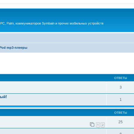
 PC, Palm, коммуникаторов Symbain и прочих мобильных устройств
iPod mp3-плееры
енный поиск
ОТВЕТЫ
3
рый!
1
ОТВЕТЫ
25
1
2