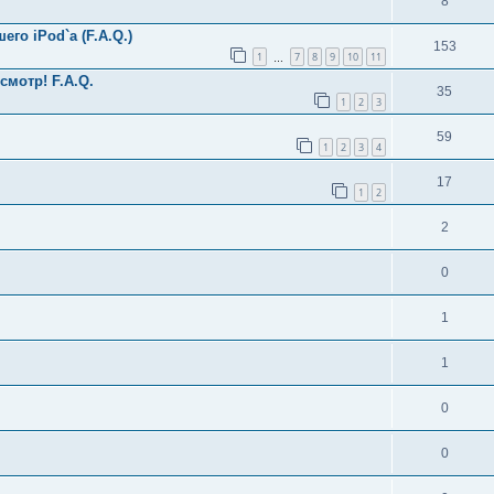
8
о iPod`а (F.A.Q.)
153
1
7
8
9
10
11
…
смотр! F.A.Q.
35
1
2
3
59
1
2
3
4
17
1
2
2
0
1
1
0
0