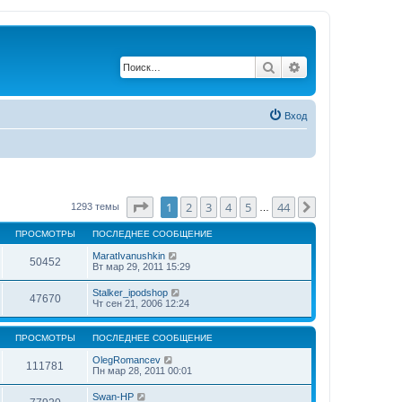
Поиск
Расширенный по
Вход
Страница
1
из
44
1
2
3
4
5
44
След.
1293 темы
…
ПРОСМОТРЫ
ПОСЛЕДНЕЕ СООБЩЕНИЕ
MaratIvanushkin
50452
Вт мар 29, 2011 15:29
Stalker_ipodshop
47670
Чт сен 21, 2006 12:24
ПРОСМОТРЫ
ПОСЛЕДНЕЕ СООБЩЕНИЕ
OlegRomancev
111781
Пн мар 28, 2011 00:01
Swan-HP