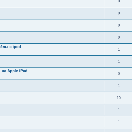
0
0
0
0
айлы с ipod
1
1
 на Apple iPad
0
1
10
1
1