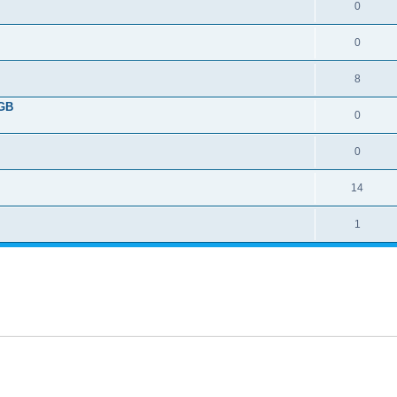
0
0
8
0GB
0
0
14
1