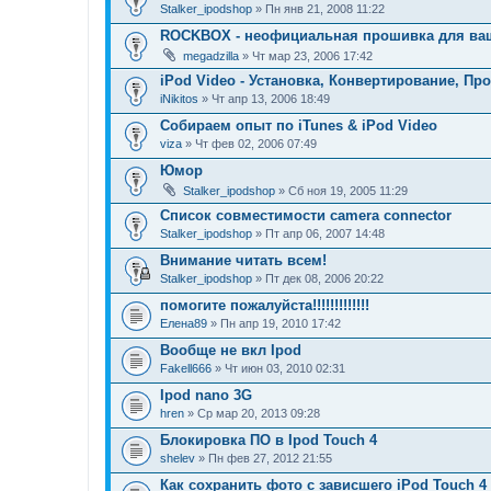
Stalker_ipodshop
» Пн янв 21, 2008 11:22
ROCKBOX - неофициальная прошивка для вашег
megadzilla
» Чт мар 23, 2006 17:42
iPod Video - Установка, Конвертирование, Про
iNikitos
» Чт апр 13, 2006 18:49
Собираем опыт по iTunes & iPod Video
viza
» Чт фев 02, 2006 07:49
Юмор
Stalker_ipodshop
» Сб ноя 19, 2005 11:29
Список совместимости camera connector
Stalker_ipodshop
» Пт апр 06, 2007 14:48
Внимание читать всем!
Stalker_ipodshop
» Пт дек 08, 2006 20:22
помогите пожалуйста!!!!!!!!!!!!!
Елена89
» Пн апр 19, 2010 17:42
Вообще не вкл Ipod
Fakell666
» Чт июн 03, 2010 02:31
Ipod nano 3G
hren
» Ср мар 20, 2013 09:28
Блокировка ПО в Ipod Touch 4
shelev
» Пн фев 27, 2012 21:55
Как сохранить фото с зависшего iPod Touch 4