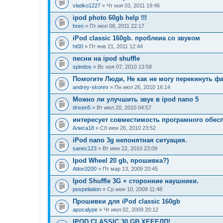
vladko1227
» Чт ноя 03, 2011 19:46
ipod photo 60gb help !!!
hren
» Пт июл 08, 2011 22:17
iPod classic 160gb. проблеиа со звуком
ht00
» Пт янв 21, 2011 12:44
песни на ipod shuffle
spindos
» Вс ноя 07, 2010 13:58
Помогите Люди, Не как не могу перекинуть ф
andrey-skorev
» Пн июл 26, 2010 16:14
Можно ли улучшить звук в ipod nano 5
driven5
» Вт июл 20, 2010 04:57
интересует совместимость програмного обесп
Алиса18
» Сб июн 26, 2010 23:52
iPod nano 3g непонятная ситуация.
sanec123
» Вт июн 22, 2010 23:09
Ipod Wheel 20 gb, прошивка?)
Atlon3200
» Пт мар 13, 2009 20:45
Ipod Shuffle 3G + сторонние наушники.
pospeliation
» Ср июн 10, 2009 11:48
Прошивки для iPod classic 160gb
apocalype
» Чт июл 02, 2009 20:12
IPOD CLASSIC 30 GB ХЕЕЕЛП!