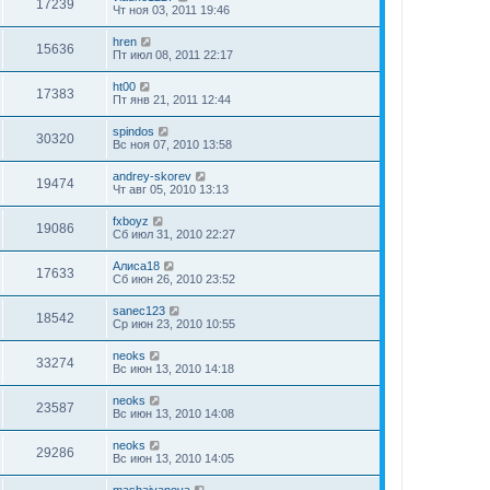
17239
Чт ноя 03, 2011 19:46
hren
15636
Пт июл 08, 2011 22:17
ht00
17383
Пт янв 21, 2011 12:44
spindos
30320
Вс ноя 07, 2010 13:58
andrey-skorev
19474
Чт авг 05, 2010 13:13
fxboyz
19086
Сб июл 31, 2010 22:27
Алиса18
17633
Сб июн 26, 2010 23:52
sanec123
18542
Ср июн 23, 2010 10:55
neoks
33274
Вс июн 13, 2010 14:18
neoks
23587
Вс июн 13, 2010 14:08
neoks
29286
Вс июн 13, 2010 14:05
mashaivanova