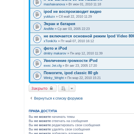
mashaivanova
» Вт июн 01, 2010 11:18
ipod не воспроизводит видео
yulduzx
» Сб май 22, 2010 11:29
Экран и батарея
AndMe
» Ср авг 03, 2005 22:23
не включается основной режим Ipod Video 8
xTonikXx
» Пт май 07, 2010 16:12
фото и iPod
dmitry makarov
» Пн апр 12, 2010 11:39
Увеличение громкости iPod
exec Jet.cfg
» Вт авг 23, 2005 17:20
Помогите, ipod classic 80 gb
Winky_Wright
» Пн мар 22, 2010 15:21
Закрыто
Вернуться к списку форумов
ПРАВА ДОСТУПА
Вы
не можете
начинать темы
Вы
не можете
отвечать на сообщения
Вы
не можете
редактировать свои сообщения
Вы
не можете
удалять свои сообщения
Вы
не можете
добавлять вложения