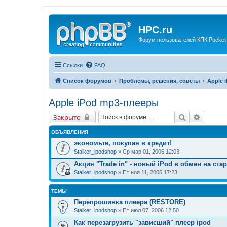
HPC.ru
Форум пользователей КПК Pocket
Ссылки
FAQ
Список форумов
Проблемы, решения, советы
Apple 
Apple iPod mp3-плееры
Поиск
Расшир
Закрыто
ОБЪЯВЛЕНИЯ
экономьте, покупая в кредит!
Stalker_ipodshop
» Ср мар 01, 2006 12:03
Акция "Trade in" - новый iPod в обмен на ста
Stalker_ipodshop
» Пт ноя 11, 2005 17:23
ТЕМЫ
Перепрошивка плеера (RESTORE)
Stalker_ipodshop
» Пт июл 07, 2006 12:50
Как перезагрузить "зависший" плеер ipod