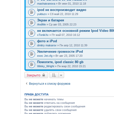
mashaivanova
» Вт июн 01, 2010 11:18
ipod не воспроизводит видео
yulduzx
» Сб май 22, 2010 11:29
Экран и батарея
AndMe
» Ср авг 03, 2005 22:23
не включается основной режим Ipod Video 8
xTonikXx
» Пт май 07, 2010 16:12
фото и iPod
dmitry makarov
» Пн апр 12, 2010 11:39
Увеличение громкости iPod
exec Jet.cfg
» Вт авг 23, 2005 17:20
Помогите, ipod classic 80 gb
Winky_Wright
» Пн мар 22, 2010 15:21
Закрыто
Вернуться к списку форумов
ПРАВА ДОСТУПА
Вы
не можете
начинать темы
Вы
не можете
отвечать на сообщения
Вы
не можете
редактировать свои сообщения
Вы
не можете
удалять свои сообщения
Вы
не можете
добавлять вложения