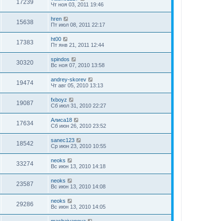
17239
Чт ноя 03, 2011 19:46
hren
15638
Пт июл 08, 2011 22:17
ht00
17383
Пт янв 21, 2011 12:44
spindos
30320
Вс ноя 07, 2010 13:58
andrey-skorev
19474
Чт авг 05, 2010 13:13
fxboyz
19087
Сб июл 31, 2010 22:27
Алиса18
17634
Сб июн 26, 2010 23:52
sanec123
18542
Ср июн 23, 2010 10:55
neoks
33274
Вс июн 13, 2010 14:18
neoks
23587
Вс июн 13, 2010 14:08
neoks
29286
Вс июн 13, 2010 14:05
mashaivanova