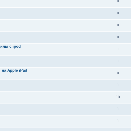
0
0
0
0
айлы с ipod
1
1
 на Apple iPad
0
1
10
1
1