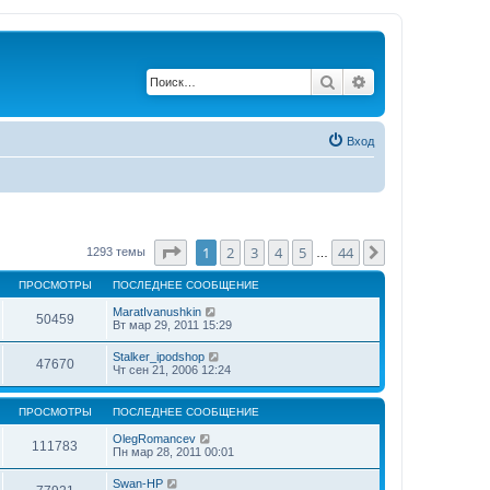
Поиск
Расширенный по
Вход
Страница
1
из
44
1
2
3
4
5
44
След.
1293 темы
…
ПРОСМОТРЫ
ПОСЛЕДНЕЕ СООБЩЕНИЕ
MaratIvanushkin
50459
Вт мар 29, 2011 15:29
Stalker_ipodshop
47670
Чт сен 21, 2006 12:24
ПРОСМОТРЫ
ПОСЛЕДНЕЕ СООБЩЕНИЕ
OlegRomancev
111783
Пн мар 28, 2011 00:01
Swan-HP