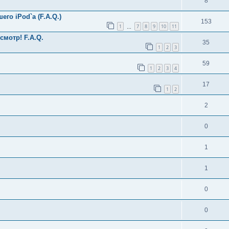
8
о iPod`а (F.A.Q.)
153
1
7
8
9
10
11
…
смотр! F.A.Q.
35
1
2
3
59
1
2
3
4
17
1
2
2
0
1
1
0
0