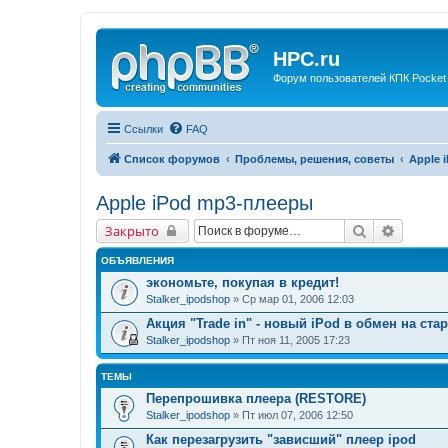
HPC.ru
Форум пользователей КПК Pocket
Ссылки
FAQ
Список форумов
Проблемы, решения, советы
Apple 
Apple iPod mp3-плееры
Поиск
Расшир
Закрыто
ОБЪЯВЛЕНИЯ
экономьте, покупая в кредит!
Stalker_ipodshop
» Ср мар 01, 2006 12:03
Акция "Trade in" - новый iPod в обмен на ста
Stalker_ipodshop
» Пт ноя 11, 2005 17:23
ТЕМЫ
Перепрошивка плеера (RESTORE)
Stalker_ipodshop
» Пт июл 07, 2006 12:50
Как перезагрузить "зависший" плеер ipod