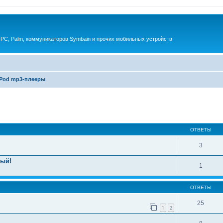
 PC, Palm, коммуникаторов Symbain и прочих мобильных устройств
iPod mp3-плееры
енный поиск
ОТВЕТЫ
3
рый!
1
ОТВЕТЫ
25
1
2