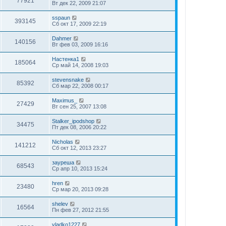
77921
Вт дек 22, 2009 21:07
sspaun
393145
Сб окт 17, 2009 22:19
Dahmer
140156
Вт фев 03, 2009 16:16
Настенка1
185064
Ср май 14, 2008 19:03
stevensnake
85392
Сб мар 22, 2008 00:17
Maximus_
27429
Вт сен 25, 2007 13:08
Stalker_ipodshop
34475
Пт дек 08, 2006 20:22
Nicholas
141212
Сб окт 12, 2013 23:27
зауреша
68543
Ср апр 10, 2013 15:24
hren
23480
Ср мар 20, 2013 09:28
shelev
16564
Пн фев 27, 2012 21:55
vladko1227