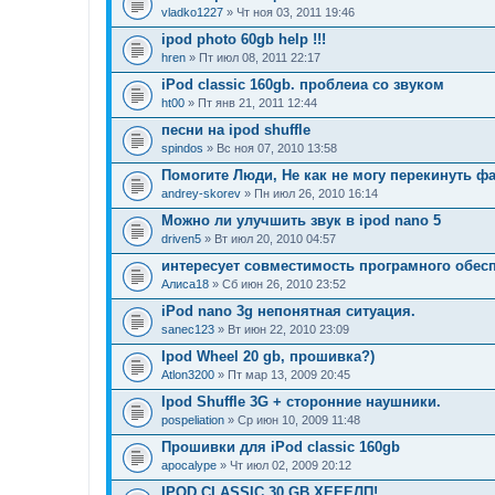
vladko1227
» Чт ноя 03, 2011 19:46
ipod photo 60gb help !!!
hren
» Пт июл 08, 2011 22:17
iPod classic 160gb. проблеиа со звуком
ht00
» Пт янв 21, 2011 12:44
песни на ipod shuffle
spindos
» Вс ноя 07, 2010 13:58
Помогите Люди, Не как не могу перекинуть ф
andrey-skorev
» Пн июл 26, 2010 16:14
Можно ли улучшить звук в ipod nano 5
driven5
» Вт июл 20, 2010 04:57
интересует совместимость програмного обесп
Алиса18
» Сб июн 26, 2010 23:52
iPod nano 3g непонятная ситуация.
sanec123
» Вт июн 22, 2010 23:09
Ipod Wheel 20 gb, прошивка?)
Atlon3200
» Пт мар 13, 2009 20:45
Ipod Shuffle 3G + сторонние наушники.
pospeliation
» Ср июн 10, 2009 11:48
Прошивки для iPod classic 160gb
apocalype
» Чт июл 02, 2009 20:12
IPOD CLASSIC 30 GB ХЕЕЕЛП!