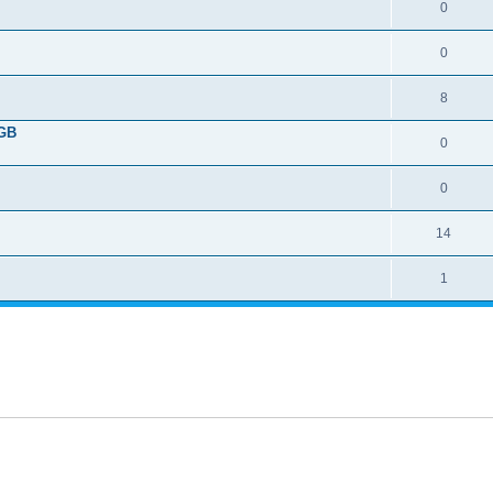
0
0
8
0GB
0
0
14
1