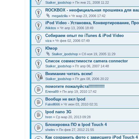
Stalker_ipodshop
» Пн янв 21, 2008 11:22
ROCKBOX - неофициальная прошивка для вашег
megadzilla
» Чт мар 23, 2006 17:42
iPod Video - Установка, Конвертирование, Про
iNikitos
» Чт апр 13, 2006 18:49
Собираем опыт по iTunes & iPod Video
viza
» Чт фев 02, 2006 07:49
Юмор
Stalker_ipodshop
» Сб ноя 19, 2005 11:29
Список совместимости camera connector
Stalker_ipodshop
» Пт апр 06, 2007 14:48
Внимание читать всем!
Stalker_ipodshop
» Пт дек 08, 2006 20:22
помогите пожалуйста!!!!!!!!!!!!!
Елена89
» Пн апр 19, 2010 17:42
Вообще не вкл Ipod
Fakell666
» Чт июн 03, 2010 02:31
Ipod nano 3G
hren
» Ср мар 20, 2013 09:28
Блокировка ПО в Ipod Touch 4
shelev
» Пн фев 27, 2012 21:55
Как сохранить фото с зависшего iPod Touch 4