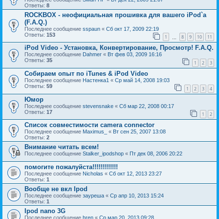
Ответы:
8
ROCKBOX - неофициальная прошивка для вашего iPod`а
(F.A.Q.)
Последнее сообщение
sspaun
«
Сб окт 17, 2009 22:19
Ответы:
153
1
8
9
10
11
…
iPod Video - Установка, Конвертирование, Просмотр! F.A.Q.
Последнее сообщение
Dahmer
«
Вт фев 03, 2009 16:16
Ответы:
35
1
2
3
Собираем опыт по iTunes & iPod Video
Последнее сообщение
Настенка1
«
Ср май 14, 2008 19:03
Ответы:
59
1
2
3
4
Юмор
Последнее сообщение
stevensnake
«
Сб мар 22, 2008 00:17
Ответы:
17
1
2
Список совместимости camera connector
Последнее сообщение
Maximus_
«
Вт сен 25, 2007 13:08
Ответы:
2
Внимание читать всем!
Последнее сообщение
Stalker_ipodshop
«
Пт дек 08, 2006 20:22
помогите пожалуйста!!!!!!!!!!!!!
Последнее сообщение
Nicholas
«
Сб окт 12, 2013 23:27
Ответы:
1
Вообще не вкл Ipod
Последнее сообщение
зауреша
«
Ср апр 10, 2013 15:24
Ответы:
1
Ipod nano 3G
Последнее сообщение
hren
«
Ср мар 20, 2013 09:28