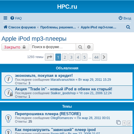
HPC.ru
FAQ
Вход
П
Список форумов
Проблемы, решения, советы
Apple iPod mp3-плееры
о
Apple iPod mp3-плееры
и
Поиск
Расширенный поиск
Закрыто
с
к
Страница
1
из
44
1
2
3
4
5
44
След.
1293 темы
…
Объявления
экономьте, покупая в кредит!
Последнее сообщение
MaratIvanushkin
«
Вт мар 29, 2011 15:29
Ответы:
3
Акция "Trade in" - новый iPod в обмен на старый!
Последнее сообщение
Stalker_ipodshop
«
Чт сен 21, 2006 12:24
Ответы:
1
Темы
Перепрошивка плеера (RESTORE)
Последнее сообщение
OlegRomancev
«
Пн мар 28, 2011 00:01
Ответы:
25
1
2
Как перезагрузить "зависший" плеер ipod
Последнее сообщение
Swan-HP
«
Вт дек 22, 2009 21:07