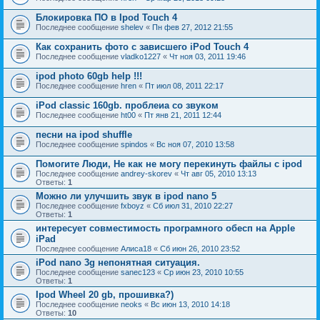
Блокировка ПО в Ipod Touch 4
Последнее сообщение
shelev
«
Пн фев 27, 2012 21:55
Как сохранить фото с зависшего iPod Touch 4
Последнее сообщение
vladko1227
«
Чт ноя 03, 2011 19:46
ipod photo 60gb help !!!
Последнее сообщение
hren
«
Пт июл 08, 2011 22:17
iPod classic 160gb. проблеиа со звуком
Последнее сообщение
ht00
«
Пт янв 21, 2011 12:44
песни на ipod shuffle
Последнее сообщение
spindos
«
Вс ноя 07, 2010 13:58
Помогите Люди, Не как не могу перекинуть файлы с ipod
Последнее сообщение
andrey-skorev
«
Чт авг 05, 2010 13:13
Ответы:
1
Можно ли улучшить звук в ipod nano 5
Последнее сообщение
fxboyz
«
Сб июл 31, 2010 22:27
Ответы:
1
интересует совместимость програмного обесп на Apple
iPad
Последнее сообщение
Алиса18
«
Сб июн 26, 2010 23:52
iPod nano 3g непонятная ситуация.
Последнее сообщение
sanec123
«
Ср июн 23, 2010 10:55
Ответы:
1
Ipod Wheel 20 gb, прошивка?)
Последнее сообщение
neoks
«
Вс июн 13, 2010 14:18
Ответы:
10