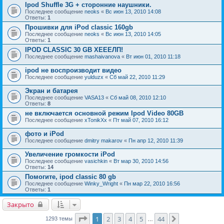
Ipod Shuffle 3G + сторонние наушники.
Последнее сообщение
neoks
«
Вс июн 13, 2010 14:08
Ответы:
1
Прошивки для iPod classic 160gb
Последнее сообщение
neoks
«
Вс июн 13, 2010 14:05
Ответы:
1
IPOD CLASSIC 30 GB ХЕЕЕЛП!
Последнее сообщение
mashaivanova
«
Вт июн 01, 2010 11:18
ipod не воспроизводит видео
Последнее сообщение
yulduzx
«
Сб май 22, 2010 11:29
Экран и батарея
Последнее сообщение
VASA13
«
Сб май 08, 2010 12:10
Ответы:
8
не включается основной режим Ipod Video 80GB
Последнее сообщение
xTonikXx
«
Пт май 07, 2010 16:12
фото и iPod
Последнее сообщение
dmitry makarov
«
Пн апр 12, 2010 11:39
Увеличение громкости iPod
Последнее сообщение
vasichkin
«
Вт мар 30, 2010 14:56
Ответы:
14
Помогите, ipod classic 80 gb
Последнее сообщение
Winky_Wright
«
Пн мар 22, 2010 16:56
Ответы:
1
Закрыто
Страница
1
из
44
1
2
3
4
5
44
След.
1293 темы
…