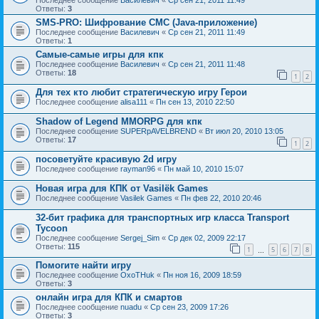
Последнее сообщение
Василевич
«
Ср сен 21, 2011 11:49
Ответы:
3
SMS-PRO: Шифрование СМС (Java-приложение)
Последнее сообщение
Василевич
«
Ср сен 21, 2011 11:49
Ответы:
1
Самые-самые игры для кпк
Последнее сообщение
Василевич
«
Ср сен 21, 2011 11:48
Ответы:
18
1
2
Для тех кто любит стратегическую игру Герои
Последнее сообщение
alisa111
«
Пн сен 13, 2010 22:50
Shadow of Legend MMORPG для кпк
Последнее сообщение
SUPERpAVELBREND
«
Вт июл 20, 2010 13:05
Ответы:
17
1
2
посоветуйте красивую 2d игру
Последнее сообщение
rayman96
«
Пн май 10, 2010 15:07
Новая игра для КПК от Vasilёk Games
Последнее сообщение
Vasilek Games
«
Пн фев 22, 2010 20:46
32-бит графика для транспортных игр класса Transport
Tycoon
Последнее сообщение
Sergej_Sim
«
Ср дек 02, 2009 22:17
Ответы:
115
1
5
6
7
8
…
Помогите найти игру
Последнее сообщение
OxoTHuk
«
Пн ноя 16, 2009 18:59
Ответы:
3
онлайн игра для КПК и смартов
Последнее сообщение
nuadu
«
Ср сен 23, 2009 17:26
Ответы:
3