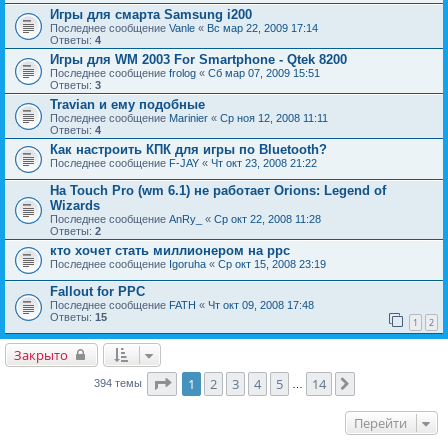
Игры для смарта Samsung i200
Последнее сообщение
Vanle
«
Вс мар 22, 2009 17:14
Ответы:
4
Игры для WM 2003 For Smartphone - Qtek 8200
Последнее сообщение
frolog
«
Сб мар 07, 2009 15:51
Ответы:
3
Travian и ему подобные
Последнее сообщение
Marinier
«
Ср ноя 12, 2008 11:11
Ответы:
4
Как настроить КПК для игры по Bluetooth?
Последнее сообщение
F-JAY
«
Чт окт 23, 2008 21:22
На Touch Pro (wm 6.1) не работает Orions: Legend of
Wizards
Последнее сообщение
AnRy_
«
Ср окт 22, 2008 11:28
Ответы:
2
кто хочет стать миллионером на ppc
Последнее сообщение
Igoruha
«
Ср окт 15, 2008 23:19
Fallout for PPC
Последнее сообщение
FATH
«
Чт окт 09, 2008 17:48
Ответы:
15
1
2
Закрыто
Страница
1
из
14
1
2
3
4
5
14
След.
394 темы
…
Перейти