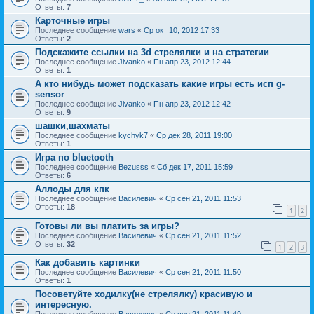
Ответы:
7
Карточные игры
Последнее сообщение
wars
«
Ср окт 10, 2012 17:33
Ответы:
2
Подскажите ссылки на 3d стрелялки и на стратегии
Последнее сообщение
Jivanko
«
Пн апр 23, 2012 12:44
Ответы:
1
А кто нибудь может подсказать какие игры есть исп g-
sensor
Последнее сообщение
Jivanko
«
Пн апр 23, 2012 12:42
Ответы:
9
шашки,шахматы
Последнее сообщение
kychyk7
«
Ср дек 28, 2011 19:00
Ответы:
1
Игра по bluetooth
Последнее сообщение
Bezusss
«
Сб дек 17, 2011 15:59
Ответы:
6
Аллоды для кпк
Последнее сообщение
Василевич
«
Ср сен 21, 2011 11:53
Ответы:
18
1
2
Готовы ли вы платить за игры?
Последнее сообщение
Василевич
«
Ср сен 21, 2011 11:52
Ответы:
32
1
2
3
Как добавить картинки
Последнее сообщение
Василевич
«
Ср сен 21, 2011 11:50
Ответы:
1
Посоветуйте ходилку(не стрелялку) красивую и
интересную.