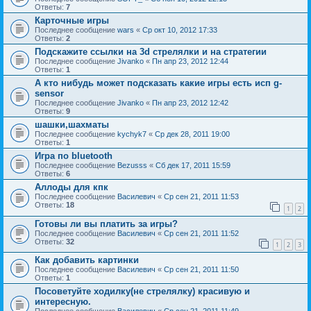
Ответы:
7
Карточные игры
Последнее сообщение
wars
«
Ср окт 10, 2012 17:33
Ответы:
2
Подскажите ссылки на 3d стрелялки и на стратегии
Последнее сообщение
Jivanko
«
Пн апр 23, 2012 12:44
Ответы:
1
А кто нибудь может подсказать какие игры есть исп g-
sensor
Последнее сообщение
Jivanko
«
Пн апр 23, 2012 12:42
Ответы:
9
шашки,шахматы
Последнее сообщение
kychyk7
«
Ср дек 28, 2011 19:00
Ответы:
1
Игра по bluetooth
Последнее сообщение
Bezusss
«
Сб дек 17, 2011 15:59
Ответы:
6
Аллоды для кпк
Последнее сообщение
Василевич
«
Ср сен 21, 2011 11:53
Ответы:
18
1
2
Готовы ли вы платить за игры?
Последнее сообщение
Василевич
«
Ср сен 21, 2011 11:52
Ответы:
32
1
2
3
Как добавить картинки
Последнее сообщение
Василевич
«
Ср сен 21, 2011 11:50
Ответы:
1
Посоветуйте ходилку(не стрелялку) красивую и
интересную.