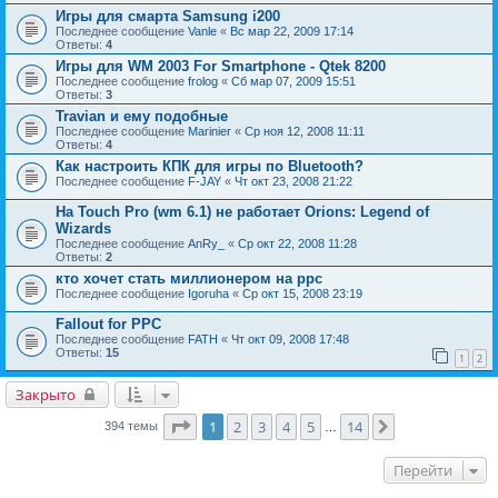
Игры для смарта Samsung i200
Последнее сообщение
Vanle
«
Вс мар 22, 2009 17:14
Ответы:
4
Игры для WM 2003 For Smartphone - Qtek 8200
Последнее сообщение
frolog
«
Сб мар 07, 2009 15:51
Ответы:
3
Travian и ему подобные
Последнее сообщение
Marinier
«
Ср ноя 12, 2008 11:11
Ответы:
4
Как настроить КПК для игры по Bluetooth?
Последнее сообщение
F-JAY
«
Чт окт 23, 2008 21:22
На Touch Pro (wm 6.1) не работает Orions: Legend of
Wizards
Последнее сообщение
AnRy_
«
Ср окт 22, 2008 11:28
Ответы:
2
кто хочет стать миллионером на ppc
Последнее сообщение
Igoruha
«
Ср окт 15, 2008 23:19
Fallout for PPC
Последнее сообщение
FATH
«
Чт окт 09, 2008 17:48
Ответы:
15
1
2
Закрыто
Страница
1
из
14
1
2
3
4
5
14
След.
394 темы
…
Перейти