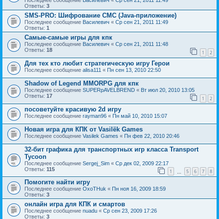
Последнее сообщение
Василевич
«
Ср сен 21, 2011 11:49
Ответы:
3
SMS-PRO: Шифрование СМС (Java-приложение)
Последнее сообщение
Василевич
«
Ср сен 21, 2011 11:49
Ответы:
1
Самые-самые игры для кпк
Последнее сообщение
Василевич
«
Ср сен 21, 2011 11:48
Ответы:
18
1
2
Для тех кто любит стратегическую игру Герои
Последнее сообщение
alisa111
«
Пн сен 13, 2010 22:50
Shadow of Legend MMORPG для кпк
Последнее сообщение
SUPERpAVELBREND
«
Вт июл 20, 2010 13:05
Ответы:
17
1
2
посоветуйте красивую 2d игру
Последнее сообщение
rayman96
«
Пн май 10, 2010 15:07
Новая игра для КПК от Vasilёk Games
Последнее сообщение
Vasilek Games
«
Пн фев 22, 2010 20:46
32-бит графика для транспортных игр класса Transport
Tycoon
Последнее сообщение
Sergej_Sim
«
Ср дек 02, 2009 22:17
Ответы:
115
1
5
6
7
8
…
Помогите найти игру
Последнее сообщение
OxoTHuk
«
Пн ноя 16, 2009 18:59
Ответы:
3
онлайн игра для КПК и смартов
Последнее сообщение
nuadu
«
Ср сен 23, 2009 17:26
Ответы:
3