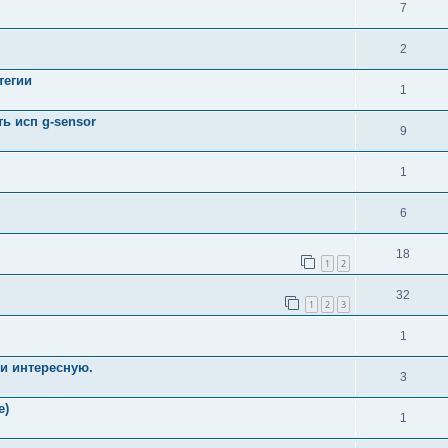
7
2
тегии
1
ь исп g-sensor
9
1
6
18
1
2
32
1
2
3
1
 и интересную.
3
е)
1