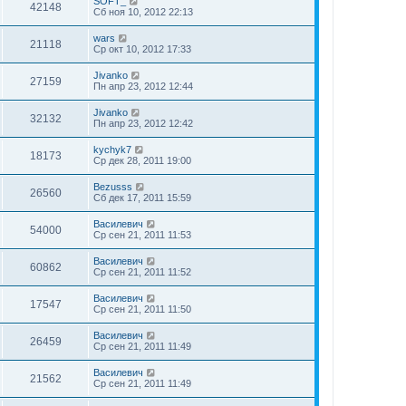
SOFT_
42148
Сб ноя 10, 2012 22:13
wars
21118
Ср окт 10, 2012 17:33
Jivanko
27159
Пн апр 23, 2012 12:44
Jivanko
32132
Пн апр 23, 2012 12:42
kychyk7
18173
Ср дек 28, 2011 19:00
Bezusss
26560
Сб дек 17, 2011 15:59
Василевич
54000
Ср сен 21, 2011 11:53
Василевич
60862
Ср сен 21, 2011 11:52
Василевич
17547
Ср сен 21, 2011 11:50
Василевич
26459
Ср сен 21, 2011 11:49
Василевич
21562
Ср сен 21, 2011 11:49