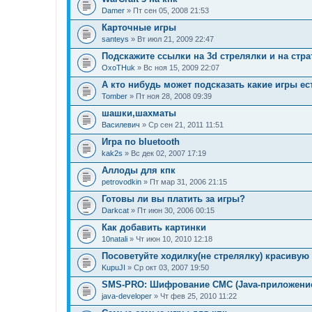
Damer
» Пт сен 05, 2008 21:53
Карточные игры
santeys
» Вт июл 21, 2009 22:47
Подскажите ссылки на 3d стрелялки и на стра
OxoTHuk
» Вс ноя 15, 2009 22:07
А кто нибудь может подсказать какие игры ест
Tomber
» Пт ноя 28, 2008 09:39
шашки,шахматы
Василевич
» Ср сен 21, 2011 11:51
Игра по bluetooth
kak2s
» Вс дек 02, 2007 17:19
Аллоды для кпк
petrovodkin
» Пт мар 31, 2006 21:15
Готовы ли вы платить за игры?
Darkcat
» Пт июн 30, 2006 00:15
Как добавить картинки
10natali
» Чт июн 10, 2010 12:18
Посоветуйте ходилку(не стрелялку) красивую
KupuJI
» Ср окт 03, 2007 19:50
SMS-PRO: Шифрование СМС (Java-приложени
java-developer
» Чт фев 25, 2010 11:22