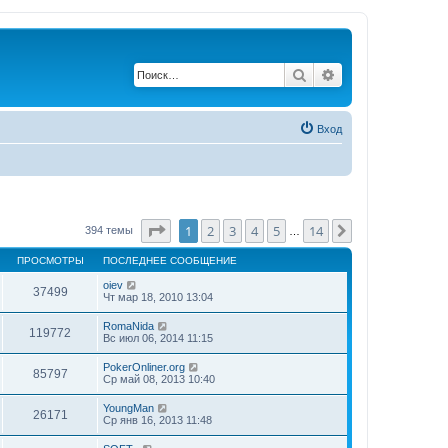
Поиск
Расширенный по
Вход
Страница
1
из
14
1
2
3
4
5
14
След.
394 темы
…
ПРОСМОТРЫ
ПОСЛЕДНЕЕ СООБЩЕНИЕ
oiev
37499
Чт мар 18, 2010 13:04
RomaNida
119772
Вс июл 06, 2014 11:15
PokerOnliner.org
85797
Ср май 08, 2013 10:40
YoungMan
26171
Ср янв 16, 2013 11:48