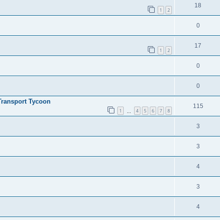
18
1
2
0
17
1
2
0
0
Transport Tycoon
115
1
4
5
6
7
8
…
3
3
4
3
4