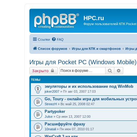
HPC.ru
Форум пользователей КПК Pocket
Ссылки
FAQ
Список форумов
Игры для КПК и смартфонов
Игры д
Игры для Pocket PC (Windows Mobile)
Поиск
Расшир
Закрыто
ТЕМЫ
эмуляторы и их использование под WinMob
joker2007
» Пт авг 03, 2007 17:03
Go, Toury - онлайн игра для мобильных устро
StreezH
» Вс май 25, 2008 02:47
Partypoker
Julse
» Ср июн 13, 2007 12:00
Расшифруйте фразу
10natali
» Пн июн 07, 2010 01:17
WarCraft 3 на кпк