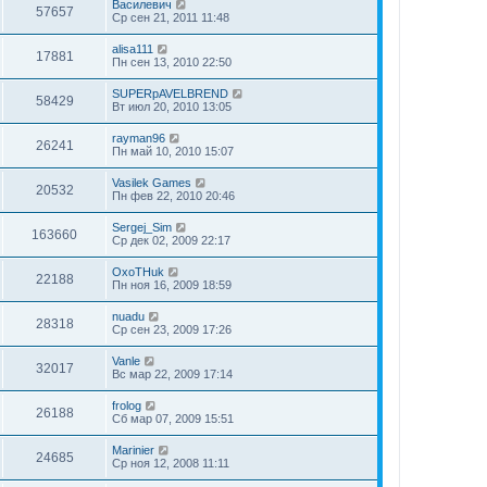
Василевич
57657
Ср сен 21, 2011 11:48
alisa111
17881
Пн сен 13, 2010 22:50
SUPERpAVELBREND
58429
Вт июл 20, 2010 13:05
rayman96
26241
Пн май 10, 2010 15:07
Vasilek Games
20532
Пн фев 22, 2010 20:46
Sergej_Sim
163660
Ср дек 02, 2009 22:17
OxoTHuk
22188
Пн ноя 16, 2009 18:59
nuadu
28318
Ср сен 23, 2009 17:26
Vanle
32017
Вс мар 22, 2009 17:14
frolog
26188
Сб мар 07, 2009 15:51
Marinier
24685
Ср ноя 12, 2008 11:11