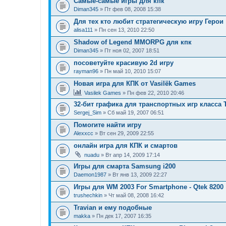
Самые-самые игры для кпк
Diman345
» Пт фев 08, 2008 15:38
Для тех кто любит стратегическую игру Герои
alisa111
» Пн сен 13, 2010 22:50
Shadow of Legend MMORPG для кпк
Diman345
» Пт ноя 02, 2007 18:51
посоветуйте красивую 2d игру
rayman96
» Пн май 10, 2010 15:07
Новая игра для КПК от Vasilёk Games
Vasilek Games
» Пн фев 22, 2010 20:46
32-бит графика для транспортных игр класса 
Sergej_Sim
» Сб май 19, 2007 06:51
Помогите найти игру
Alexxcc
» Вт сен 29, 2009 22:55
онлайн игра для КПК и смартов
nuadu
» Вт апр 14, 2009 17:14
Игры для смарта Samsung i200
Daemon1987
» Вт янв 13, 2009 22:27
Игры для WM 2003 For Smartphone - Qtek 8200
trushechkin
» Чт май 08, 2008 16:42
Travian и ему подобные
makka
» Пн дек 17, 2007 16:35