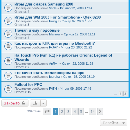
Игры для смарта Samsung i200
Последнее сообщение
Vanle
«
Вс мар 22, 2009 17:14
Ответы:
4
Игры для WM 2003 For Smartphone - Qtek 8200
Последнее сообщение
frolog
«
Сб мар 07, 2009 15:51
Ответы:
3
Travian и ему подобные
Последнее сообщение
Marinier
«
Ср ноя 12, 2008 11:11
Ответы:
4
Как настроить КПК для игры по Bluetooth?
Последнее сообщение
F-JAY
«
Чт окт 23, 2008 21:22
На Touch Pro (wm 6.1) не работает Orions: Legend of
Wizards
Последнее сообщение
AnRy_
«
Ср окт 22, 2008 11:28
Ответы:
2
кто хочет стать миллионером на ppc
Последнее сообщение
Igoruha
«
Ср окт 15, 2008 23:19
Fallout for PPC
Последнее сообщение
FATH
«
Чт окт 09, 2008 17:48
Ответы:
15
1
2
Закрыто
Страница
1
из
14
1
2
3
4
5
14
След.
394 темы
…
Перейти