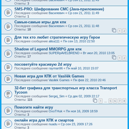
Последнее сообщение
Василевич
«
Ср сен 21, 2011 11:49
Ответы:
3
SMS-PRO: Шифрование СМС (Java-приложение)
Последнее сообщение
Василевич
«
Ср сен 21, 2011 11:49
Ответы:
1
Самые-самые игры для кпк
Последнее сообщение
Василевич
«
Ср сен 21, 2011 11:48
Ответы:
18
1
2
Для тех кто любит стратегическую игру Герои
Последнее сообщение
alisa111
«
Пн сен 13, 2010 22:50
Shadow of Legend MMORPG для кпк
Последнее сообщение
SUPERpAVELBREND
«
Вт июл 20, 2010 13:05
Ответы:
17
1
2
посоветуйте красивую 2d игру
Последнее сообщение
rayman96
«
Пн май 10, 2010 15:07
Новая игра для КПК от Vasilёk Games
Последнее сообщение
Vasilek Games
«
Пн фев 22, 2010 20:46
32-бит графика для транспортных игр класса Transport
Tycoon
Последнее сообщение
Sergej_Sim
«
Ср дек 02, 2009 22:17
Ответы:
115
1
5
6
7
8
…
Помогите найти игру
Последнее сообщение
OxoTHuk
«
Пн ноя 16, 2009 18:59
Ответы:
3
онлайн игра для КПК и смартов
Последнее сообщение
nuadu
«
Ср сен 23, 2009 17:26
Ответы:
3