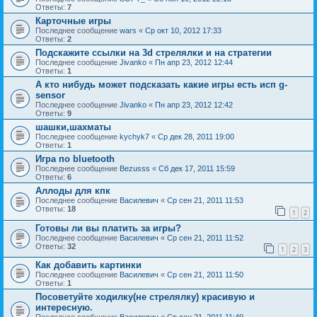
Ответы:
7
Карточные игры
Последнее сообщение
wars
«
Ср окт 10, 2012 17:33
Ответы:
2
Подскажите ссылки на 3d стрелялки и на стратегии
Последнее сообщение
Jivanko
«
Пн апр 23, 2012 12:44
Ответы:
1
А кто нибудь может подсказать какие игры есть исп g-
sensor
Последнее сообщение
Jivanko
«
Пн апр 23, 2012 12:42
Ответы:
9
шашки,шахматы
Последнее сообщение
kychyk7
«
Ср дек 28, 2011 19:00
Ответы:
1
Игра по bluetooth
Последнее сообщение
Bezusss
«
Сб дек 17, 2011 15:59
Ответы:
6
Аллоды для кпк
Последнее сообщение
Василевич
«
Ср сен 21, 2011 11:53
Ответы:
18
1
2
Готовы ли вы платить за игры?
Последнее сообщение
Василевич
«
Ср сен 21, 2011 11:52
Ответы:
32
1
2
3
Как добавить картинки
Последнее сообщение
Василевич
«
Ср сен 21, 2011 11:50
Ответы:
1
Посоветуйте ходилку(не стрелялку) красивую и
интересную.