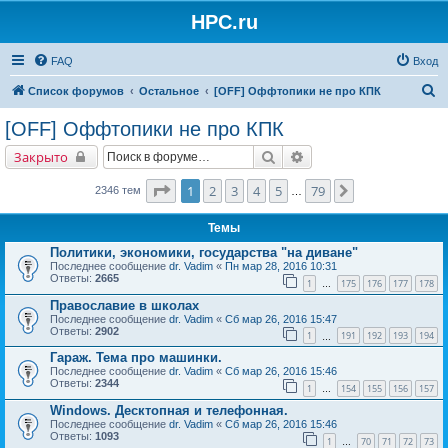
HPC.ru
FAQ
Вход
П
Список форумов
Остальное
[OFF] Оффтопики не про КПК
о
[OFF] Оффтопики не про КПК
и
Поиск
Расширенный поиск
Закрыто
с
к
Страница
1
из
79
1
2
3
4
5
79
След.
2346 тем
…
Темы
Политики, экономики, государства "на диване"
Последнее сообщение
dr. Vadim
«
Пн мар 28, 2016 10:31
Ответы:
2665
1
175
176
177
178
…
Православие в школах
Последнее сообщение
dr. Vadim
«
Сб мар 26, 2016 15:47
Ответы:
2902
1
191
192
193
194
…
Гараж. Тема про машинки.
Последнее сообщение
dr. Vadim
«
Сб мар 26, 2016 15:46
Ответы:
2344
1
154
155
156
157
…
Windows. Десктопная и телефонная.
Последнее сообщение
dr. Vadim
«
Сб мар 26, 2016 15:46
Ответы:
1093
1
70
71
72
73
…