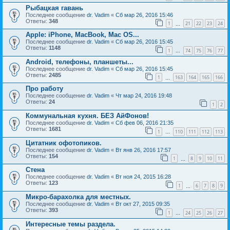
Рыбацкая гавань
Последнее сообщение
dr. Vadim
«
Сб мар 26, 2016 15:46
Ответы:
348
1
21
22
23
24
…
Apple: iPhone, MacBook, Mac OS...
Последнее сообщение
dr. Vadim
«
Сб мар 26, 2016 15:45
Ответы:
1148
1
74
75
76
77
…
Android, телефоны, планшеты...
Последнее сообщение
dr. Vadim
«
Сб мар 26, 2016 15:45
Ответы:
2485
1
163
164
165
166
…
Про работу
Последнее сообщение
dr. Vadim
«
Чт мар 24, 2016 19:48
Ответы:
24
1
2
Коммунальная кухня. БЕЗ АйФонов!
Последнее сообщение
dr. Vadim
«
Сб фев 06, 2016 21:35
Ответы:
1681
1
110
111
112
113
…
Цитатник офотопиков.
Последнее сообщение
dr. Vadim
«
Вт янв 26, 2016 17:57
Ответы:
154
1
8
9
10
11
…
Стена
Последнее сообщение
dr. Vadim
«
Вт ноя 24, 2015 16:28
Ответы:
123
1
6
7
8
9
…
Микро-барахолка для местных.
Последнее сообщение
dr. Vadim
«
Вт окт 27, 2015 09:35
Ответы:
393
1
24
25
26
27
…
Интересные темы раздела.