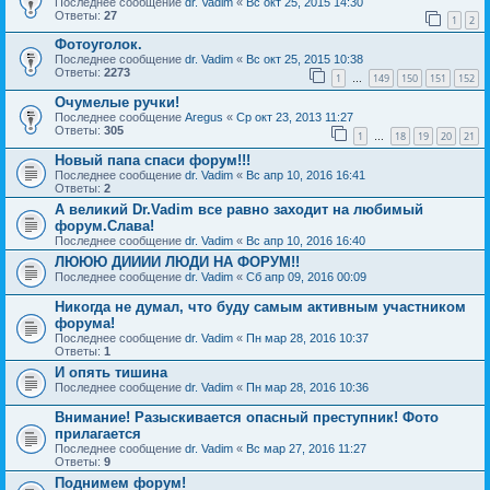
Последнее сообщение
dr. Vadim
«
Вс окт 25, 2015 14:30
Ответы:
27
1
2
Фотоуголок.
Последнее сообщение
dr. Vadim
«
Вс окт 25, 2015 10:38
Ответы:
2273
1
149
150
151
152
…
Очумелые ручки!
Последнее сообщение
Aregus
«
Ср окт 23, 2013 11:27
Ответы:
305
1
18
19
20
21
…
Новый папа спаси форум!!!
Последнее сообщение
dr. Vadim
«
Вс апр 10, 2016 16:41
Ответы:
2
А великий Dr.Vadim все равно заходит на любимый
форум.Слава!
Последнее сообщение
dr. Vadim
«
Вс апр 10, 2016 16:40
ЛЮЮЮ ДИИИИ ЛЮДИ НА ФОРУМ!!
Последнее сообщение
dr. Vadim
«
Сб апр 09, 2016 00:09
Никогда не думал, что буду самым активным участником
форума!
Последнее сообщение
dr. Vadim
«
Пн мар 28, 2016 10:37
Ответы:
1
И опять тишина
Последнее сообщение
dr. Vadim
«
Пн мар 28, 2016 10:36
Внимание! Разыскивается опасный преступник! Фото
прилагается
Последнее сообщение
dr. Vadim
«
Вс мар 27, 2016 11:27
Ответы:
9
Поднимем форум!