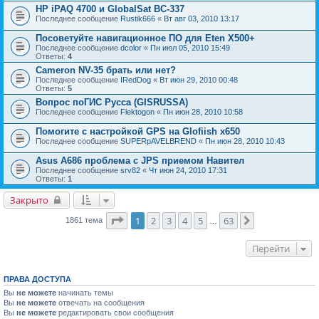
HP iPAQ 4700 и GlobalSat BC-337
Последнее сообщение
Rustik666
«
Вт авг 03, 2010 13:17
Посоветуйте навигационное ПО для Eten X500+
Последнее сообщение
dcolor
«
Пн июл 05, 2010 15:49
Ответы:
4
Cameron NV-35 брать или нет?
Последнее сообщение
IRedDog
«
Вт июн 29, 2010 00:48
Ответы:
5
Вопрос поГИС Русса (GISRUSSA)
Последнее сообщение
Flektogon
«
Пн июн 28, 2010 10:58
Помогите с настройкой GPS на Glofiish x650
Последнее сообщение
SUPERpAVELBREND
«
Пн июн 28, 2010 10:43
Asus A686 проблема с JPS приемом Навител
Последнее сообщение
srv82
«
Чт июн 24, 2010 17:31
Ответы:
1
Закрыто
Страница
1
из
63
1
2
3
4
5
63
След.
1861 тема
…
Перейти
ПРАВА ДОСТУПА
Вы
не можете
начинать темы
Вы
не можете
отвечать на сообщения
Вы
не можете
редактировать свои сообщения