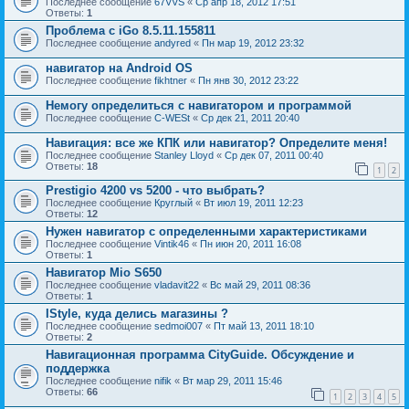
Последнее сообщение
67VVS
«
Ср апр 18, 2012 17:51
Ответы:
1
Проблема с iGo 8.5.11.155811
Последнее сообщение
andyred
«
Пн мар 19, 2012 23:32
навигатор на Android OS
Последнее сообщение
fikhtner
«
Пн янв 30, 2012 23:22
Немогу определиться с навигатором и программой
Последнее сообщение
C-WESt
«
Ср дек 21, 2011 20:40
Навигация: все же КПК или навигатор? Определите меня!
Последнее сообщение
Stanley Lloyd
«
Ср дек 07, 2011 00:40
Ответы:
18
1
2
Prestigio 4200 vs 5200 - что выбрать?
Последнее сообщение
Круглый
«
Вт июл 19, 2011 12:23
Ответы:
12
Нужен навигатор с определенными характеристиками
Последнее сообщение
Vintik46
«
Пн июн 20, 2011 16:08
Ответы:
1
Навигатор Mio S650
Последнее сообщение
vladavit22
«
Вс май 29, 2011 08:36
Ответы:
1
IStyle, куда делись магазины ?
Последнее сообщение
sedmoi007
«
Пт май 13, 2011 18:10
Ответы:
2
Навигационная программа CityGuide. Обсуждение и
поддержка
Последнее сообщение
nifik
«
Вт мар 29, 2011 15:46
Ответы:
66
1
2
3
4
5