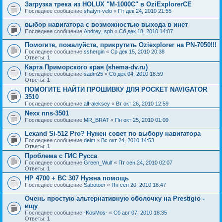
Загрузка трека из HOLUX "M-1000C" в OziExplorerCE
Последнее сообщение
shatyn-velo
«
Пт дек 24, 2010 21:55
выбор навигатора с возможностью выхода в инет
Последнее сообщение
Andrey_spb
«
Сб дек 18, 2010 14:07
Помогите, пожалуйста, прикрутить Oziexplorer на PN-7050!!!
Последнее сообщение
sshergin
«
Ср дек 15, 2010 20:38
Ответы:
1
Карта Приморского края (shema-dv.ru)
Последнее сообщение
sadm25
«
Сб дек 04, 2010 18:59
Ответы:
1
ПОМОГИТЕ НАЙТИ ПРОШИВКУ ДЛЯ POCKET NAVIGATOR
3510
Последнее сообщение
alf-aleksey
«
Вт окт 26, 2010 12:59
Nexx nns-3501
Последнее сообщение
MR_BRAT
«
Пн окт 25, 2010 01:09
Lexand Si-512 Pro? Нужен совет по выбору навигатора
Последнее сообщение
deim
«
Вс окт 24, 2010 14:53
Ответы:
1
Проблема с ГИС Русса
Последнее сообщение
Green_Wulf
«
Пт сен 24, 2010 02:07
Ответы:
1
HP 4700 + BC 307 Нужна помощь
Последнее сообщение
Sabotoer
«
Пн сен 20, 2010 18:47
Очень простую альтернативную оболочку на Prestigio -
ищу
Последнее сообщение
-KosMos-
«
Сб авг 07, 2010 18:35
Ответы:
1