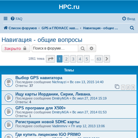
HPC.ru
FAQ
Вход
П
Список форумов
GPS и ГЛОНАСС навигация и оборудование для навигации
Навигация - общие вопросы
о
Навигация - общие вопросы
и
Поиск
Расширенный поиск
Закрыто
с
к
Страница
1
из
63
1
2
3
4
5
63
След.
1861 тема
…
Темы
Выбор GPS навигатора
Последнее сообщение
Nichrayzi
«
Вс сен 13, 2015 14:40
Ответы:
37
1
2
3
Ищу карты Иордании, Сирии, Ливана.
Последнее сообщение
DmitryMJA
«
Вс июл 27, 2014 15:19
Ответы:
4
GPS програми для Х500+
Последнее сообщение
DmitryMJA
«
Вс июл 27, 2014 01:53
Ответы:
1
Регистрация новой SDHC карты
Последнее сообщение
Vadimmvv
«
Пт апр 12, 2013 13:06
Где купить лицензию IGO PRIMO