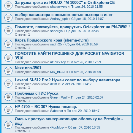
Загрузка трека из HOLUX "M-1000C" в OziExplorerCE
Последнее сообщение
shatyn-velo
«
Пт дек 24, 2010 21:55
выбор навигатора с возможностью выхода в инет
Последнее сообщение
Andrey_spb
«
Сб дек 18, 2010 14:07
Помогите, пожалуйста, прикрутить Oziexplorer на PN-7050!!!
Последнее сообщение
sshergin
«
Ср дек 15, 2010 20:38
Ответы:
1
Карта Приморского края (shema-dv.ru)
Последнее сообщение
sadm25
«
Сб дек 04, 2010 18:59
Ответы:
1
ПОМОГИТЕ НАЙТИ ПРОШИВКУ ДЛЯ POCKET NAVIGATOR
3510
Последнее сообщение
alf-aleksey
«
Вт окт 26, 2010 12:59
Nexx nns-3501
Последнее сообщение
MR_BRAT
«
Пн окт 25, 2010 01:09
Lexand Si-512 Pro? Нужен совет по выбору навигатора
Последнее сообщение
deim
«
Вс окт 24, 2010 14:53
Ответы:
1
Проблема с ГИС Русса
Последнее сообщение
Green_Wulf
«
Пт сен 24, 2010 02:07
Ответы:
1
HP 4700 + BC 307 Нужна помощь
Последнее сообщение
Sabotoer
«
Пн сен 20, 2010 18:47
Очень простую альтернативную оболочку на Prestigio -
ищу
Последнее сообщение
-KosMos-
«
Сб авг 07, 2010 18:35
Ответы:
1