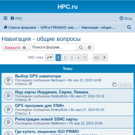
HPC.ru
FAQ
Вход
П
Список форумов
GPS и ГЛОНАСС навигация и оборудование для навигации
Навигация - общие вопросы
о
Навигация - общие вопросы
и
Поиск
Расширенный поиск
Закрыто
с
к
Страница
1
из
63
1
2
3
4
5
63
След.
1861 тема
…
Темы
Выбор GPS навигатора
Последнее сообщение
Nichrayzi
«
Вс сен 13, 2015 14:40
Ответы:
37
1
2
3
Ищу карты Иордании, Сирии, Ливана.
Последнее сообщение
DmitryMJA
«
Вс июл 27, 2014 15:19
Ответы:
4
GPS програми для Х500+
Последнее сообщение
DmitryMJA
«
Вс июл 27, 2014 01:53
Ответы:
1
Регистрация новой SDHC карты
Последнее сообщение
Vadimmvv
«
Пт апр 12, 2013 13:06
Где купить лицензию IGO PRIMO