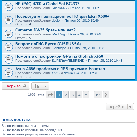
HP iPAQ 4700 и GlobalSat BC-337
Последнее сообщение
Rustik666
«
Вт авг 03, 2010 13:17
Посоветуйте навигационное ПО для Eten X500+
Последнее сообщение
dcolor
«
Пн июл 05, 2010 15:49
Ответы:
4
Cameron NV-35 брать или нет?
Последнее сообщение
IRedDog
«
Вт июн 29, 2010 00:48
Ответы:
5
Вопрос поГИС Русса (GISRUSSA)
Последнее сообщение
Flektogon
«
Пн июн 28, 2010 10:58
Помогите с настройкой GPS на Glofiish x650
Последнее сообщение
SUPERpAVELBREND
«
Пн июн 28, 2010 10:43
Asus A686 проблема с JPS приемом Навител
Последнее сообщение
srv82
«
Чт июн 24, 2010 17:31
Ответы:
1
Закрыто
Страница
1
из
63
1
2
3
4
5
63
След.
1861 тема
…
Перейти
ПРАВА ДОСТУПА
Вы
не можете
начинать темы
Вы
не можете
отвечать на сообщения
Вы
не можете
редактировать свои сообщения