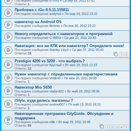
Последнее сообщение
67VVS
«
Ср апр 18, 2012 17:51
Ответы:
1
Проблема с iGo 8.5.11.155811
Последнее сообщение
andyred
«
Пн мар 19, 2012 23:32
навигатор на Android OS
Последнее сообщение
fikhtner
«
Пн янв 30, 2012 23:22
Немогу определиться с навигатором и программой
Последнее сообщение
C-WESt
«
Ср дек 21, 2011 20:40
Навигация: все же КПК или навигатор? Определите меня!
Последнее сообщение
Stanley Lloyd
«
Ср дек 07, 2011 00:40
Ответы:
18
1
2
Prestigio 4200 vs 5200 - что выбрать?
Последнее сообщение
Круглый
«
Вт июл 19, 2011 12:23
Ответы:
12
Нужен навигатор с определенными характеристиками
Последнее сообщение
Vintik46
«
Пн июн 20, 2011 16:08
Ответы:
1
Навигатор Mio S650
Последнее сообщение
vladavit22
«
Вс май 29, 2011 08:36
Ответы:
1
IStyle, куда делись магазины ?
Последнее сообщение
sedmoi007
«
Пт май 13, 2011 18:10
Ответы:
2
Навигационная программа CityGuide. Обсуждение и
поддержка
Последнее сообщение
nifik
«
Вт мар 29, 2011 15:46
Ответы:
66
1
2
3
4
5