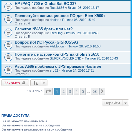
HP iPAQ 4700 и GlobalSat BC-337
Последнее сообщение
Rustik666
«
Вт авг 03, 2010 13:17
Посоветуйте навигационное ПО для Eten X500+
Последнее сообщение
dcolor
«
Пн июл 05, 2010 15:49
Ответы:
4
Cameron NV-35 брать или нет?
Последнее сообщение
IRedDog
«
Вт июн 29, 2010 00:48
Ответы:
5
Вопрос поГИС Русса (GISRUSSA)
Последнее сообщение
Flektogon
«
Пн июн 28, 2010 10:58
Помогите с настройкой GPS на Glofiish x650
Последнее сообщение
SUPERpAVELBREND
«
Пн июн 28, 2010 10:43
Asus A686 проблема с JPS приемом Навител
Последнее сообщение
srv82
«
Чт июн 24, 2010 17:31
Ответы:
1
Закрыто
Страница
1
из
63
1
2
3
4
5
63
След.
1861 тема
…
Перейти
ПРАВА ДОСТУПА
Вы
не можете
начинать темы
Вы
не можете
отвечать на сообщения
Вы
не можете
редактировать свои сообщения