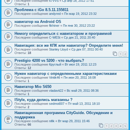
Последнее сообщение
67VVS
«
Ср апр 18, 2012 17:51
Ответы:
1
Проблема с iGo 8.5.11.155811
Последнее сообщение
andyred
«
Пн мар 19, 2012 23:32
навигатор на Android OS
Последнее сообщение
fikhtner
«
Пн янв 30, 2012 23:22
Немогу определиться с навигатором и программой
Последнее сообщение
C-WESt
«
Ср дек 21, 2011 20:40
Навигация: все же КПК или навигатор? Определите меня!
Последнее сообщение
Stanley Lloyd
«
Ср дек 07, 2011 00:40
Ответы:
18
1
2
Prestigio 4200 vs 5200 - что выбрать?
Последнее сообщение
Круглый
«
Вт июл 19, 2011 12:23
Ответы:
12
Нужен навигатор с определенными характеристиками
Последнее сообщение
Vintik46
«
Пн июн 20, 2011 16:08
Ответы:
1
Навигатор Mio S650
Последнее сообщение
vladavit22
«
Вс май 29, 2011 08:36
Ответы:
1
IStyle, куда делись магазины ?
Последнее сообщение
sedmoi007
«
Пт май 13, 2011 18:10
Ответы:
2
Навигационная программа CityGuide. Обсуждение и
поддержка
Последнее сообщение
nifik
«
Вт мар 29, 2011 15:46
Ответы:
66
1
2
3
4
5