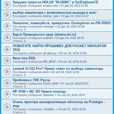
Загрузка трека из HOLUX "M-1000C" в OziExplorerCE
Последнее сообщение
shatyn-velo
«
Пт дек 24, 2010 21:55
выбор навигатора с возможностью выхода в инет
Последнее сообщение
Andrey_spb
«
Сб дек 18, 2010 14:07
Помогите, пожалуйста, прикрутить Oziexplorer на PN-7050!!!
Последнее сообщение
sshergin
«
Ср дек 15, 2010 20:38
Ответы:
1
Карта Приморского края (shema-dv.ru)
Последнее сообщение
sadm25
«
Сб дек 04, 2010 18:59
Ответы:
1
ПОМОГИТЕ НАЙТИ ПРОШИВКУ ДЛЯ POCKET NAVIGATOR
3510
Последнее сообщение
alf-aleksey
«
Вт окт 26, 2010 12:59
Nexx nns-3501
Последнее сообщение
MR_BRAT
«
Пн окт 25, 2010 01:09
Lexand Si-512 Pro? Нужен совет по выбору навигатора
Последнее сообщение
deim
«
Вс окт 24, 2010 14:53
Ответы:
1
Проблема с ГИС Русса
Последнее сообщение
Green_Wulf
«
Пт сен 24, 2010 02:07
Ответы:
1
HP 4700 + BC 307 Нужна помощь
Последнее сообщение
Sabotoer
«
Пн сен 20, 2010 18:47
Очень простую альтернативную оболочку на Prestigio -
ищу
Последнее сообщение
-KosMos-
«
Сб авг 07, 2010 18:35
Ответы:
1