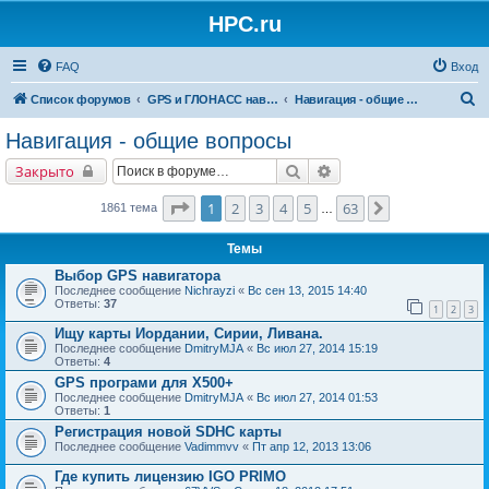
HPC.ru
FAQ
Вход
П
Список форумов
GPS и ГЛОНАСС навигация и оборудование для навигации
Навигация - общие вопросы
о
Навигация - общие вопросы
и
Поиск
Расширенный поиск
Закрыто
с
к
Страница
1
из
63
1
2
3
4
5
63
След.
1861 тема
…
Темы
Выбор GPS навигатора
Последнее сообщение
Nichrayzi
«
Вс сен 13, 2015 14:40
Ответы:
37
1
2
3
Ищу карты Иордании, Сирии, Ливана.
Последнее сообщение
DmitryMJA
«
Вс июл 27, 2014 15:19
Ответы:
4
GPS програми для Х500+
Последнее сообщение
DmitryMJA
«
Вс июл 27, 2014 01:53
Ответы:
1
Регистрация новой SDHC карты
Последнее сообщение
Vadimmvv
«
Пт апр 12, 2013 13:06
Где купить лицензию IGO PRIMO