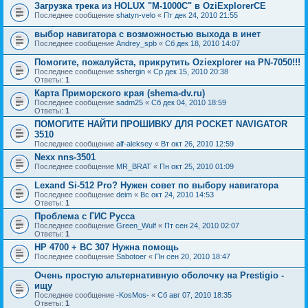
Загрузка трека из HOLUX "M-1000C" в OziExplorerCE
Последнее сообщение
shatyn-velo
«
Пт дек 24, 2010 21:55
выбор навигатора с возможностью выхода в инет
Последнее сообщение
Andrey_spb
«
Сб дек 18, 2010 14:07
Помогите, пожалуйста, прикрутить Oziexplorer на PN-7050!!!
Последнее сообщение
sshergin
«
Ср дек 15, 2010 20:38
Ответы:
1
Карта Приморского края (shema-dv.ru)
Последнее сообщение
sadm25
«
Сб дек 04, 2010 18:59
Ответы:
1
ПОМОГИТЕ НАЙТИ ПРОШИВКУ ДЛЯ POCKET NAVIGATOR
3510
Последнее сообщение
alf-aleksey
«
Вт окт 26, 2010 12:59
Nexx nns-3501
Последнее сообщение
MR_BRAT
«
Пн окт 25, 2010 01:09
Lexand Si-512 Pro? Нужен совет по выбору навигатора
Последнее сообщение
deim
«
Вс окт 24, 2010 14:53
Ответы:
1
Проблема с ГИС Русса
Последнее сообщение
Green_Wulf
«
Пт сен 24, 2010 02:07
Ответы:
1
HP 4700 + BC 307 Нужна помощь
Последнее сообщение
Sabotoer
«
Пн сен 20, 2010 18:47
Очень простую альтернативную оболочку на Prestigio -
ищу
Последнее сообщение
-KosMos-
«
Сб авг 07, 2010 18:35
Ответы:
1