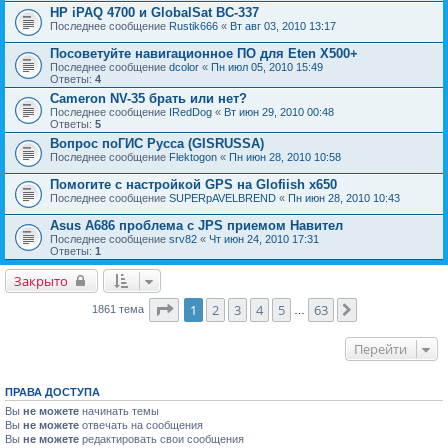
HP iPAQ 4700 и GlobalSat BC-337
Последнее сообщение
Rustik666
«
Вт авг 03, 2010 13:17
Посоветуйте навигационное ПО для Eten X500+
Последнее сообщение
dcolor
«
Пн июл 05, 2010 15:49
Ответы:
4
Cameron NV-35 брать или нет?
Последнее сообщение
IRedDog
«
Вт июн 29, 2010 00:48
Ответы:
5
Вопрос поГИС Русса (GISRUSSA)
Последнее сообщение
Flektogon
«
Пн июн 28, 2010 10:58
Помогите с настройкой GPS на Glofiish x650
Последнее сообщение
SUPERpAVELBREND
«
Пн июн 28, 2010 10:43
Asus A686 проблема с JPS приемом Навител
Последнее сообщение
srv82
«
Чт июн 24, 2010 17:31
Ответы:
1
Закрыто
Страница
1
из
63
1
2
3
4
5
63
След.
1861 тема
…
Перейти
ПРАВА ДОСТУПА
Вы
не можете
начинать темы
Вы
не можете
отвечать на сообщения
Вы
не можете
редактировать свои сообщения