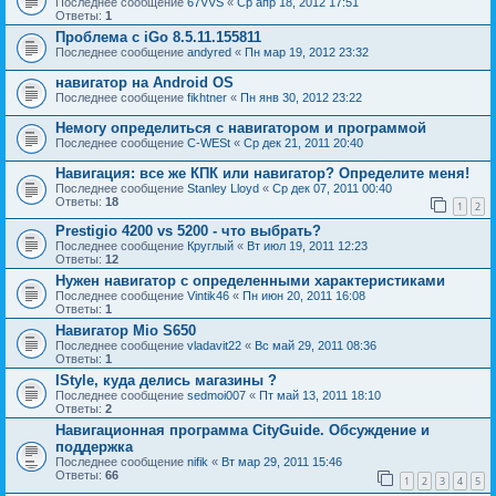
Последнее сообщение
67VVS
«
Ср апр 18, 2012 17:51
Ответы:
1
Проблема с iGo 8.5.11.155811
Последнее сообщение
andyred
«
Пн мар 19, 2012 23:32
навигатор на Android OS
Последнее сообщение
fikhtner
«
Пн янв 30, 2012 23:22
Немогу определиться с навигатором и программой
Последнее сообщение
C-WESt
«
Ср дек 21, 2011 20:40
Навигация: все же КПК или навигатор? Определите меня!
Последнее сообщение
Stanley Lloyd
«
Ср дек 07, 2011 00:40
Ответы:
18
1
2
Prestigio 4200 vs 5200 - что выбрать?
Последнее сообщение
Круглый
«
Вт июл 19, 2011 12:23
Ответы:
12
Нужен навигатор с определенными характеристиками
Последнее сообщение
Vintik46
«
Пн июн 20, 2011 16:08
Ответы:
1
Навигатор Mio S650
Последнее сообщение
vladavit22
«
Вс май 29, 2011 08:36
Ответы:
1
IStyle, куда делись магазины ?
Последнее сообщение
sedmoi007
«
Пт май 13, 2011 18:10
Ответы:
2
Навигационная программа CityGuide. Обсуждение и
поддержка
Последнее сообщение
nifik
«
Вт мар 29, 2011 15:46
Ответы:
66
1
2
3
4
5