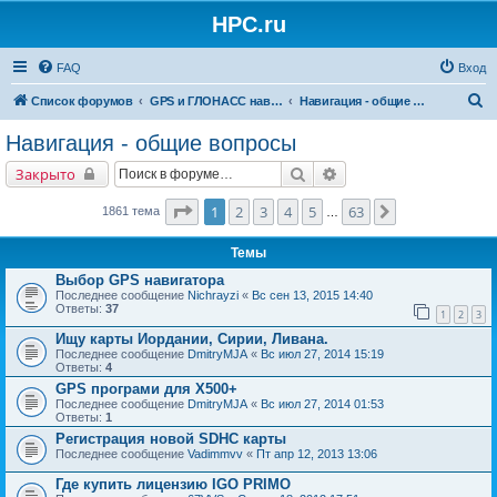
HPC.ru
FAQ
Вход
П
Список форумов
GPS и ГЛОНАСС навигация и оборудование для навигации
Навигация - общие вопросы
о
Навигация - общие вопросы
и
Поиск
Расширенный поиск
Закрыто
с
к
Страница
1
из
63
1
2
3
4
5
63
След.
1861 тема
…
Темы
Выбор GPS навигатора
Последнее сообщение
Nichrayzi
«
Вс сен 13, 2015 14:40
Ответы:
37
1
2
3
Ищу карты Иордании, Сирии, Ливана.
Последнее сообщение
DmitryMJA
«
Вс июл 27, 2014 15:19
Ответы:
4
GPS програми для Х500+
Последнее сообщение
DmitryMJA
«
Вс июл 27, 2014 01:53
Ответы:
1
Регистрация новой SDHC карты
Последнее сообщение
Vadimmvv
«
Пт апр 12, 2013 13:06
Где купить лицензию IGO PRIMO