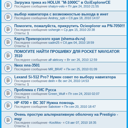
Загрузка трека из HOLUX "M-1000C" в OziExplorerCE
Последнее сообщение
shatyn-velo
«
Пт дек 24, 2010 21:55
выбор навигатора с возможностью выхода в инет
Последнее сообщение
Andrey_spb
«
Сб дек 18, 2010 14:07
Помогите, пожалуйста, прикрутить Oziexplorer на PN-7050!!!
Последнее сообщение
sshergin
«
Ср дек 15, 2010 20:38
Ответы:
1
Карта Приморского края (shema-dv.ru)
Последнее сообщение
sadm25
«
Сб дек 04, 2010 18:59
Ответы:
1
ПОМОГИТЕ НАЙТИ ПРОШИВКУ ДЛЯ POCKET NAVIGATOR
3510
Последнее сообщение
alf-aleksey
«
Вт окт 26, 2010 12:59
Nexx nns-3501
Последнее сообщение
MR_BRAT
«
Пн окт 25, 2010 01:09
Lexand Si-512 Pro? Нужен совет по выбору навигатора
Последнее сообщение
deim
«
Вс окт 24, 2010 14:53
Ответы:
1
Проблема с ГИС Русса
Последнее сообщение
Green_Wulf
«
Пт сен 24, 2010 02:07
Ответы:
1
HP 4700 + BC 307 Нужна помощь
Последнее сообщение
Sabotoer
«
Пн сен 20, 2010 18:47
Очень простую альтернативную оболочку на Prestigio -
ищу
Последнее сообщение
-KosMos-
«
Сб авг 07, 2010 18:35
Ответы:
1