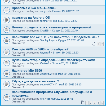
Последнее сообщение
67VVS
«
Ср апр 18, 2012 17:51
Ответы:
1
Проблема с iGo 8.5.11.155811
Последнее сообщение
andyred
«
Пн мар 19, 2012 23:32
навигатор на Android OS
Последнее сообщение
fikhtner
«
Пн янв 30, 2012 23:22
Немогу определиться с навигатором и программой
Последнее сообщение
C-WESt
«
Ср дек 21, 2011 20:40
Навигация: все же КПК или навигатор? Определите меня!
Последнее сообщение
Stanley Lloyd
«
Ср дек 07, 2011 00:40
Ответы:
18
1
2
Prestigio 4200 vs 5200 - что выбрать?
Последнее сообщение
Круглый
«
Вт июл 19, 2011 12:23
Ответы:
12
Нужен навигатор с определенными характеристиками
Последнее сообщение
Vintik46
«
Пн июн 20, 2011 16:08
Ответы:
1
Навигатор Mio S650
Последнее сообщение
vladavit22
«
Вс май 29, 2011 08:36
Ответы:
1
IStyle, куда делись магазины ?
Последнее сообщение
sedmoi007
«
Пт май 13, 2011 18:10
Ответы:
2
Навигационная программа CityGuide. Обсуждение и
поддержка
Последнее сообщение
nifik
«
Вт мар 29, 2011 15:46
Ответы:
66
1
2
3
4
5