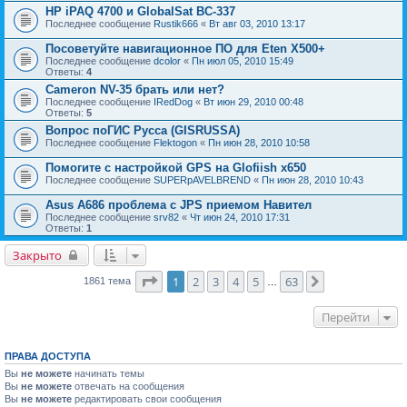
HP iPAQ 4700 и GlobalSat BC-337
Последнее сообщение
Rustik666
«
Вт авг 03, 2010 13:17
Посоветуйте навигационное ПО для Eten X500+
Последнее сообщение
dcolor
«
Пн июл 05, 2010 15:49
Ответы:
4
Cameron NV-35 брать или нет?
Последнее сообщение
IRedDog
«
Вт июн 29, 2010 00:48
Ответы:
5
Вопрос поГИС Русса (GISRUSSA)
Последнее сообщение
Flektogon
«
Пн июн 28, 2010 10:58
Помогите с настройкой GPS на Glofiish x650
Последнее сообщение
SUPERpAVELBREND
«
Пн июн 28, 2010 10:43
Asus A686 проблема с JPS приемом Навител
Последнее сообщение
srv82
«
Чт июн 24, 2010 17:31
Ответы:
1
Закрыто
Страница
1
из
63
1
2
3
4
5
63
След.
1861 тема
…
Перейти
ПРАВА ДОСТУПА
Вы
не можете
начинать темы
Вы
не можете
отвечать на сообщения
Вы
не можете
редактировать свои сообщения