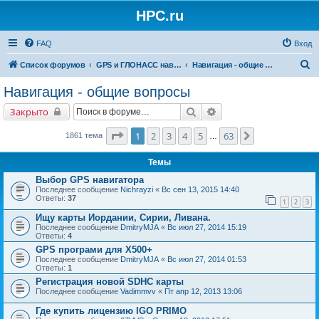
HPC.ru
FAQ
Вход
П
Список форумов
GPS и ГЛОНАСС навигация и оборудование для навигации
Навигация - общие вопросы
о
Навигация - общие вопросы
и
Поиск
Расширенный поиск
Закрыто
с
к
Страница
1
из
63
1
2
3
4
5
63
След.
1861 тема
…
Темы
Выбор GPS навигатора
Последнее сообщение
Nichrayzi
«
Вс сен 13, 2015 14:40
Ответы:
37
1
2
3
Ищу карты Иордании, Сирии, Ливана.
Последнее сообщение
DmitryMJA
«
Вс июл 27, 2014 15:19
Ответы:
4
GPS програми для Х500+
Последнее сообщение
DmitryMJA
«
Вс июл 27, 2014 01:53
Ответы:
1
Регистрация новой SDHC карты
Последнее сообщение
Vadimmvv
«
Пт апр 12, 2013 13:06
Где купить лицензию IGO PRIMO