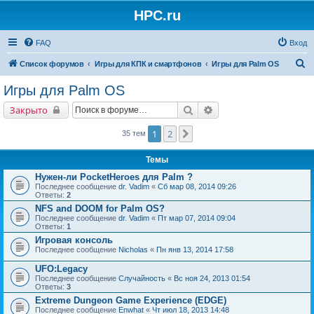
HPC.ru
FAQ
Вход
П
Список форумов
Игры для КПК и смартфонов
Игры для Palm OS
о
Игры для Palm OS
и
Поиск
Расширенный поиск
Закрыто
с
к
1
2
След.
35 тем
Темы
Нужен-ли PocketHeroes для Palm ?
Последнее сообщение
dr. Vadim
«
Сб мар 08, 2014 09:26
Ответы:
2
NFS and DOOM for Palm OS?
Последнее сообщение
dr. Vadim
«
Пт мар 07, 2014 09:04
Ответы:
1
Игровая консоль
Последнее сообщение
Nicholas
«
Пн янв 13, 2014 17:58
UFO:Legacy
Последнее сообщение
Случайность
«
Вс ноя 24, 2013 01:54
Ответы:
3
Extreme Dungeon Game Experience (EDGE)
Последнее сообщение
Enwhat
«
Чт июл 18, 2013 14:48