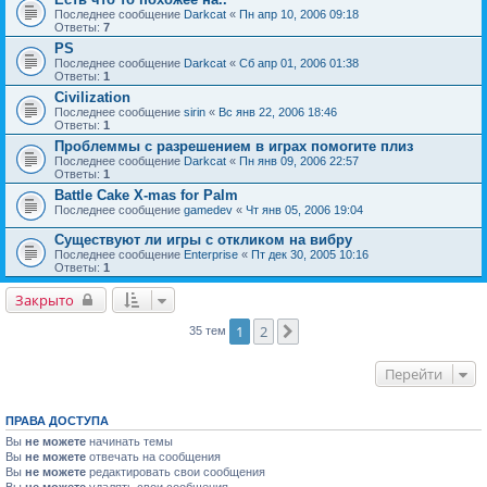
Последнее сообщение
Darkcat
«
Пн апр 10, 2006 09:18
Ответы:
7
PS
Последнее сообщение
Darkcat
«
Сб апр 01, 2006 01:38
Ответы:
1
Civilization
Последнее сообщение
sirin
«
Вс янв 22, 2006 18:46
Ответы:
1
Проблеммы с разрешением в играх помогите плиз
Последнее сообщение
Darkcat
«
Пн янв 09, 2006 22:57
Ответы:
1
Battle Cake X-mas for Palm
Последнее сообщение
gamedev
«
Чт янв 05, 2006 19:04
Существуют ли игры с откликом на вибру
Последнее сообщение
Enterprise
«
Пт дек 30, 2005 10:16
Ответы:
1
Закрыто
1
2
След.
35 тем
Перейти
ПРАВА ДОСТУПА
Вы
не можете
начинать темы
Вы
не можете
отвечать на сообщения
Вы
не можете
редактировать свои сообщения
Вы
не можете
удалять свои сообщения