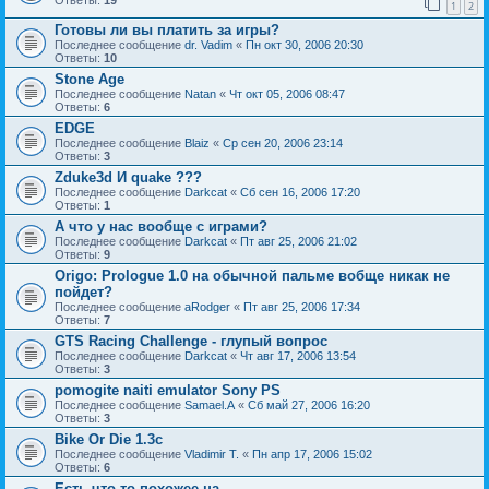
Ответы:
19
1
2
Готовы ли вы платить за игры?
Последнее сообщение
dr. Vadim
«
Пн окт 30, 2006 20:30
Ответы:
10
Stone Age
Последнее сообщение
Natan
«
Чт окт 05, 2006 08:47
Ответы:
6
EDGE
Последнее сообщение
Blaiz
«
Ср сен 20, 2006 23:14
Ответы:
3
Zduke3d И quake ???
Последнее сообщение
Darkcat
«
Сб сен 16, 2006 17:20
Ответы:
1
А что у нас вообще с играми?
Последнее сообщение
Darkcat
«
Пт авг 25, 2006 21:02
Ответы:
9
Origo: Prologue 1.0 на обычной пальме вобще никак не
пойдет?
Последнее сообщение
aRodger
«
Пт авг 25, 2006 17:34
Ответы:
7
GTS Racing Challenge - глупый вопрос
Последнее сообщение
Darkcat
«
Чт авг 17, 2006 13:54
Ответы:
3
pomogite naiti emulator Sony PS
Последнее сообщение
Samael.A
«
Сб май 27, 2006 16:20
Ответы:
3
Bike Or Die 1.3c
Последнее сообщение
Vladimir T.
«
Пн апр 17, 2006 15:02
Ответы:
6
Есть что то похожее на..