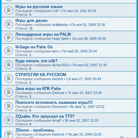
Игры на русском языке
Последнее сообщение
CoP
«
Пт июл 15, 2011 20:24
Ответы:
5
Игры для двоих
Последнее сообщение
Aniliellamp
«
Пн ноя 02, 2009 22:36
Ответы:
11
Легендарные игры на PALM
Последнее сообщение
Hugo Spirit
«
Ср сен 09, 2009 18:45
N-Gage на Palm Os
Последнее сообщение
itero
«
Пн май 25, 2009 20:44
Ответы:
1
Куда пихать эти zdk?
Последнее сообщение
Антон7610
«
Пн июл 02, 2007 21:43
Ответы:
5
СТРАТЕГИИ НА РУССКОМ
Последнее сообщение
ancient
«
Ср июн 27, 2007 00:44
Ответы:
2
Java игры на КПК Palm
Последнее сообщение
Darkcat
«
Чт июн 14, 2007 23:39
Ответы:
3
Помогите вспомнить название игры!!!!
Последнее сообщение
Dezmond
«
Вс фев 11, 2007 23:32
Ответы:
5
ZQuake. Кто запускал на ТТ5?
Последнее сообщение
Amaj7
«
Вт янв 02, 2007 21:20
Ответы:
4
ZDoom - проблемы.
Последнее сообщение
Darkcat
«
Пн дек 18, 2006 23:20