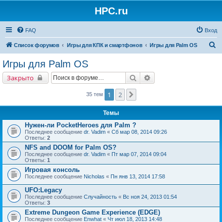
HPC.ru
FAQ
Вход
П
Список форумов
Игры для КПК и смартфонов
Игры для Palm OS
о
Игры для Palm OS
и
Поиск
Расширенный поиск
Закрыто
с
к
1
2
След.
35 тем
Темы
Нужен-ли PocketHeroes для Palm ?
Последнее сообщение
dr. Vadim
«
Сб мар 08, 2014 09:26
Ответы:
2
NFS and DOOM for Palm OS?
Последнее сообщение
dr. Vadim
«
Пт мар 07, 2014 09:04
Ответы:
1
Игровая консоль
Последнее сообщение
Nicholas
«
Пн янв 13, 2014 17:58
UFO:Legacy
Последнее сообщение
Случайность
«
Вс ноя 24, 2013 01:54
Ответы:
3
Extreme Dungeon Game Experience (EDGE)
Последнее сообщение
Enwhat
«
Чт июл 18, 2013 14:48