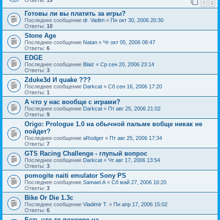
Ответы:
19
1
2
Готовы ли вы платить за игры?
Последнее сообщение
dr. Vadim
«
Пн окт 30, 2006 20:30
Ответы:
10
Stone Age
Последнее сообщение
Natan
«
Чт окт 05, 2006 08:47
Ответы:
6
EDGE
Последнее сообщение
Blaiz
«
Ср сен 20, 2006 23:14
Ответы:
3
Zduke3d И quake ???
Последнее сообщение
Darkcat
«
Сб сен 16, 2006 17:20
Ответы:
1
А что у нас вообще с играми?
Последнее сообщение
Darkcat
«
Пт авг 25, 2006 21:02
Ответы:
9
Origo: Prologue 1.0 на обычной пальме вобще никак не
пойдет?
Последнее сообщение
aRodger
«
Пт авг 25, 2006 17:34
Ответы:
7
GTS Racing Challenge - глупый вопрос
Последнее сообщение
Darkcat
«
Чт авг 17, 2006 13:54
Ответы:
3
pomogite naiti emulator Sony PS
Последнее сообщение
Samael.A
«
Сб май 27, 2006 16:20
Ответы:
3
Bike Or Die 1.3c
Последнее сообщение
Vladimir T.
«
Пн апр 17, 2006 15:02
Ответы:
6
Есть что то похожее на..