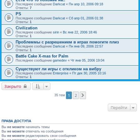
Последнее сообщение
Darkcat
«
Пн апр 10, 2006 09:18
Ответы:
7
PS
Последнее сообщение
Darkcat
«
Сб апр 01, 2006 01:38
Ответы:
1
Civilization
Последнее сообщение
sirin
«
Вс янв 22, 2006 18:46
Ответы:
1
Проблеммы с разрешением в играх помогите плиз
Последнее сообщение
Darkcat
«
Пн янв 09, 2006 22:57
Ответы:
1
Battle Cake X-mas for Palm
Последнее сообщение
gamedev
«
Чт янв 05, 2006 19:04
Существуют ли игры с откликом на вибру
Последнее сообщение
Enterprise
«
Пт дек 30, 2005 10:16
Ответы:
1
Закрыто
1
2
След.
35 тем
Перейти
ПРАВА ДОСТУПА
Вы
не можете
начинать темы
Вы
не можете
отвечать на сообщения
Вы
не можете
редактировать свои сообщения
Вы
не можете
удалять свои сообщения