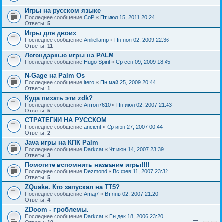
Игры на русском языке
Последнее сообщение
CoP
«
Пт июл 15, 2011 20:24
Ответы:
5
Игры для двоих
Последнее сообщение
Aniliellamp
«
Пн ноя 02, 2009 22:36
Ответы:
11
Легендарные игры на PALM
Последнее сообщение
Hugo Spirit
«
Ср сен 09, 2009 18:45
N-Gage на Palm Os
Последнее сообщение
itero
«
Пн май 25, 2009 20:44
Ответы:
1
Куда пихать эти zdk?
Последнее сообщение
Антон7610
«
Пн июл 02, 2007 21:43
Ответы:
5
СТРАТЕГИИ НА РУССКОМ
Последнее сообщение
ancient
«
Ср июн 27, 2007 00:44
Ответы:
2
Java игры на КПК Palm
Последнее сообщение
Darkcat
«
Чт июн 14, 2007 23:39
Ответы:
3
Помогите вспомнить название игры!!!!
Последнее сообщение
Dezmond
«
Вс фев 11, 2007 23:32
Ответы:
5
ZQuake. Кто запускал на ТТ5?
Последнее сообщение
Amaj7
«
Вт янв 02, 2007 21:20
Ответы:
4
ZDoom - проблемы.
Последнее сообщение
Darkcat
«
Пн дек 18, 2006 23:20