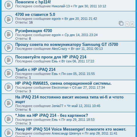
Помогите с hp114!
Последнее сообщение
Николай-13
«
Пт дек 30, 2011 10:12
4700 не ставится 5.0
Последнее сообщение
egorin
«
Вт дек 20, 2011 21:42
Ответы:
16
1
2
Русификация 4700
Последнее сообщение
egorin
«
Ср дек 14, 2011 23:24
Ответы:
8
Прошу совета по коммуникатору Samsung GT i5700
Последнее сообщение
AlexCrazy
«
Вт окт 11, 2011 00:13
Посоветуйте проги для НР iPAQ 214
Последнее сообщение
Ежь
«
Вт сен 06, 2011 17:22
Трабл с HP iPAQ 214
Последнее сообщение
Ежь
«
Пн сен 05, 2011 15:55
Ответы:
1
HP iPAQ RW6815, смена операционной системы.
Последнее сообщение
Electroman
«
Сб авг 27, 2011 17:34
Ответы:
3
На iPAQ 214 постоянно висит иконка типа wi-fi и чтото
ищет
Последнее сообщение
Jenia77
«
Чт май 12, 2011 10:45
Ответы:
6
*.htm на HP iPAQ 214 - без картинок?
Последнее сообщение
Ежь
«
Пт апр 29, 2011 18:53
Ответы:
3
Умер HP iPAQ 514 Voice Messenger! помогите кто может.
Последнее сообщение
Александр Шевчук
«
Пт апр 29, 2011 11:41
Ответы:
1