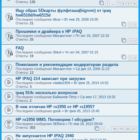
Ответы:
135
1
7
8
9
10
…
Ищу образ SDкарты фулфлэша(bigrom) от ipaq
hw6510d/hw6515d
Последнее сообщение
Alvar
«
Вт янв 29, 2008 23:05
Ответы:
21
1
2
Прошивки и драйвера к НР iPAQ
Последнее сообщение
Михаил-iver
«
Пт окт 19, 2007 22:33
Ответы:
25
1
2
FAQ
Последнее сообщение
Shkel
«
Чт окт 04, 2007 01:15
Ответы:
19
1
2
Пожелания и рекомендации модераторам раздела
Последнее сообщение
Михаил-iver
«
Ср дек 13, 2006 11:23
Ответы:
13
HP IPAQ 214 зависает при загрузке
Последнее сообщение
vladlat1959
«
Вт фев 25, 2014 14:52
Ответы:
3
ipaq 914c несколько вопросов
Последнее сообщение
Байкалов Пётр
«
Ср июл 17, 2013 19:25
Ответы:
2
В чем отличие HP rx1950 от HP rx1955?
Последнее сообщение
gosik
«
Вт фев 05, 2013 15:45
HP rx1950 WM5. Поговорим / обсудим?
Последнее сообщение
SERега
«
Пт янв 18, 2013 09:04
Ответы:
302
1
18
19
20
21
…
Не запускается HP IPAQ 1940