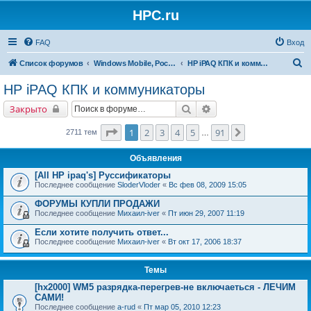
HPC.ru
FAQ
Вход
П
Список форумов
Windows Mobile, Pocket PC, MS Smartphone
HP iPAQ КПК и коммуникаторы
о
HP iPAQ КПК и коммуникаторы
и
Поиск
Расширенный поиск
Закрыто
с
к
Страница
1
из
91
1
2
3
4
5
91
След.
2711 тем
…
Объявления
[All HP ipaq's] Руссификаторы
Последнее сообщение
SloderVloder
«
Вс фев 08, 2009 15:05
ФОРУМЫ КУПЛИ ПРОДАЖИ
Последнее сообщение
Михаил-iver
«
Пт июн 29, 2007 11:19
Если хотите получить ответ...
Последнее сообщение
Михаил-iver
«
Вт окт 17, 2006 18:37
Темы
[hx2000] WM5 разрядка-перегрев-не включаеться - ЛЕЧИМ
САМИ!
Последнее сообщение
a-rud
«
Пт мар 05, 2010 12:23