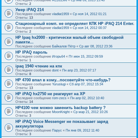
Последнее сообщение
RED2Live
«
Ср янв 09, 2013 13:40
Ответы:
2
Умер iPAQ 214
Последнее сообщение
vladlat1959
«
Ср ноя 14, 2012 01:21
Ответы:
13
Стационарный комп. не определяет КПК HP iPAQ 214 Enter.
Последнее сообщение
vladlat1959
«
Ср ноя 14, 2012 00:37
Ответы:
2
HP Ipaq hx2000 - критически малый объем свободной
памяти...
Последнее сообщение
Байкалов Пётр
«
Ср авг 08, 2012 23:36
HP IPAQ пароль
Последнее сообщение
Игорь64
«
Пт июн 15, 2012 09:59
Ответы:
1
ipaq 1940 чтение на кпк
Последнее сообщение
dont
«
Пн апр 23, 2012 07:17
Ответы:
8
HP 4700 впал в кому...посоветуйте что-нибудь?
Последнее сообщение
Yuruslugi
«
Сб апр 07, 2012 15:34
Ответы:
13
HP iPAQ hx2750 не реагирует на ХР
Последнее сообщение
rom-zecs
«
Пн апр 02, 2012 10:40
Ответы:
14
HP4100 чем можно заменить backup battery ?
Последнее сообщение
MoonKnight
«
Ср мар 21, 2012 10:26
Ответы:
3
HP iPAQ Voice Messenger не показывает заряд
аккумулятора
Последнее сообщение
Парус
«
Пн янв 09, 2012 11:40
Ответы:
3