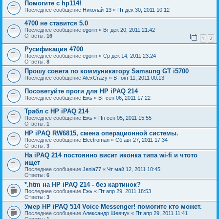
Помогите с hp114!
Последнее сообщение
Николай-13
«
Пт дек 30, 2011 10:12
4700 не ставится 5.0
Последнее сообщение
egorin
«
Вт дек 20, 2011 21:42
Ответы:
16
1
2
Русификация 4700
Последнее сообщение
egorin
«
Ср дек 14, 2011 23:24
Ответы:
8
Прошу совета по коммуникатору Samsung GT i5700
Последнее сообщение
AlexCrazy
«
Вт окт 11, 2011 00:13
Посоветуйте проги для НР iPAQ 214
Последнее сообщение
Ежь
«
Вт сен 06, 2011 17:22
Трабл с HP iPAQ 214
Последнее сообщение
Ежь
«
Пн сен 05, 2011 15:55
Ответы:
1
HP iPAQ RW6815, смена операционной системы.
Последнее сообщение
Electroman
«
Сб авг 27, 2011 17:34
Ответы:
3
На iPAQ 214 постоянно висит иконка типа wi-fi и чтото
ищет
Последнее сообщение
Jenia77
«
Чт май 12, 2011 10:45
Ответы:
6
*.htm на HP iPAQ 214 - без картинок?
Последнее сообщение
Ежь
«
Пт апр 29, 2011 18:53
Ответы:
3
Умер HP iPAQ 514 Voice Messenger! помогите кто может.
Последнее сообщение
Александр Шевчук
«
Пт апр 29, 2011 11:41
Ответы:
1