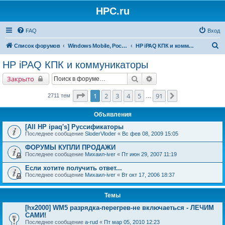
HPC.ru
FAQ
Вход
П
Список форумов
Windows Mobile, Pocket PC, MS Smartphone
HP iPAQ КПК и коммуникаторы
о
HP iPAQ КПК и коммуникаторы
и
Поиск
Расширенный поиск
Закрыто
с
к
Страница
1
из
91
1
2
3
4
5
91
След.
2711 тем
…
Объявления
[All HP ipaq's] Руссификаторы
Последнее сообщение
SloderVloder
«
Вс фев 08, 2009 15:05
ФОРУМЫ КУПЛИ ПРОДАЖИ
Последнее сообщение
Михаил-iver
«
Пт июн 29, 2007 11:19
Если хотите получить ответ...
Последнее сообщение
Михаил-iver
«
Вт окт 17, 2006 18:37
Темы
[hx2000] WM5 разрядка-перегрев-не включаеться - ЛЕЧИМ
САМИ!
Последнее сообщение
a-rud
«
Пт мар 05, 2010 12:23