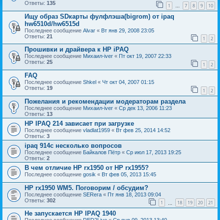
Ответы:
135
1
7
8
9
10
…
Ищу образ SDкарты фулфлэша(bigrom) от ipaq
hw6510d/hw6515d
Последнее сообщение
Alvar
«
Вт янв 29, 2008 23:05
Ответы:
21
1
2
Прошивки и драйвера к НР iPAQ
Последнее сообщение
Михаил-iver
«
Пт окт 19, 2007 22:33
Ответы:
25
1
2
FAQ
Последнее сообщение
Shkel
«
Чт окт 04, 2007 01:15
Ответы:
19
1
2
Пожелания и рекомендации модераторам раздела
Последнее сообщение
Михаил-iver
«
Ср дек 13, 2006 11:23
Ответы:
13
HP IPAQ 214 зависает при загрузке
Последнее сообщение
vladlat1959
«
Вт фев 25, 2014 14:52
Ответы:
3
ipaq 914c несколько вопросов
Последнее сообщение
Байкалов Пётр
«
Ср июл 17, 2013 19:25
Ответы:
2
В чем отличие HP rx1950 от HP rx1955?
Последнее сообщение
gosik
«
Вт фев 05, 2013 15:45
HP rx1950 WM5. Поговорим / обсудим?
Последнее сообщение
SERега
«
Пт янв 18, 2013 09:04
Ответы:
302
1
18
19
20
21
…
Не запускается HP IPAQ 1940