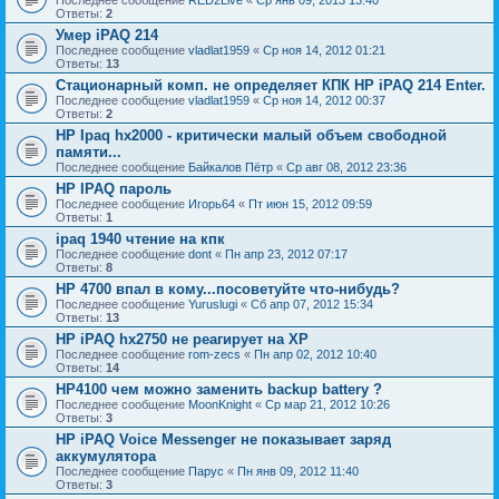
Последнее сообщение
RED2Live
«
Ср янв 09, 2013 13:40
Ответы:
2
Умер iPAQ 214
Последнее сообщение
vladlat1959
«
Ср ноя 14, 2012 01:21
Ответы:
13
Стационарный комп. не определяет КПК HP iPAQ 214 Enter.
Последнее сообщение
vladlat1959
«
Ср ноя 14, 2012 00:37
Ответы:
2
HP Ipaq hx2000 - критически малый объем свободной
памяти...
Последнее сообщение
Байкалов Пётр
«
Ср авг 08, 2012 23:36
HP IPAQ пароль
Последнее сообщение
Игорь64
«
Пт июн 15, 2012 09:59
Ответы:
1
ipaq 1940 чтение на кпк
Последнее сообщение
dont
«
Пн апр 23, 2012 07:17
Ответы:
8
HP 4700 впал в кому...посоветуйте что-нибудь?
Последнее сообщение
Yuruslugi
«
Сб апр 07, 2012 15:34
Ответы:
13
HP iPAQ hx2750 не реагирует на ХР
Последнее сообщение
rom-zecs
«
Пн апр 02, 2012 10:40
Ответы:
14
HP4100 чем можно заменить backup battery ?
Последнее сообщение
MoonKnight
«
Ср мар 21, 2012 10:26
Ответы:
3
HP iPAQ Voice Messenger не показывает заряд
аккумулятора
Последнее сообщение
Парус
«
Пн янв 09, 2012 11:40
Ответы:
3