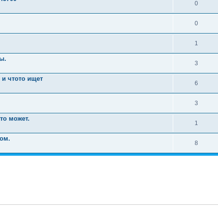
0
0
1
ы.
3
i и чтото ищет
6
3
то может.
1
ом.
8