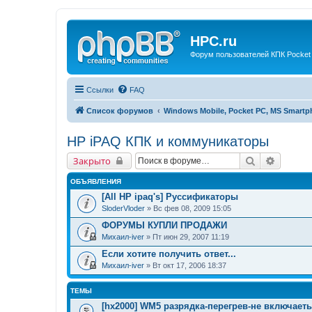
HPC.ru
Форум пользователей КПК Pocket
Ссылки
FAQ
Список форумов
Windows Mobile, Pocket PC, MS Smart
HP iPAQ КПК и коммуникаторы
Поиск
Расшир
Закрыто
ОБЪЯВЛЕНИЯ
[All HP ipaq's] Руссификаторы
SloderVloder
» Вс фев 08, 2009 15:05
ФОРУМЫ КУПЛИ ПРОДАЖИ
Михаил-iver
» Пт июн 29, 2007 11:19
Если хотите получить ответ...
Михаил-iver
» Вт окт 17, 2006 18:37
ТЕМЫ
[hx2000] WM5 разрядка-перегрев-не включает