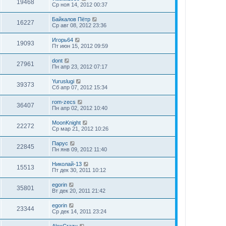
19468
Ср ноя 14, 2012 00:37
Байкалов Пётр
16227
Ср авг 08, 2012 23:36
Игорь64
19093
Пт июн 15, 2012 09:59
dont
27961
Пн апр 23, 2012 07:17
Yuruslugi
39373
Сб апр 07, 2012 15:34
rom-zecs
36407
Пн апр 02, 2012 10:40
MoonKnight
22272
Ср мар 21, 2012 10:26
Парус
22845
Пн янв 09, 2012 11:40
Николай-13
15513
Пт дек 30, 2011 10:12
egorin
35801
Вт дек 20, 2011 21:42
egorin
23344
Ср дек 14, 2011 23:24
AlexCrazy