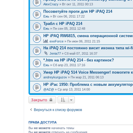
AlexCrazy
» Вт окт 11, 2011 00:13
Посоветуйте проги для НР iPAQ 214
Ежь
» Вт сен 06, 2011 17:22
Трабл с HP iPAQ 214
Ежь
» Пн сен 05, 2011 12:48
HP iPAQ RW6815, смена операционной систем
exeForce
» Пн июн 06, 2011 21:15
На iPAQ 214 постоянно висит иконка типа wi-f
Jenia77
» Сб май 07, 2011 16:37
*.htm на HP iPAQ 214 - без картинок?
Ежь
» Сб апр 23, 2011 17:16
Умер HP iPAQ 514 Voice Messenger! помогите к
andreykurguzov
» Пн мар 21, 2011 06:13
HP iPac 1950: Проблема с новым аккумулятор
@AZ@
» Ср апр 13, 2011 14:00
Закрыто
Вернуться к списку форумов
ПРАВА ДОСТУПА
Вы
не можете
начинать темы
Вы
не можете
отвечать на сообщения