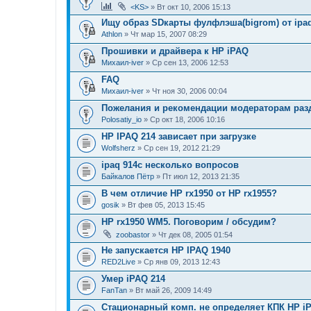
<KS>
» Вт окт 10, 2006 15:13
Ищу образ SDкарты фулфлэша(bigrom) от ipa
Athlon
» Чт мар 15, 2007 08:29
Прошивки и драйвера к НР iPAQ
Михаил-iver
» Ср сен 13, 2006 12:53
FAQ
Михаил-iver
» Чт ноя 30, 2006 00:04
Пожелания и рекомендации модераторам раз
Polosatiy_io
» Ср окт 18, 2006 10:16
HP IPAQ 214 зависает при загрузке
Wolfsherz
» Ср сен 19, 2012 21:29
ipaq 914c несколько вопросов
Байкалов Пётр
» Пт июл 12, 2013 21:35
В чем отличие HP rx1950 от HP rx1955?
gosik
» Вт фев 05, 2013 15:45
HP rx1950 WM5. Поговорим / обсудим?
zoobastor
» Чт дек 08, 2005 01:54
Не запускается HP IPAQ 1940
RED2Live
» Ср янв 09, 2013 12:43
Умер iPAQ 214
FanTan
» Вт май 26, 2009 14:49
Стационарный комп. не определяет КПК HP iPA