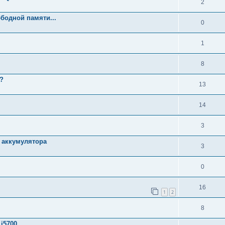
2
бодной памяти...
0
1
8
ь?
13
14
3
д аккумулятора
3
0
16
1
2
8
i5700