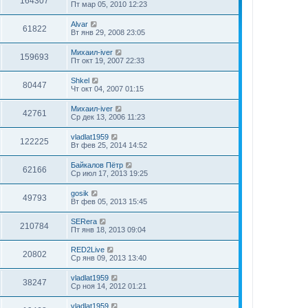
164307
Пт мар 05, 2010 12:23
Alvar
61822
Вт янв 29, 2008 23:05
Михаил-iver
159693
Пт окт 19, 2007 22:33
Shkel
80447
Чт окт 04, 2007 01:15
Михаил-iver
42761
Ср дек 13, 2006 11:23
vladlat1959
122225
Вт фев 25, 2014 14:52
Байкалов Пётр
62166
Ср июл 17, 2013 19:25
gosik
49793
Вт фев 05, 2013 15:45
SERега
210784
Пт янв 18, 2013 09:04
RED2Live
20802
Ср янв 09, 2013 13:40
vladlat1959
38247
Ср ноя 14, 2012 01:21
vladlat1959