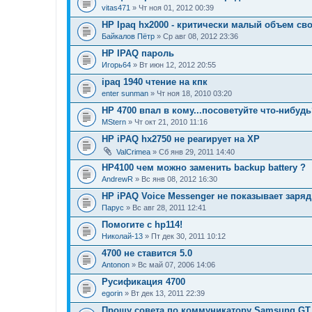
vitas471
» Чт ноя 01, 2012 00:39
HP Ipaq hx2000 - критически малый объем сво
Байкалов Пётр
» Ср авг 08, 2012 23:36
HP IPAQ пароль
Игорь64
» Вт июн 12, 2012 20:55
ipaq 1940 чтение на кпк
enter sunman
» Чт ноя 18, 2010 03:20
HP 4700 впал в кому...посоветуйте что-нибуд
MStern
» Чт окт 21, 2010 11:16
HP iPAQ hx2750 не реагирует на ХР
ValCrimea
» Сб янв 29, 2011 14:40
HP4100 чем можно заменить backup battery ?
AndrewR
» Вс янв 08, 2012 16:30
HP iPAQ Voice Messenger не показывает заря
Парус
» Вс авг 28, 2011 12:41
Помогите с hp114!
Николай-13
» Пт дек 30, 2011 10:12
4700 не ставится 5.0
Antonon
» Вс май 07, 2006 14:06
Русификация 4700
egorin
» Вт дек 13, 2011 22:39
Прошу совета по коммуникатору Samsung GT 