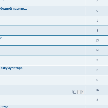
2
бодной памяти...
0
1
8
ь?
13
14
3
д аккумулятора
3
0
16
1
2
8
i5700