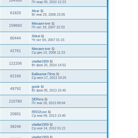
164306
Пт мар 05, 2010 12:23
Alvar
61820
Вт янв 29, 2008 23:05
Михаил-iver
159693
Пт окт 19, 2007 22:33
Shkel
80444
Чт окт 04, 2007 01:15
Михаил-iver
42761
Ср дек 13, 2006 11:23
vladlat1959
122206
Вт фев 25, 2014 14:52
Байкалов Пётр
62166
Ср июл 17, 2013 19:25
gosik
49792
Вт фев 05, 2013 15:45
SERега
210780
Пт янв 18, 2013 09:04
RED2Live
20801
Ср янв 09, 2013 13:40
vladlat1959
38246
Ср ноя 14, 2012 01:21
vladlat1959