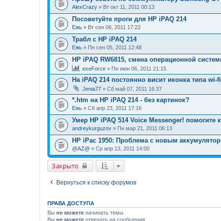
AlexCrazy
» Вт окт 11, 2011 00:13
Посоветуйте проги для НР iPAQ 214
Ежь
» Вт сен 06, 2011 17:22
Трабл с HP iPAQ 214
Ежь
» Пн сен 05, 2011 12:48
HP iPAQ RW6815, смена операционной систем
exeForce
» Пн июн 06, 2011 21:15
На iPAQ 214 постоянно висит иконка типа wi-f
Jenia77
» Сб май 07, 2011 16:37
*.htm на HP iPAQ 214 - без картинок?
Ежь
» Сб апр 23, 2011 17:16
Умер HP iPAQ 514 Voice Messenger! помогите к
andreykurguzov
» Пн мар 21, 2011 06:13
HP iPac 1950: Проблема с новым аккумулятор
@AZ@
» Ср апр 13, 2011 14:00
Закрыто
Вернуться к списку форумов
ПРАВА ДОСТУПА
Вы
не можете
начинать темы
Вы
не можете
отвечать на сообщения