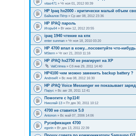
vitas471
» Чт ноя 01, 2012 00:39
HP Ipaq hx2000 - критически малый объем сво
Байкалов Пётр
» Ср авг 08, 2012 23:36
HP IPAQ пароль
Игорь64
» Вт июн 12, 2012 20:55
ipaq 1940 чтение на кпк
enter sunman
» Чт ноя 18, 2010 03:20
HP 4700 впал в кому...посоветуйте что-нибуд
MStern
» Чт окт 21, 2010 11:16
HP iPAQ hx2750 не реагирует на ХР
ValCrimea
» Сб янв 29, 2011 14:40
HP4100 чем можно заменить backup battery ?
AndrewR
» Вс янв 08, 2012 16:30
HP iPAQ Voice Messenger не показывает заря
Парус
» Вс авг 28, 2011 12:41
Помогите с hp114!
Николай-13
» Пт дек 30, 2011 10:12
4700 не ставится 5.0
Antonon
» Вс май 07, 2006 14:06
Русификация 4700
egorin
» Вт дек 13, 2011 22:39
Прошу совета по коммуникатору Samsung GT 