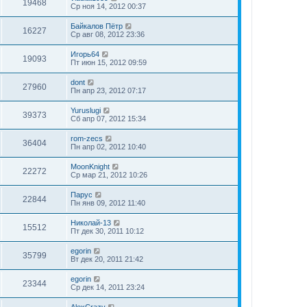
19468
Ср ноя 14, 2012 00:37
Байкалов Пётр
16227
Ср авг 08, 2012 23:36
Игорь64
19093
Пт июн 15, 2012 09:59
dont
27960
Пн апр 23, 2012 07:17
Yuruslugi
39373
Сб апр 07, 2012 15:34
rom-zecs
36404
Пн апр 02, 2012 10:40
MoonKnight
22272
Ср мар 21, 2012 10:26
Парус
22844
Пн янв 09, 2012 11:40
Николай-13
15512
Пт дек 30, 2011 10:12
egorin
35799
Вт дек 20, 2011 21:42
egorin
23344
Ср дек 14, 2011 23:24
AlexCrazy