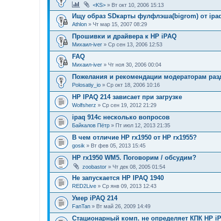
<KS>
» Вт окт 10, 2006 15:13
Ищу образ SDкарты фулфлэша(bigrom) от ipa
Athlon
» Чт мар 15, 2007 08:29
Прошивки и драйвера к НР iPAQ
Михаил-iver
» Ср сен 13, 2006 12:53
FAQ
Михаил-iver
» Чт ноя 30, 2006 00:04
Пожелания и рекомендации модераторам раз
Polosatiy_io
» Ср окт 18, 2006 10:16
HP IPAQ 214 зависает при загрузке
Wolfsherz
» Ср сен 19, 2012 21:29
ipaq 914c несколько вопросов
Байкалов Пётр
» Пт июл 12, 2013 21:35
В чем отличие HP rx1950 от HP rx1955?
gosik
» Вт фев 05, 2013 15:45
HP rx1950 WM5. Поговорим / обсудим?
zoobastor
» Чт дек 08, 2005 01:54
Не запускается HP IPAQ 1940
RED2Live
» Ср янв 09, 2013 12:43
Умер iPAQ 214
FanTan
» Вт май 26, 2009 14:49
Стационарный комп. не определяет КПК HP iPA