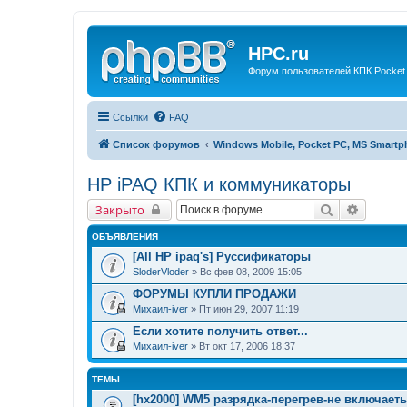
HPC.ru
Форум пользователей КПК Pocket
Ссылки
FAQ
Список форумов
Windows Mobile, Pocket PC, MS Smart
HP iPAQ КПК и коммуникаторы
Поиск
Расшир
Закрыто
ОБЪЯВЛЕНИЯ
[All HP ipaq's] Руссификаторы
SloderVloder
» Вс фев 08, 2009 15:05
ФОРУМЫ КУПЛИ ПРОДАЖИ
Михаил-iver
» Пт июн 29, 2007 11:19
Если хотите получить ответ...
Михаил-iver
» Вт окт 17, 2006 18:37
ТЕМЫ
[hx2000] WM5 разрядка-перегрев-не включает