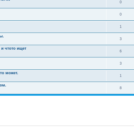
0
0
1
ы.
3
i и чтото ищет
6
3
то может.
1
ом.
8