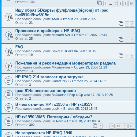
Ответы:
135
1
7
8
9
10
…
Ищу образ SDкарты фулфлэша(bigrom) от ipaq
hw6510d/hw6515d
Последнее сообщение
Alvar
«
Вт янв 29, 2008 23:05
Ответы:
21
1
2
Прошивки и драйвера к НР iPAQ
Последнее сообщение
Михаил-iver
«
Пт окт 19, 2007 22:33
Ответы:
25
1
2
FAQ
Последнее сообщение
Shkel
«
Чт окт 04, 2007 01:15
Ответы:
19
1
2
Пожелания и рекомендации модераторам раздела
Последнее сообщение
Михаил-iver
«
Ср дек 13, 2006 11:23
Ответы:
13
HP IPAQ 214 зависает при загрузке
Последнее сообщение
vladlat1959
«
Вт фев 25, 2014 14:52
Ответы:
3
ipaq 914c несколько вопросов
Последнее сообщение
Байкалов Пётр
«
Ср июл 17, 2013 19:25
Ответы:
2
В чем отличие HP rx1950 от HP rx1955?
Последнее сообщение
gosik
«
Вт фев 05, 2013 15:45
HP rx1950 WM5. Поговорим / обсудим?
Последнее сообщение
SERега
«
Пт янв 18, 2013 09:04
Ответы:
302
1
18
19
20
21
…
Не запускается HP IPAQ 1940