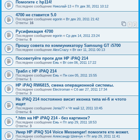
Помогите с hp114!
Последнее сообщение
Николай-13
«
Пт дек 30, 2011 10:12
4700 не ставится 5.0
Последнее сообщение
egorin
«
Вт дек 20, 2011 21:42
Ответы:
16
1
2
Русификация 4700
Последнее сообщение
egorin
«
Ср дек 14, 2011 23:24
Ответы:
8
Прошу совета по коммуникатору Samsung GT i5700
Последнее сообщение
AlexCrazy
«
Вт окт 11, 2011 00:13
Посоветуйте проги для НР iPAQ 214
Последнее сообщение
Ежь
«
Вт сен 06, 2011 17:22
Трабл с HP iPAQ 214
Последнее сообщение
Ежь
«
Пн сен 05, 2011 15:55
Ответы:
1
HP iPAQ RW6815, смена операционной системы.
Последнее сообщение
Electroman
«
Сб авг 27, 2011 17:34
Ответы:
3
На iPAQ 214 постоянно висит иконка типа wi-fi и чтото
ищет
Последнее сообщение
Jenia77
«
Чт май 12, 2011 10:45
Ответы:
6
*.htm на HP iPAQ 214 - без картинок?
Последнее сообщение
Ежь
«
Пт апр 29, 2011 18:53
Ответы:
3
Умер HP iPAQ 514 Voice Messenger! помогите кто может.
Последнее сообщение
Александр Шевчук
«
Пт апр 29, 2011 11:41
Ответы:
1