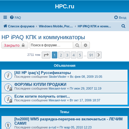
HPC.ru
FAQ
Вход
П
Список форумов
Windows Mobile, Pocket PC, MS Smartphone
HP iPAQ КПК и коммуникаторы
о
HP iPAQ КПК и коммуникаторы
и
Поиск
Расширенный поиск
Закрыто
с
к
Страница
1
из
91
1
2
3
4
5
91
След.
2711 тем
…
Объявления
[All HP ipaq's] Руссификаторы
Последнее сообщение
SloderVloder
«
Вс фев 08, 2009 15:05
ФОРУМЫ КУПЛИ ПРОДАЖИ
Последнее сообщение
Михаил-iver
«
Пт июн 29, 2007 11:19
Если хотите получить ответ...
Последнее сообщение
Михаил-iver
«
Вт окт 17, 2006 18:37
Темы
[hx2000] WM5 разрядка-перегрев-не включаеться - ЛЕЧИМ
САМИ!
Последнее сообщение
a-rud
«
Пт мар 05, 2010 12:23