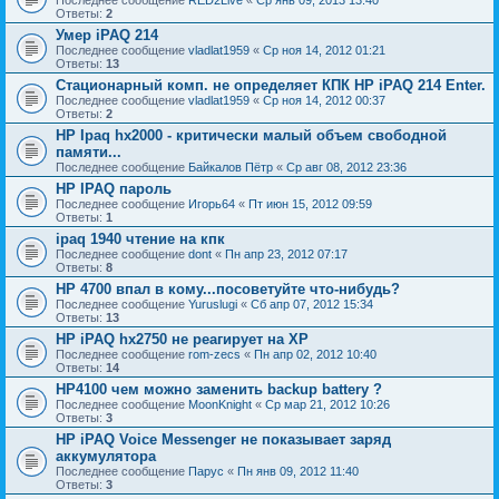
Последнее сообщение
RED2Live
«
Ср янв 09, 2013 13:40
Ответы:
2
Умер iPAQ 214
Последнее сообщение
vladlat1959
«
Ср ноя 14, 2012 01:21
Ответы:
13
Стационарный комп. не определяет КПК HP iPAQ 214 Enter.
Последнее сообщение
vladlat1959
«
Ср ноя 14, 2012 00:37
Ответы:
2
HP Ipaq hx2000 - критически малый объем свободной
памяти...
Последнее сообщение
Байкалов Пётр
«
Ср авг 08, 2012 23:36
HP IPAQ пароль
Последнее сообщение
Игорь64
«
Пт июн 15, 2012 09:59
Ответы:
1
ipaq 1940 чтение на кпк
Последнее сообщение
dont
«
Пн апр 23, 2012 07:17
Ответы:
8
HP 4700 впал в кому...посоветуйте что-нибудь?
Последнее сообщение
Yuruslugi
«
Сб апр 07, 2012 15:34
Ответы:
13
HP iPAQ hx2750 не реагирует на ХР
Последнее сообщение
rom-zecs
«
Пн апр 02, 2012 10:40
Ответы:
14
HP4100 чем можно заменить backup battery ?
Последнее сообщение
MoonKnight
«
Ср мар 21, 2012 10:26
Ответы:
3
HP iPAQ Voice Messenger не показывает заряд
аккумулятора
Последнее сообщение
Парус
«
Пн янв 09, 2012 11:40
Ответы:
3