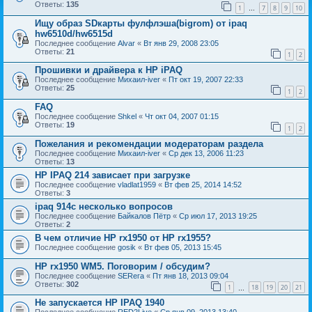
Ответы:
135
1
7
8
9
10
…
Ищу образ SDкарты фулфлэша(bigrom) от ipaq
hw6510d/hw6515d
Последнее сообщение
Alvar
«
Вт янв 29, 2008 23:05
Ответы:
21
1
2
Прошивки и драйвера к НР iPAQ
Последнее сообщение
Михаил-iver
«
Пт окт 19, 2007 22:33
Ответы:
25
1
2
FAQ
Последнее сообщение
Shkel
«
Чт окт 04, 2007 01:15
Ответы:
19
1
2
Пожелания и рекомендации модераторам раздела
Последнее сообщение
Михаил-iver
«
Ср дек 13, 2006 11:23
Ответы:
13
HP IPAQ 214 зависает при загрузке
Последнее сообщение
vladlat1959
«
Вт фев 25, 2014 14:52
Ответы:
3
ipaq 914c несколько вопросов
Последнее сообщение
Байкалов Пётр
«
Ср июл 17, 2013 19:25
Ответы:
2
В чем отличие HP rx1950 от HP rx1955?
Последнее сообщение
gosik
«
Вт фев 05, 2013 15:45
HP rx1950 WM5. Поговорим / обсудим?
Последнее сообщение
SERега
«
Пт янв 18, 2013 09:04
Ответы:
302
1
18
19
20
21
…
Не запускается HP IPAQ 1940