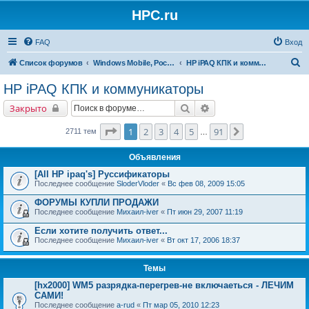
HPC.ru
FAQ
Вход
П
Список форумов
Windows Mobile, Pocket PC, MS Smartphone
HP iPAQ КПК и коммуникаторы
о
HP iPAQ КПК и коммуникаторы
и
Поиск
Расширенный поиск
Закрыто
с
к
Страница
1
из
91
1
2
3
4
5
91
След.
2711 тем
…
Объявления
[All HP ipaq's] Руссификаторы
Последнее сообщение
SloderVloder
«
Вс фев 08, 2009 15:05
ФОРУМЫ КУПЛИ ПРОДАЖИ
Последнее сообщение
Михаил-iver
«
Пт июн 29, 2007 11:19
Если хотите получить ответ...
Последнее сообщение
Михаил-iver
«
Вт окт 17, 2006 18:37
Темы
[hx2000] WM5 разрядка-перегрев-не включаеться - ЛЕЧИМ
САМИ!
Последнее сообщение
a-rud
«
Пт мар 05, 2010 12:23