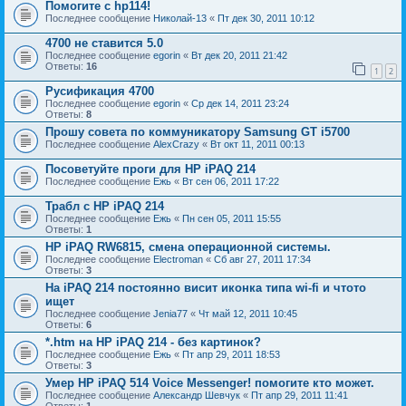
Помогите с hp114!
Последнее сообщение
Николай-13
«
Пт дек 30, 2011 10:12
4700 не ставится 5.0
Последнее сообщение
egorin
«
Вт дек 20, 2011 21:42
Ответы:
16
1
2
Русификация 4700
Последнее сообщение
egorin
«
Ср дек 14, 2011 23:24
Ответы:
8
Прошу совета по коммуникатору Samsung GT i5700
Последнее сообщение
AlexCrazy
«
Вт окт 11, 2011 00:13
Посоветуйте проги для НР iPAQ 214
Последнее сообщение
Ежь
«
Вт сен 06, 2011 17:22
Трабл с HP iPAQ 214
Последнее сообщение
Ежь
«
Пн сен 05, 2011 15:55
Ответы:
1
HP iPAQ RW6815, смена операционной системы.
Последнее сообщение
Electroman
«
Сб авг 27, 2011 17:34
Ответы:
3
На iPAQ 214 постоянно висит иконка типа wi-fi и чтото
ищет
Последнее сообщение
Jenia77
«
Чт май 12, 2011 10:45
Ответы:
6
*.htm на HP iPAQ 214 - без картинок?
Последнее сообщение
Ежь
«
Пт апр 29, 2011 18:53
Ответы:
3
Умер HP iPAQ 514 Voice Messenger! помогите кто может.
Последнее сообщение
Александр Шевчук
«
Пт апр 29, 2011 11:41
Ответы:
1