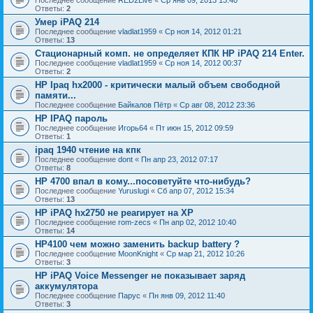
Последнее сообщение
RED2Live
«
Ср янв 09, 2013 13:40
Ответы:
2
Умер iPAQ 214
Последнее сообщение
vladlat1959
«
Ср ноя 14, 2012 01:21
Ответы:
13
Стационарный комп. не определяет КПК HP iPAQ 214 Enter.
Последнее сообщение
vladlat1959
«
Ср ноя 14, 2012 00:37
Ответы:
2
HP Ipaq hx2000 - критически малый объем свободной
памяти...
Последнее сообщение
Байкалов Пётр
«
Ср авг 08, 2012 23:36
HP IPAQ пароль
Последнее сообщение
Игорь64
«
Пт июн 15, 2012 09:59
Ответы:
1
ipaq 1940 чтение на кпк
Последнее сообщение
dont
«
Пн апр 23, 2012 07:17
Ответы:
8
HP 4700 впал в кому...посоветуйте что-нибудь?
Последнее сообщение
Yuruslugi
«
Сб апр 07, 2012 15:34
Ответы:
13
HP iPAQ hx2750 не реагирует на ХР
Последнее сообщение
rom-zecs
«
Пн апр 02, 2012 10:40
Ответы:
14
HP4100 чем можно заменить backup battery ?
Последнее сообщение
MoonKnight
«
Ср мар 21, 2012 10:26
Ответы:
3
HP iPAQ Voice Messenger не показывает заряд
аккумулятора
Последнее сообщение
Парус
«
Пн янв 09, 2012 11:40
Ответы:
3