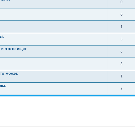
0
0
1
ы.
3
i и чтото ищет
6
3
то может.
1
ом.
8