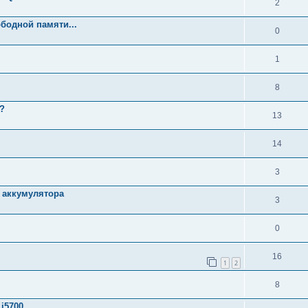
2
бодной памяти...
0
1
8
ь?
13
14
3
д аккумулятора
3
0
16
1
2
8
i5700