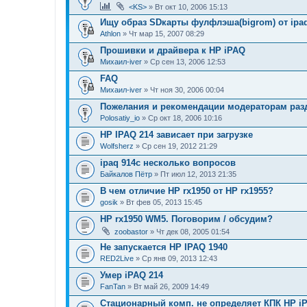
<KS>
» Вт окт 10, 2006 15:13
Ищу образ SDкарты фулфлэша(bigrom) от ipa
Athlon
» Чт мар 15, 2007 08:29
Прошивки и драйвера к НР iPAQ
Михаил-iver
» Ср сен 13, 2006 12:53
FAQ
Михаил-iver
» Чт ноя 30, 2006 00:04
Пожелания и рекомендации модераторам раз
Polosatiy_io
» Ср окт 18, 2006 10:16
HP IPAQ 214 зависает при загрузке
Wolfsherz
» Ср сен 19, 2012 21:29
ipaq 914c несколько вопросов
Байкалов Пётр
» Пт июл 12, 2013 21:35
В чем отличие HP rx1950 от HP rx1955?
gosik
» Вт фев 05, 2013 15:45
HP rx1950 WM5. Поговорим / обсудим?
zoobastor
» Чт дек 08, 2005 01:54
Не запускается HP IPAQ 1940
RED2Live
» Ср янв 09, 2013 12:43
Умер iPAQ 214
FanTan
» Вт май 26, 2009 14:49
Стационарный комп. не определяет КПК HP iPA