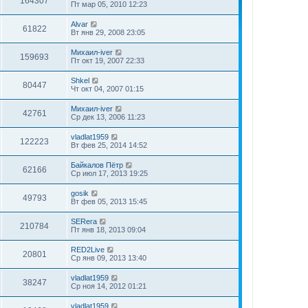
164307
Пт мар 05, 2010 12:23
Alvar
61822
Вт янв 29, 2008 23:05
Михаил-iver
159693
Пт окт 19, 2007 22:33
Shkel
80447
Чт окт 04, 2007 01:15
Михаил-iver
42761
Ср дек 13, 2006 11:23
vladlat1959
122223
Вт фев 25, 2014 14:52
Байкалов Пётр
62166
Ср июл 17, 2013 19:25
gosik
49793
Вт фев 05, 2013 15:45
SERега
210784
Пт янв 18, 2013 09:04
RED2Live
20801
Ср янв 09, 2013 13:40
vladlat1959
38247
Ср ноя 14, 2012 01:21
vladlat1959