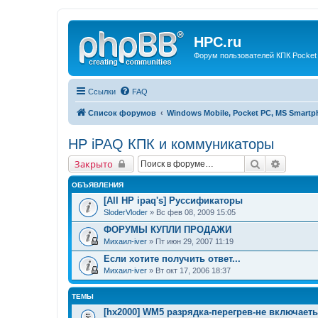
HPC.ru
Форум пользователей КПК Pocket
Ссылки
FAQ
Список форумов
Windows Mobile, Pocket PC, MS Smart
HP iPAQ КПК и коммуникаторы
Поиск
Расшир
Закрыто
ОБЪЯВЛЕНИЯ
[All HP ipaq's] Руссификаторы
SloderVloder
» Вс фев 08, 2009 15:05
ФОРУМЫ КУПЛИ ПРОДАЖИ
Михаил-iver
» Пт июн 29, 2007 11:19
Если хотите получить ответ...
Михаил-iver
» Вт окт 17, 2006 18:37
ТЕМЫ
[hx2000] WM5 разрядка-перегрев-не включает