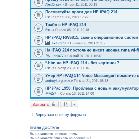
AlexCrazy
» Вт окт 11, 2011 00:13
Посоветуйте проги для НР iPAQ 214
Ежь
» Вт сен 06, 2011 17:22
Трабл с HP iPAQ 214
Ежь
» Пн сен 05, 2011 12:48
HP iPAQ RW6815, смена операционной систем
exeForce
» Пн июн 06, 2011 21:15
На iPAQ 214 постоянно висит иконка типа wi-f
Jenia77
» Сб май 07, 2011 16:37
*.htm на HP iPAQ 214 - без картинок?
Ежь
» Сб апр 23, 2011 17:16
Умер HP iPAQ 514 Voice Messenger! помогите к
andreykurguzov
» Пн мар 21, 2011 06:13
HP iPac 1950: Проблема с новым аккумулятор
@AZ@
» Ср апр 13, 2011 14:00
Закрыто
Вернуться к списку форумов
ПРАВА ДОСТУПА
Вы
не можете
начинать темы
Вы
не можете
отвечать на сообщения