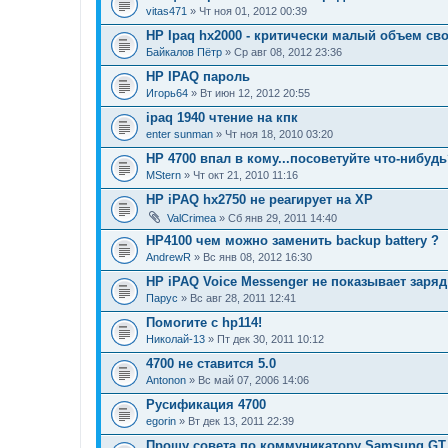
vitas471
» Чт ноя 01, 2012 00:39
HP Ipaq hx2000 - критически малый объем сво
Байкалов Пётр
» Ср авг 08, 2012 23:36
HP IPAQ пароль
Игорь64
» Вт июн 12, 2012 20:55
ipaq 1940 чтение на кпк
enter sunman
» Чт ноя 18, 2010 03:20
HP 4700 впал в кому...посоветуйте что-нибуд
MStern
» Чт окт 21, 2010 11:16
HP iPAQ hx2750 не реагирует на ХР
ValCrimea
» Сб янв 29, 2011 14:40
HP4100 чем можно заменить backup battery ?
AndrewR
» Вс янв 08, 2012 16:30
HP iPAQ Voice Messenger не показывает заря
Парус
» Вс авг 28, 2011 12:41
Помогите с hp114!
Николай-13
» Пт дек 30, 2011 10:12
4700 не ставится 5.0
Antonon
» Вс май 07, 2006 14:06
Русификация 4700
egorin
» Вт дек 13, 2011 22:39
Прошу совета по коммуникатору Samsung GT 