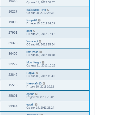
19468
Ср ноя 14, 2012 00:37
Байкалов Пётр
16227
Ср авг 08, 2012 23:36
Игорь64
19093
Пт июн 15, 2012 09:59
dont
27961
Пн апр 23, 2012 07:17
Yuruslugi
39373
Сб апр 07, 2012 15:34
rom-zecs
36406
Пн апр 02, 2012 10:40
MoonKnight
22272
Ср мар 21, 2012 10:26
Парус
22845
Пн янв 09, 2012 11:40
Николай-13
15513
Пт дек 30, 2011 10:12
egorin
35801
Вт дек 20, 2011 21:42
egorin
23344
Ср дек 14, 2011 23:24
AlexCrazy