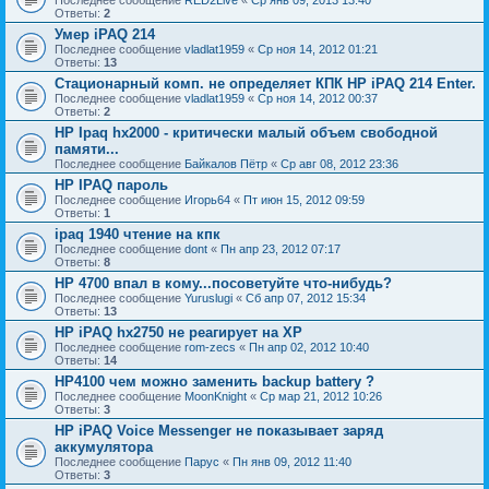
Последнее сообщение
RED2Live
«
Ср янв 09, 2013 13:40
Ответы:
2
Умер iPAQ 214
Последнее сообщение
vladlat1959
«
Ср ноя 14, 2012 01:21
Ответы:
13
Стационарный комп. не определяет КПК HP iPAQ 214 Enter.
Последнее сообщение
vladlat1959
«
Ср ноя 14, 2012 00:37
Ответы:
2
HP Ipaq hx2000 - критически малый объем свободной
памяти...
Последнее сообщение
Байкалов Пётр
«
Ср авг 08, 2012 23:36
HP IPAQ пароль
Последнее сообщение
Игорь64
«
Пт июн 15, 2012 09:59
Ответы:
1
ipaq 1940 чтение на кпк
Последнее сообщение
dont
«
Пн апр 23, 2012 07:17
Ответы:
8
HP 4700 впал в кому...посоветуйте что-нибудь?
Последнее сообщение
Yuruslugi
«
Сб апр 07, 2012 15:34
Ответы:
13
HP iPAQ hx2750 не реагирует на ХР
Последнее сообщение
rom-zecs
«
Пн апр 02, 2012 10:40
Ответы:
14
HP4100 чем можно заменить backup battery ?
Последнее сообщение
MoonKnight
«
Ср мар 21, 2012 10:26
Ответы:
3
HP iPAQ Voice Messenger не показывает заряд
аккумулятора
Последнее сообщение
Парус
«
Пн янв 09, 2012 11:40
Ответы:
3