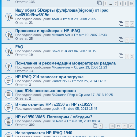
Ответы:
135
1
7
8
9
10
…
Ищу образ SDкарты фулфлэша(bigrom) от ipaq
hw6510d/hw6515d
Последнее сообщение
Alvar
«
Вт янв 29, 2008 23:05
Ответы:
21
1
2
Прошивки и драйвера к НР iPAQ
Последнее сообщение
Михаил-iver
«
Пт окт 19, 2007 22:33
Ответы:
25
1
2
FAQ
Последнее сообщение
Shkel
«
Чт окт 04, 2007 01:15
Ответы:
19
1
2
Пожелания и рекомендации модераторам раздела
Последнее сообщение
Михаил-iver
«
Ср дек 13, 2006 11:23
Ответы:
13
HP IPAQ 214 зависает при загрузке
Последнее сообщение
vladlat1959
«
Вт фев 25, 2014 14:52
Ответы:
3
ipaq 914c несколько вопросов
Последнее сообщение
Байкалов Пётр
«
Ср июл 17, 2013 19:25
Ответы:
2
В чем отличие HP rx1950 от HP rx1955?
Последнее сообщение
gosik
«
Вт фев 05, 2013 15:45
HP rx1950 WM5. Поговорим / обсудим?
Последнее сообщение
SERега
«
Пт янв 18, 2013 09:04
Ответы:
302
1
18
19
20
21
…
Не запускается HP IPAQ 1940