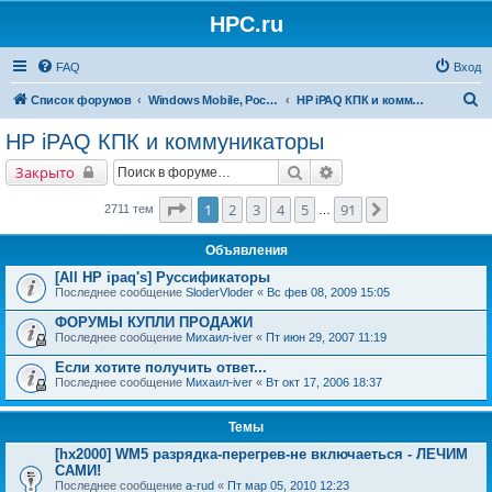
HPC.ru
FAQ
Вход
П
Список форумов
Windows Mobile, Pocket PC, MS Smartphone
HP iPAQ КПК и коммуникаторы
о
HP iPAQ КПК и коммуникаторы
и
Поиск
Расширенный поиск
Закрыто
с
к
Страница
1
из
91
1
2
3
4
5
91
След.
2711 тем
…
Объявления
[All HP ipaq's] Руссификаторы
Последнее сообщение
SloderVloder
«
Вс фев 08, 2009 15:05
ФОРУМЫ КУПЛИ ПРОДАЖИ
Последнее сообщение
Михаил-iver
«
Пт июн 29, 2007 11:19
Если хотите получить ответ...
Последнее сообщение
Михаил-iver
«
Вт окт 17, 2006 18:37
Темы
[hx2000] WM5 разрядка-перегрев-не включаеться - ЛЕЧИМ
САМИ!
Последнее сообщение
a-rud
«
Пт мар 05, 2010 12:23