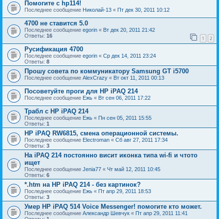
Помогите с hp114!
Последнее сообщение
Николай-13
«
Пт дек 30, 2011 10:12
4700 не ставится 5.0
Последнее сообщение
egorin
«
Вт дек 20, 2011 21:42
Ответы:
16
1
2
Русификация 4700
Последнее сообщение
egorin
«
Ср дек 14, 2011 23:24
Ответы:
8
Прошу совета по коммуникатору Samsung GT i5700
Последнее сообщение
AlexCrazy
«
Вт окт 11, 2011 00:13
Посоветуйте проги для НР iPAQ 214
Последнее сообщение
Ежь
«
Вт сен 06, 2011 17:22
Трабл с HP iPAQ 214
Последнее сообщение
Ежь
«
Пн сен 05, 2011 15:55
Ответы:
1
HP iPAQ RW6815, смена операционной системы.
Последнее сообщение
Electroman
«
Сб авг 27, 2011 17:34
Ответы:
3
На iPAQ 214 постоянно висит иконка типа wi-fi и чтото
ищет
Последнее сообщение
Jenia77
«
Чт май 12, 2011 10:45
Ответы:
6
*.htm на HP iPAQ 214 - без картинок?
Последнее сообщение
Ежь
«
Пт апр 29, 2011 18:53
Ответы:
3
Умер HP iPAQ 514 Voice Messenger! помогите кто может.
Последнее сообщение
Александр Шевчук
«
Пт апр 29, 2011 11:41
Ответы:
1