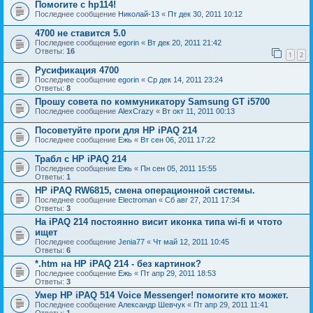
Помогите с hp114!
Последнее сообщение
Николай-13
«
Пт дек 30, 2011 10:12
4700 не ставится 5.0
Последнее сообщение
egorin
«
Вт дек 20, 2011 21:42
Ответы:
16
1
2
Русификация 4700
Последнее сообщение
egorin
«
Ср дек 14, 2011 23:24
Ответы:
8
Прошу совета по коммуникатору Samsung GT i5700
Последнее сообщение
AlexCrazy
«
Вт окт 11, 2011 00:13
Посоветуйте проги для НР iPAQ 214
Последнее сообщение
Ежь
«
Вт сен 06, 2011 17:22
Трабл с HP iPAQ 214
Последнее сообщение
Ежь
«
Пн сен 05, 2011 15:55
Ответы:
1
HP iPAQ RW6815, смена операционной системы.
Последнее сообщение
Electroman
«
Сб авг 27, 2011 17:34
Ответы:
3
На iPAQ 214 постоянно висит иконка типа wi-fi и чтото
ищет
Последнее сообщение
Jenia77
«
Чт май 12, 2011 10:45
Ответы:
6
*.htm на HP iPAQ 214 - без картинок?
Последнее сообщение
Ежь
«
Пт апр 29, 2011 18:53
Ответы:
3
Умер HP iPAQ 514 Voice Messenger! помогите кто может.
Последнее сообщение
Александр Шевчук
«
Пт апр 29, 2011 11:41
Ответы:
1