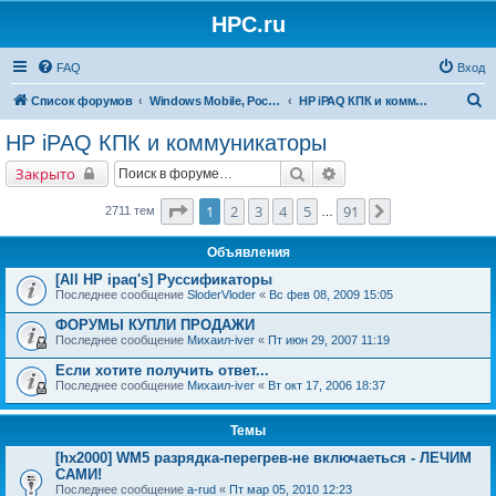
HPC.ru
FAQ
Вход
П
Список форумов
Windows Mobile, Pocket PC, MS Smartphone
HP iPAQ КПК и коммуникаторы
о
HP iPAQ КПК и коммуникаторы
и
Поиск
Расширенный поиск
Закрыто
с
к
Страница
1
из
91
1
2
3
4
5
91
След.
2711 тем
…
Объявления
[All HP ipaq's] Руссификаторы
Последнее сообщение
SloderVloder
«
Вс фев 08, 2009 15:05
ФОРУМЫ КУПЛИ ПРОДАЖИ
Последнее сообщение
Михаил-iver
«
Пт июн 29, 2007 11:19
Если хотите получить ответ...
Последнее сообщение
Михаил-iver
«
Вт окт 17, 2006 18:37
Темы
[hx2000] WM5 разрядка-перегрев-не включаеться - ЛЕЧИМ
САМИ!
Последнее сообщение
a-rud
«
Пт мар 05, 2010 12:23