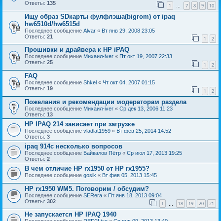
Ответы:
135
1
7
8
9
10
…
Ищу образ SDкарты фулфлэша(bigrom) от ipaq
hw6510d/hw6515d
Последнее сообщение
Alvar
«
Вт янв 29, 2008 23:05
Ответы:
21
1
2
Прошивки и драйвера к НР iPAQ
Последнее сообщение
Михаил-iver
«
Пт окт 19, 2007 22:33
Ответы:
25
1
2
FAQ
Последнее сообщение
Shkel
«
Чт окт 04, 2007 01:15
Ответы:
19
1
2
Пожелания и рекомендации модераторам раздела
Последнее сообщение
Михаил-iver
«
Ср дек 13, 2006 11:23
Ответы:
13
HP IPAQ 214 зависает при загрузке
Последнее сообщение
vladlat1959
«
Вт фев 25, 2014 14:52
Ответы:
3
ipaq 914c несколько вопросов
Последнее сообщение
Байкалов Пётр
«
Ср июл 17, 2013 19:25
Ответы:
2
В чем отличие HP rx1950 от HP rx1955?
Последнее сообщение
gosik
«
Вт фев 05, 2013 15:45
HP rx1950 WM5. Поговорим / обсудим?
Последнее сообщение
SERега
«
Пт янв 18, 2013 09:04
Ответы:
302
1
18
19
20
21
…
Не запускается HP IPAQ 1940