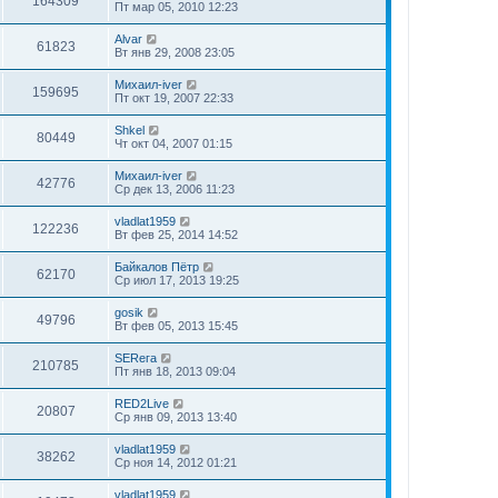
164309
Пт мар 05, 2010 12:23
Alvar
61823
Вт янв 29, 2008 23:05
Михаил-iver
159695
Пт окт 19, 2007 22:33
Shkel
80449
Чт окт 04, 2007 01:15
Михаил-iver
42776
Ср дек 13, 2006 11:23
vladlat1959
122236
Вт фев 25, 2014 14:52
Байкалов Пётр
62170
Ср июл 17, 2013 19:25
gosik
49796
Вт фев 05, 2013 15:45
SERега
210785
Пт янв 18, 2013 09:04
RED2Live
20807
Ср янв 09, 2013 13:40
vladlat1959
38262
Ср ноя 14, 2012 01:21
vladlat1959