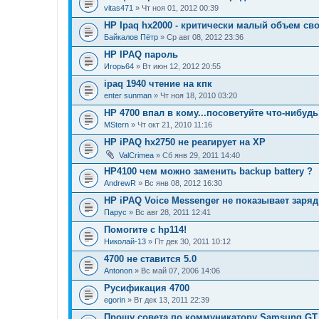
vitas471
» Чт ноя 01, 2012 00:39
HP Ipaq hx2000 - критически малый объем сво
Байкалов Пётр
» Ср авг 08, 2012 23:36
HP IPAQ пароль
Игорь64
» Вт июн 12, 2012 20:55
ipaq 1940 чтение на кпк
enter sunman
» Чт ноя 18, 2010 03:20
HP 4700 впал в кому...посоветуйте что-нибуд
MStern
» Чт окт 21, 2010 11:16
HP iPAQ hx2750 не реагирует на ХР
ValCrimea
» Сб янв 29, 2011 14:40
HP4100 чем можно заменить backup battery ?
AndrewR
» Вс янв 08, 2012 16:30
HP iPAQ Voice Messenger не показывает заря
Парус
» Вс авг 28, 2011 12:41
Помогите с hp114!
Николай-13
» Пт дек 30, 2011 10:12
4700 не ставится 5.0
Antonon
» Вс май 07, 2006 14:06
Русификация 4700
egorin
» Вт дек 13, 2011 22:39
Прошу совета по коммуникатору Samsung GT 