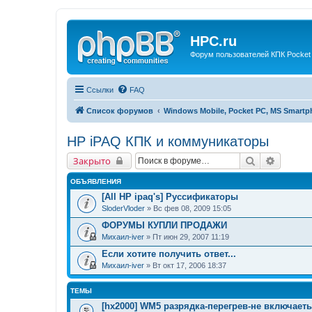
HPC.ru
Форум пользователей КПК Pocket
Ссылки
FAQ
Список форумов
Windows Mobile, Pocket PC, MS Smart
HP iPAQ КПК и коммуникаторы
Поиск
Расшир
Закрыто
ОБЪЯВЛЕНИЯ
[All HP ipaq's] Руссификаторы
SloderVloder
» Вс фев 08, 2009 15:05
ФОРУМЫ КУПЛИ ПРОДАЖИ
Михаил-iver
» Пт июн 29, 2007 11:19
Если хотите получить ответ...
Михаил-iver
» Вт окт 17, 2006 18:37
ТЕМЫ
[hx2000] WM5 разрядка-перегрев-не включает