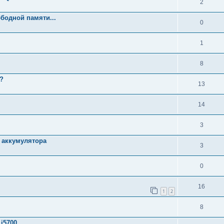
2
бодной памяти...
0
1
8
ь?
13
14
3
д аккумулятора
3
0
16
1
2
8
i5700