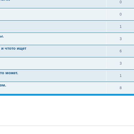
0
0
1
ы.
3
i и чтото ищет
6
3
то может.
1
ом.
8