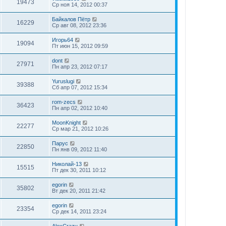
19473
Ср ноя 14, 2012 00:37
Байкалов Пётр
16229
Ср авг 08, 2012 23:36
Игорь64
19094
Пт июн 15, 2012 09:59
dont
27971
Пн апр 23, 2012 07:17
Yuruslugi
39388
Сб апр 07, 2012 15:34
rom-zecs
36423
Пн апр 02, 2012 10:40
MoonKnight
22277
Ср мар 21, 2012 10:26
Парус
22850
Пн янв 09, 2012 11:40
Николай-13
15515
Пт дек 30, 2011 10:12
egorin
35802
Вт дек 20, 2011 21:42
egorin
23354
Ср дек 14, 2011 23:24
AlexCrazy