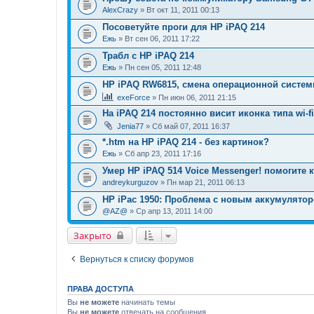
AlexCrazy
» Вт окт 11, 2011 00:13
Посоветуйте проги для НР iPAQ 214
Ежь
» Вт сен 06, 2011 17:22
Трабл с HP iPAQ 214
Ежь
» Пн сен 05, 2011 12:48
HP iPAQ RW6815, смена операционной систем
exeForce
» Пн июн 06, 2011 21:15
На iPAQ 214 постоянно висит иконка типа wi-f
Jenia77
» Сб май 07, 2011 16:37
*.htm на HP iPAQ 214 - без картинок?
Ежь
» Сб апр 23, 2011 17:16
Умер HP iPAQ 514 Voice Messenger! помогите к
andreykurguzov
» Пн мар 21, 2011 06:13
HP iPac 1950: Проблема с новым аккумулятор
@AZ@
» Ср апр 13, 2011 14:00
Закрыто
Вернуться к списку форумов
ПРАВА ДОСТУПА
Вы
не можете
начинать темы
Вы
не можете
отвечать на сообщения