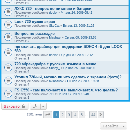
Ответы:
6
ЛУКС 720 - вопрос по питанию и батареи
Последнее сообщение
dcolor
«
Чт дек 24, 2009 08:42
Ответы:
2
Loox 720 нужен экран
Последнее сообщение
SkyCat
«
Вс дек 13, 2009 21:26
Вопрос по раскладке
Последнее сообщение
Mashast
«
Ср дек 09, 2009 23:58
Ответы:
2
где скачать драйвер для поддержки SDHC 4 гб для LOOX
560
Последнее сообщение
dcolor
«
Ср дек 09, 2009 12:12
Ответы:
1
720 абракадабра с русским языком в меню
Последнее сообщение
Sunny_
«
Ср ноя 25, 2009 00:05
Ответы:
4
Утопил 720-ый, можно ли что сделать с экраном (фото)?
Последнее сообщение
aklabsus2
«
Пн ноя 23, 2009 19:38
Ответы:
4
FS C550 - сам включается и выключается. что делать?
Последнее сообщение
711
«
Вт ноя 17, 2009 16:48
Ответы:
8
Закрыто
Страница
1
из
44
1
2
3
4
5
44
След.
1301 тема
…
Перейти