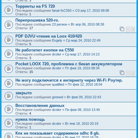
Ответы:
3
Торренты на FS 720
Последнее сообщение
fanat-fsC550
«
Сб апр 17, 2010 09:08
Ответы:
1
Перепрошивка 520-го.
Последнее сообщение
23 регион
«
Вт апр 06, 2010 08:38
Ответы:
17
1
2
PDF DJVU чтение на Loox 410/420
Последнее сообщение
Evgely
«
Ср мар 24, 2010 22:49
Ответы:
5
Не работатют кнопки на C550
Последнее сообщение
dcolor
«
Ср мар 17, 2010 14:13
Ответы:
3
Pocket LOOX 720, проблемма с бекап аккумулятором
Последнее сообщение
dcolor
«
Пт фев 19, 2010 08:34
Ответы:
15
1
2
Не могу подключится к интернету через Wi-Fi Роутер.
Последнее сообщение
qualified
«
Пт фев 12, 2010 18:04
закрыто
Последнее сообщение
greewd
«
Вт фев 09, 2010 22:43
Восстановление данных
Последнее сообщение
dcolor
«
Пн фев 08, 2010 13:49
Ответы:
4
нужна помощь
Последнее сообщение
dcolor
«
Вт янв 19, 2010 20:19
Ответы:
1
Кпк не показывает содержимое sdhc 8 gb.
Последнее сообщение
dcolor
«
Вт янв 12, 2010 16:28