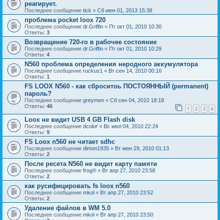
реагирует.
Последнее сообщение
tick
«
Сб июн 01, 2013 15:38
проблема pocket loox 720
Последнее сообщение
dr.Griffin
«
Пт окт 01, 2010 10:30
Ответы:
3
Возвращение 720-го в рабочее состояние
Последнее сообщение
dr.Griffin
«
Пт окт 01, 2010 10:29
Ответы:
4
N560 проблема определения неродного аккумулятора
Последнее сообщение
ruckus1
«
Вт сен 14, 2010 00:16
Ответы:
1
FS LOOX N560 - как сброситоь ПОСТОЯННЫЙ (permanent)
пароль?
Последнее сообщение
greymen
«
Сб сен 04, 2010 18:18
Ответы:
46
1
2
3
4
Loox не видит USB 4 GB Flash disk
Последнее сообщение
dcolor
«
Вс июл 04, 2010 22:24
Ответы:
9
FS Loox n560 не читает sdhc
Последнее сообщение
dimon1935
«
Вт июн 29, 2010 01:13
Ответы:
2
После ресета N560 не видит карту памяти
Последнее сообщение
frog®
«
Вт апр 27, 2010 23:58
Ответы:
2
как русифицировать fs loox n560
Последнее сообщение
mkol
«
Вт апр 27, 2010 23:52
Ответы:
2
Удаление файлов в WM 5.0
Последнее сообщение
mkol
«
Вт апр 27, 2010 23:50