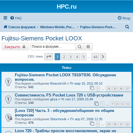
HPC.ru
FAQ
Вход
П
Список форумов
Windows Mobile, Pocket PC, MS Smartphone
Fujitsu-Siemens Pocket LOOX
о
Fujitsu-Siemens Pocket LOOX
и
Поиск
Расширенный поиск
Закрыто
с
к
Страница
1
из
44
1
2
3
4
5
44
След.
1301 тема
…
Темы
Fujitsu-Siemens Pocket LOOX T810/T830. Обсуждение
вопросов.
Последнее сообщение
ReactorUA
«
Пт мар 18, 2011 00:10
Ответы:
542
1
34
35
36
37
…
Совместимость FS Pocket Loox 720 с USB-устройствами
Последнее сообщение
girya
«
Чт сен 17, 2009 15:48
Ответы:
144
1
7
8
9
10
…
[Loox 720] Часть 3 - обсуждение/общение по общим
вопросам
Последнее сообщение
Shturmovik
«
Пт апр 07, 2006 12:35
Ответы:
476
1
29
30
31
32
…
Loox 720 - Траблы просле восстановления, экран не