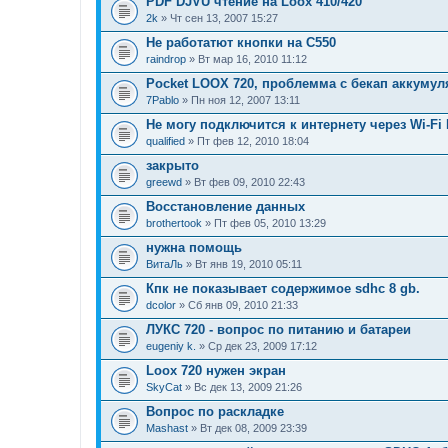
PDF DJVU чтение на Loox 410/420
2k
» Чт сен 13, 2007 15:27
Не работатют кнопки на C550
raindrop
» Вт мар 16, 2010 11:12
Pocket LOOX 720, проблемма с бекап аккуму
7Pablo
» Пн ноя 12, 2007 13:11
Не могу подключится к интернету через Wi-Fi 
qualified
» Пт фев 12, 2010 18:04
закрыто
greewd
» Вт фев 09, 2010 22:43
Восстановление данных
brothertook
» Пт фев 05, 2010 13:29
нужна помощь
ВитаЛь
» Вт янв 19, 2010 05:11
Кпк не показывает содержимое sdhc 8 gb.
dcolor
» Сб янв 09, 2010 21:33
ЛУКС 720 - вопрос по питанию и батареи
eugeniy k.
» Ср дек 23, 2009 17:12
Loox 720 нужен экран
SkyCat
» Вс дек 13, 2009 21:26
Вопрос по раскладке
Mashast
» Вт дек 08, 2009 23:39