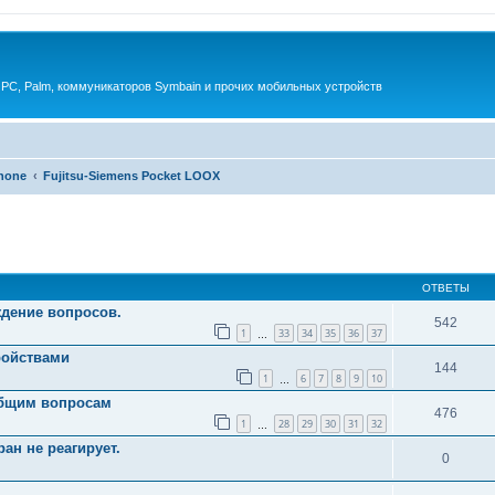
 PC, Palm, коммуникаторов Symbain и прочих мобильных устройств
phone
Fujitsu-Siemens Pocket LOOX
енный поиск
ОТВЕТЫ
ждение вопросов.
542
1
33
34
35
36
37
…
ройствами
144
1
6
7
8
9
10
…
 общим вопросам
476
1
28
29
30
31
32
…
ан не реагирует.
0