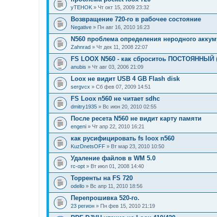
yTEHOK
» Чт окт 15, 2009 23:32
Возвращение 720-го в рабочее состояние
Negative
» Пн авг 16, 2010 16:23
N560 проблема определения неродного аккум
Zahnrad
» Чт дек 11, 2008 22:07
FS LOOX N560 - как сброситоь ПОСТОЯННЫЙ (
anubis
» Чт авг 03, 2006 21:09
Loox не видит USB 4 GB Flash disk
sergvcx
» Сб фев 07, 2009 14:51
FS Loox n560 не читает sdhc
dmitry1935
» Вс июн 20, 2010 02:55
После ресета N560 не видит карту памяти
engeni
» Чт апр 22, 2010 16:21
как русифицировать fs loox n560
KuzDnetsOFF
» Вт мар 23, 2010 10:50
Удаление файлов в WM 5.0
rc-opt
» Вт июл 01, 2008 14:40
Торренты на FS 720
odello
» Вс апр 11, 2010 18:56
Перепрошивка 520-го.
23 регион
» Пн фев 15, 2010 21:19