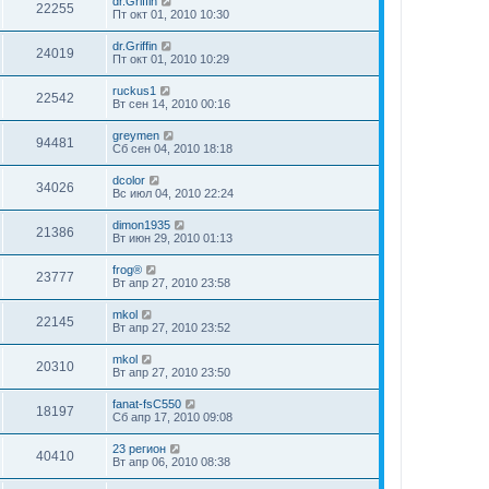
dr.Griffin
22255
Пт окт 01, 2010 10:30
dr.Griffin
24019
Пт окт 01, 2010 10:29
ruckus1
22542
Вт сен 14, 2010 00:16
greymen
94481
Сб сен 04, 2010 18:18
dcolor
34026
Вс июл 04, 2010 22:24
dimon1935
21386
Вт июн 29, 2010 01:13
frog®
23777
Вт апр 27, 2010 23:58
mkol
22145
Вт апр 27, 2010 23:52
mkol
20310
Вт апр 27, 2010 23:50
fanat-fsC550
18197
Сб апр 17, 2010 09:08
23 регион
40410
Вт апр 06, 2010 08:38