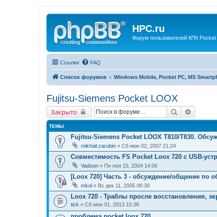
HPC.ru
Форум пользователей КПК Pocket
Ссылки
FAQ
Список форумов
Windows Mobile, Pocket PC, MS Smart
Fujitsu-Siemens Pocket LOOX
Поиск
Расшир
Закрыто
ТЕМЫ
Fujitsu-Siemens Pocket LOOX T810/T830. Обсу
mikhail.zarubin
» Сб июн 02, 2007 21:24
Совместимость FS Pocket Loox 720 с USB-уст
Vadson
» Пн ноя 15, 2004 14:06
[Loox 720] Часть 3 - обсуждение/общение по
mkol
» Вс дек 11, 2005 06:30
Loox 720 - Траблы просле восстановления, экр
tick
» Сб июн 01, 2013 15:38
проблема pocket loox 720