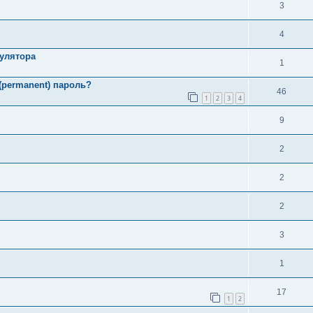
3
4
улятора
1
permanent) пароль?
46
1
2
3
4
9
2
2
2
3
1
17
1
2