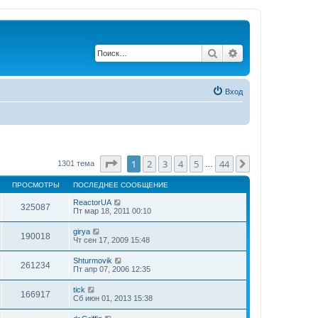
Поиск
Расширенный по
Вход
Страница
1
из
44
1
2
3
4
5
44
След.
1301 тема
…
ПРОСМОТРЫ
ПОСЛЕДНЕЕ СООБЩЕНИЕ
ReactorUA
325087
Пт мар 18, 2011 00:10
girya
190018
Чт сен 17, 2009 15:48
Shturmovik
261234
Пт апр 07, 2006 12:35
tick
166917
Сб июн 01, 2013 15:38