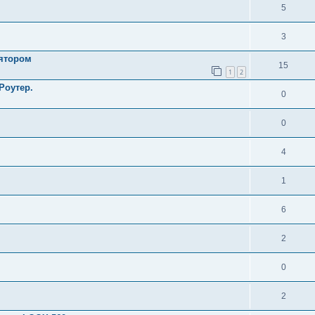
5
3
лятором
15
1
2
Роутер.
0
0
4
1
6
2
0
2