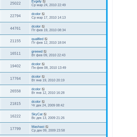
Evgely
25022
Ср мар 24, 2010 22:49
dcolor
22794
Ср мар 17, 2010 14:13
dcolor
44761
Пт фев 19, 2010 08:34
qualified
21155
Пт фев 12, 2010 18:04
greewd
16511
Вт фев 09, 2010 22:43
dcolor
19402
Пн фев 08, 2010 13:49
dcolor
17764
Вт янв 19, 2010 20:19
dcolor
26558
Вт янв 12, 2010 16:28
dcolor
21815
Чт дек 24, 2009 08:42
SkyCat
16222
Вс дек 13, 2009 21:26
Mashast
17799
Ср дек 09, 2009 23:58