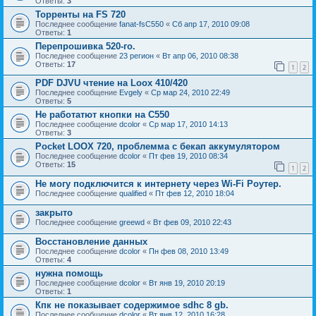
Ответы:
3
Торренты на FS 720
Последнее сообщение
fanat-fsC550
«
Сб апр 17, 2010 09:08
Ответы:
1
Перепрошивка 520-го.
Последнее сообщение
23 регион
«
Вт апр 06, 2010 08:38
Ответы:
17
1
2
PDF DJVU чтение на Loox 410/420
Последнее сообщение
Evgely
«
Ср мар 24, 2010 22:49
Ответы:
5
Не работатют кнопки на C550
Последнее сообщение
dcolor
«
Ср мар 17, 2010 14:13
Ответы:
3
Pocket LOOX 720, проблемма с бекап аккумулятором
Последнее сообщение
dcolor
«
Пт фев 19, 2010 08:34
Ответы:
15
1
2
Не могу подключится к интернету через Wi-Fi Роутер.
Последнее сообщение
qualified
«
Пт фев 12, 2010 18:04
закрыто
Последнее сообщение
greewd
«
Вт фев 09, 2010 22:43
Восстановление данных
Последнее сообщение
dcolor
«
Пн фев 08, 2010 13:49
Ответы:
4
нужна помощь
Последнее сообщение
dcolor
«
Вт янв 19, 2010 20:19
Ответы:
1
Кпк не показывает содержимое sdhc 8 gb.
Последнее сообщение
dcolor
«
Вт янв 12, 2010 16:28