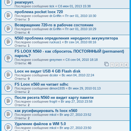
реагирует.
Последнее сообщение
tick
«
Сб июн 01, 2013 15:38
проблема pocket loox 720
Последнее сообщение
dr.Griffin
«
Пт окт 01, 2010 10:30
Ответы:
3
Возвращение 720-го в рабочее состояние
Последнее сообщение
dr.Griffin
«
Пт окт 01, 2010 10:29
Ответы:
4
N560 проблема определения неродного аккумулятора
Последнее сообщение
ruckus1
«
Вт сен 14, 2010 00:16
Ответы:
1
FS LOOX N560 - как сброситоь ПОСТОЯННЫЙ (permanent)
пароль?
Последнее сообщение
greymen
«
Сб сен 04, 2010 18:18
Ответы:
46
1
2
3
4
Loox не видит USB 4 GB Flash disk
Последнее сообщение
dcolor
«
Вс июл 04, 2010 22:24
Ответы:
9
FS Loox n560 не читает sdhc
Последнее сообщение
dimon1935
«
Вт июн 29, 2010 01:13
Ответы:
2
После ресета N560 не видит карту памяти
Последнее сообщение
frog®
«
Вт апр 27, 2010 23:58
Ответы:
2
как русифицировать fs loox n560
Последнее сообщение
mkol
«
Вт апр 27, 2010 23:52
Ответы:
2
Удаление файлов в WM 5.0
Последнее сообщение
mkol
«
Вт апр 27, 2010 23:50