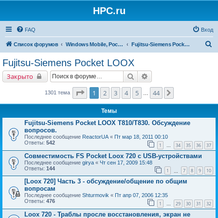
HPC.ru
FAQ
Вход
П
Список форумов
Windows Mobile, Pocket PC, MS Smartphone
Fujitsu-Siemens Pocket LOOX
о
Fujitsu-Siemens Pocket LOOX
и
Поиск
Расширенный поиск
Закрыто
с
к
Страница
1
из
44
1
2
3
4
5
44
След.
1301 тема
…
Темы
Fujitsu-Siemens Pocket LOOX T810/T830. Обсуждение
вопросов.
Последнее сообщение
ReactorUA
«
Пт мар 18, 2011 00:10
Ответы:
542
1
34
35
36
37
…
Совместимость FS Pocket Loox 720 с USB-устройствами
Последнее сообщение
girya
«
Чт сен 17, 2009 15:48
Ответы:
144
1
7
8
9
10
…
[Loox 720] Часть 3 - обсуждение/общение по общим
вопросам
Последнее сообщение
Shturmovik
«
Пт апр 07, 2006 12:35
Ответы:
476
1
29
30
31
32
…
Loox 720 - Траблы просле восстановления, экран не