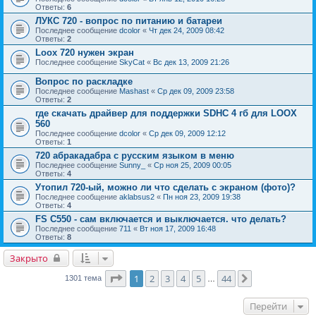
Ответы:
6
ЛУКС 720 - вопрос по питанию и батареи
Последнее сообщение
dcolor
«
Чт дек 24, 2009 08:42
Ответы:
2
Loox 720 нужен экран
Последнее сообщение
SkyCat
«
Вс дек 13, 2009 21:26
Вопрос по раскладке
Последнее сообщение
Mashast
«
Ср дек 09, 2009 23:58
Ответы:
2
где скачать драйвер для поддержки SDHC 4 гб для LOOX
560
Последнее сообщение
dcolor
«
Ср дек 09, 2009 12:12
Ответы:
1
720 абракадабра с русским языком в меню
Последнее сообщение
Sunny_
«
Ср ноя 25, 2009 00:05
Ответы:
4
Утопил 720-ый, можно ли что сделать с экраном (фото)?
Последнее сообщение
aklabsus2
«
Пн ноя 23, 2009 19:38
Ответы:
4
FS C550 - сам включается и выключается. что делать?
Последнее сообщение
711
«
Вт ноя 17, 2009 16:48
Ответы:
8
Закрыто
Страница
1
из
44
1
2
3
4
5
44
След.
1301 тема
…
Перейти