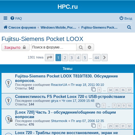
HPC.ru
FAQ
Вход
П
Список форумов
Windows Mobile, Pocket PC, MS Smartphone
Fujitsu-Siemens Pocket LOOX
о
Fujitsu-Siemens Pocket LOOX
и
Поиск
Расширенный поиск
Закрыто
с
к
Страница
1
из
44
1
2
3
4
5
44
След.
1301 тема
…
Темы
Fujitsu-Siemens Pocket LOOX T810/T830. Обсуждение
вопросов.
Последнее сообщение
ReactorUA
«
Пт мар 18, 2011 00:10
Ответы:
542
1
34
35
36
37
…
Совместимость FS Pocket Loox 720 с USB-устройствами
Последнее сообщение
girya
«
Чт сен 17, 2009 15:48
Ответы:
144
1
7
8
9
10
…
[Loox 720] Часть 3 - обсуждение/общение по общим
вопросам
Последнее сообщение
Shturmovik
«
Пт апр 07, 2006 12:35
Ответы:
476
1
29
30
31
32
…
Loox 720 - Траблы просле восстановления, экран не