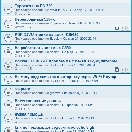
Ответы:
3
Торренты на FS 720
Последнее сообщение
fanat-fsC550
«
Сб апр 17, 2010 09:08
Ответы:
1
Перепрошивка 520-го.
Последнее сообщение
23 регион
«
Вт апр 06, 2010 08:38
Ответы:
17
1
2
PDF DJVU чтение на Loox 410/420
Последнее сообщение
Evgely
«
Ср мар 24, 2010 22:49
Ответы:
5
Не работатют кнопки на C550
Последнее сообщение
dcolor
«
Ср мар 17, 2010 14:13
Ответы:
3
Pocket LOOX 720, проблемма с бекап аккумулятором
Последнее сообщение
dcolor
«
Пт фев 19, 2010 08:34
Ответы:
15
1
2
Не могу подключится к интернету через Wi-Fi Роутер.
Последнее сообщение
qualified
«
Пт фев 12, 2010 18:04
закрыто
Последнее сообщение
greewd
«
Вт фев 09, 2010 22:43
Восстановление данных
Последнее сообщение
dcolor
«
Пн фев 08, 2010 13:49
Ответы:
4
нужна помощь
Последнее сообщение
dcolor
«
Вт янв 19, 2010 20:19
Ответы:
1
Кпк не показывает содержимое sdhc 8 gb.
Последнее сообщение
dcolor
«
Вт янв 12, 2010 16:28