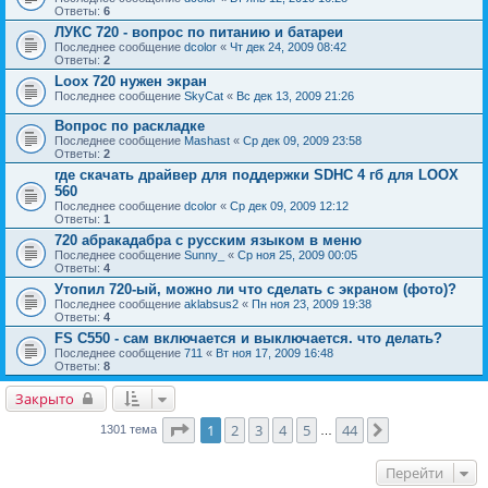
Ответы:
6
ЛУКС 720 - вопрос по питанию и батареи
Последнее сообщение
dcolor
«
Чт дек 24, 2009 08:42
Ответы:
2
Loox 720 нужен экран
Последнее сообщение
SkyCat
«
Вс дек 13, 2009 21:26
Вопрос по раскладке
Последнее сообщение
Mashast
«
Ср дек 09, 2009 23:58
Ответы:
2
где скачать драйвер для поддержки SDHC 4 гб для LOOX
560
Последнее сообщение
dcolor
«
Ср дек 09, 2009 12:12
Ответы:
1
720 абракадабра с русским языком в меню
Последнее сообщение
Sunny_
«
Ср ноя 25, 2009 00:05
Ответы:
4
Утопил 720-ый, можно ли что сделать с экраном (фото)?
Последнее сообщение
aklabsus2
«
Пн ноя 23, 2009 19:38
Ответы:
4
FS C550 - сам включается и выключается. что делать?
Последнее сообщение
711
«
Вт ноя 17, 2009 16:48
Ответы:
8
Закрыто
Страница
1
из
44
1
2
3
4
5
44
След.
1301 тема
…
Перейти