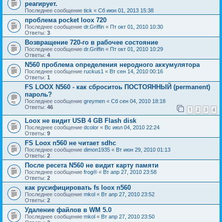
реагирует.
Последнее сообщение
tick
«
Сб июн 01, 2013 15:38
проблема pocket loox 720
Последнее сообщение
dr.Griffin
«
Пт окт 01, 2010 10:30
Ответы:
3
Возвращение 720-го в рабочее состояние
Последнее сообщение
dr.Griffin
«
Пт окт 01, 2010 10:29
Ответы:
4
N560 проблема определения неродного аккумулятора
Последнее сообщение
ruckus1
«
Вт сен 14, 2010 00:16
Ответы:
1
FS LOOX N560 - как сброситоь ПОСТОЯННЫЙ (permanent)
пароль?
Последнее сообщение
greymen
«
Сб сен 04, 2010 18:18
Ответы:
46
1
2
3
4
Loox не видит USB 4 GB Flash disk
Последнее сообщение
dcolor
«
Вс июл 04, 2010 22:24
Ответы:
9
FS Loox n560 не читает sdhc
Последнее сообщение
dimon1935
«
Вт июн 29, 2010 01:13
Ответы:
2
После ресета N560 не видит карту памяти
Последнее сообщение
frog®
«
Вт апр 27, 2010 23:58
Ответы:
2
как русифицировать fs loox n560
Последнее сообщение
mkol
«
Вт апр 27, 2010 23:52
Ответы:
2
Удаление файлов в WM 5.0
Последнее сообщение
mkol
«
Вт апр 27, 2010 23:50