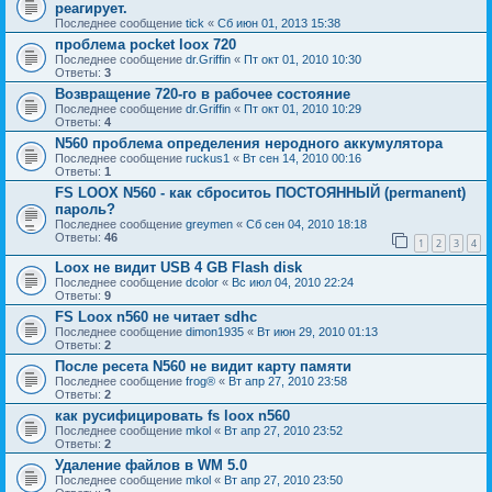
реагирует.
Последнее сообщение
tick
«
Сб июн 01, 2013 15:38
проблема pocket loox 720
Последнее сообщение
dr.Griffin
«
Пт окт 01, 2010 10:30
Ответы:
3
Возвращение 720-го в рабочее состояние
Последнее сообщение
dr.Griffin
«
Пт окт 01, 2010 10:29
Ответы:
4
N560 проблема определения неродного аккумулятора
Последнее сообщение
ruckus1
«
Вт сен 14, 2010 00:16
Ответы:
1
FS LOOX N560 - как сброситоь ПОСТОЯННЫЙ (permanent)
пароль?
Последнее сообщение
greymen
«
Сб сен 04, 2010 18:18
Ответы:
46
1
2
3
4
Loox не видит USB 4 GB Flash disk
Последнее сообщение
dcolor
«
Вс июл 04, 2010 22:24
Ответы:
9
FS Loox n560 не читает sdhc
Последнее сообщение
dimon1935
«
Вт июн 29, 2010 01:13
Ответы:
2
После ресета N560 не видит карту памяти
Последнее сообщение
frog®
«
Вт апр 27, 2010 23:58
Ответы:
2
как русифицировать fs loox n560
Последнее сообщение
mkol
«
Вт апр 27, 2010 23:52
Ответы:
2
Удаление файлов в WM 5.0
Последнее сообщение
mkol
«
Вт апр 27, 2010 23:50