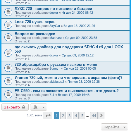
Ответы:
6
ЛУКС 720 - вопрос по питанию и батареи
Последнее сообщение
dcolor
«
Чт дек 24, 2009 08:42
Ответы:
2
Loox 720 нужен экран
Последнее сообщение
SkyCat
«
Вс дек 13, 2009 21:26
Вопрос по раскладке
Последнее сообщение
Mashast
«
Ср дек 09, 2009 23:58
Ответы:
2
где скачать драйвер для поддержки SDHC 4 гб для LOOX
560
Последнее сообщение
dcolor
«
Ср дек 09, 2009 12:12
Ответы:
1
720 абракадабра с русским языком в меню
Последнее сообщение
Sunny_
«
Ср ноя 25, 2009 00:05
Ответы:
4
Утопил 720-ый, можно ли что сделать с экраном (фото)?
Последнее сообщение
aklabsus2
«
Пн ноя 23, 2009 19:38
Ответы:
4
FS C550 - сам включается и выключается. что делать?
Последнее сообщение
711
«
Вт ноя 17, 2009 16:48
Ответы:
8
Закрыто
Страница
1
из
44
1
2
3
4
5
44
След.
1301 тема
…
Перейти