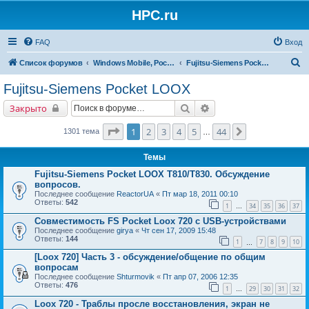
HPC.ru
FAQ
Вход
П
Список форумов
Windows Mobile, Pocket PC, MS Smartphone
Fujitsu-Siemens Pocket LOOX
о
Fujitsu-Siemens Pocket LOOX
и
Поиск
Расширенный поиск
Закрыто
с
к
Страница
1
из
44
1
2
3
4
5
44
След.
1301 тема
…
Темы
Fujitsu-Siemens Pocket LOOX T810/T830. Обсуждение
вопросов.
Последнее сообщение
ReactorUA
«
Пт мар 18, 2011 00:10
Ответы:
542
1
34
35
36
37
…
Совместимость FS Pocket Loox 720 с USB-устройствами
Последнее сообщение
girya
«
Чт сен 17, 2009 15:48
Ответы:
144
1
7
8
9
10
…
[Loox 720] Часть 3 - обсуждение/общение по общим
вопросам
Последнее сообщение
Shturmovik
«
Пт апр 07, 2006 12:35
Ответы:
476
1
29
30
31
32
…
Loox 720 - Траблы просле восстановления, экран не