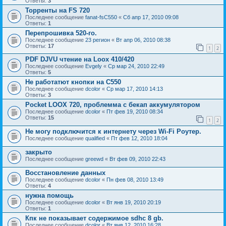
Ответы:
3
Торренты на FS 720
Последнее сообщение
fanat-fsC550
«
Сб апр 17, 2010 09:08
Ответы:
1
Перепрошивка 520-го.
Последнее сообщение
23 регион
«
Вт апр 06, 2010 08:38
Ответы:
17
1
2
PDF DJVU чтение на Loox 410/420
Последнее сообщение
Evgely
«
Ср мар 24, 2010 22:49
Ответы:
5
Не работатют кнопки на C550
Последнее сообщение
dcolor
«
Ср мар 17, 2010 14:13
Ответы:
3
Pocket LOOX 720, проблемма с бекап аккумулятором
Последнее сообщение
dcolor
«
Пт фев 19, 2010 08:34
Ответы:
15
1
2
Не могу подключится к интернету через Wi-Fi Роутер.
Последнее сообщение
qualified
«
Пт фев 12, 2010 18:04
закрыто
Последнее сообщение
greewd
«
Вт фев 09, 2010 22:43
Восстановление данных
Последнее сообщение
dcolor
«
Пн фев 08, 2010 13:49
Ответы:
4
нужна помощь
Последнее сообщение
dcolor
«
Вт янв 19, 2010 20:19
Ответы:
1
Кпк не показывает содержимое sdhc 8 gb.
Последнее сообщение
dcolor
«
Вт янв 12, 2010 16:28