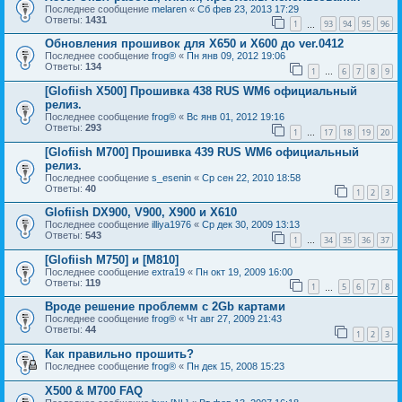
Последнее сообщение
melaren
«
Сб фев 23, 2013 17:29
Ответы:
1431
1
93
94
95
96
…
Обновления прошивок для Х650 и Х600 до ver.0412
Последнее сообщение
frog®
«
Пн янв 09, 2012 19:06
Ответы:
134
1
6
7
8
9
…
[Glofiish X500] Прошивка 438 RUS WM6 официальный
релиз.
Последнее сообщение
frog®
«
Вс янв 01, 2012 19:16
Ответы:
293
1
17
18
19
20
…
[Glofiish M700] Прошивка 439 RUS WM6 официальный
релиз.
Последнее сообщение
s_esenin
«
Ср сен 22, 2010 18:58
Ответы:
40
1
2
3
Glofiish DX900, V900, X900 и X610
Последнее сообщение
illiya1976
«
Ср дек 30, 2009 13:13
Ответы:
543
1
34
35
36
37
…
[Glofiish M750] и [M810]
Последнее сообщение
extra19
«
Пн окт 19, 2009 16:00
Ответы:
119
1
5
6
7
8
…
Вроде решение проблемм с 2Gb картами
Последнее сообщение
frog®
«
Чт авг 27, 2009 21:43
Ответы:
44
1
2
3
Как правильно прошить?
Последнее сообщение
frog®
«
Пн дек 15, 2008 15:23
X500 & M700 FAQ