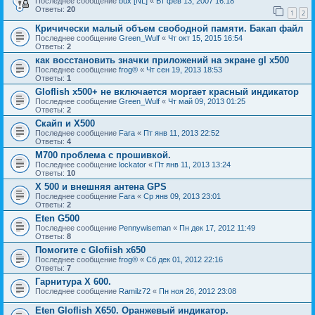
Последнее сообщение
bux [NL]
«
Вт фев 13, 2007 16:18
Ответы:
20
1
2
Кричически малый объем свободной памяти. Бакап файл
Последнее сообщение
Green_Wulf
«
Чт окт 15, 2015 16:54
Ответы:
2
как восстановить значки приложений на экране gl x500
Последнее сообщение
frog®
«
Чт сен 19, 2013 18:53
Ответы:
1
Gloflish x500+ не включается моргает красный индикатор
Последнее сообщение
Green_Wulf
«
Чт май 09, 2013 01:25
Ответы:
2
Скайп и Х500
Последнее сообщение
Fara
«
Пт янв 11, 2013 22:52
Ответы:
4
M700 проблема с прошивкой.
Последнее сообщение
lockator
«
Пт янв 11, 2013 13:24
Ответы:
10
X 500 и внешняя антена GPS
Последнее сообщение
Fara
«
Ср янв 09, 2013 23:01
Ответы:
2
Eten G500
Последнее сообщение
Pennywiseman
«
Пн дек 17, 2012 11:49
Ответы:
8
Помогите с Glofiish x650
Последнее сообщение
frog®
«
Сб дек 01, 2012 22:16
Ответы:
7
Гарнитура Х 600.
Последнее сообщение
Ramilz72
«
Пн ноя 26, 2012 23:08
Eten Gloflish X650. Оранжевый индикатор.