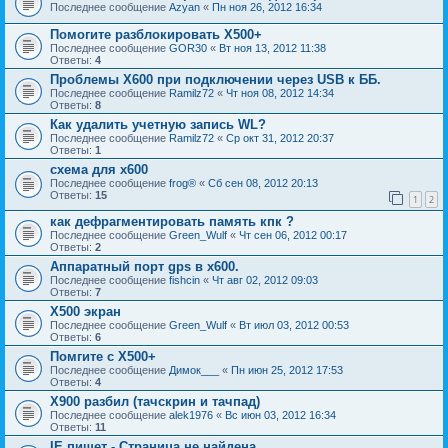
Последнее сообщение
Azyan
«
Пн ноя 26, 2012 16:34
Помогите разблокировать Х500+
Последнее сообщение
GOR30
«
Вт ноя 13, 2012 11:38
Ответы:
4
Проблемы Х600 при подключении через USB к ББ.
Последнее сообщение
Ramilz72
«
Чт ноя 08, 2012 14:34
Ответы:
8
Как удалить учетную запись WL?
Последнее сообщение
Ramilz72
«
Ср окт 31, 2012 20:37
Ответы:
1
схема для x600
Последнее сообщение
frog®
«
Сб сен 08, 2012 20:13
Ответы:
15
1
2
как дефрагментировать память кпк ?
Последнее сообщение
Green_Wulf
«
Чт сен 06, 2012 00:17
Ответы:
2
Аппаратный порт gps в x600.
Последнее сообщение
fishcin
«
Чт авг 02, 2012 09:03
Ответы:
7
Х500 экран
Последнее сообщение
Green_Wulf
«
Вт июл 03, 2012 00:53
Ответы:
6
Помгите с Х500+
Последнее сообщение
Димок___
«
Пн июн 25, 2012 17:53
Ответы:
4
X900 разбил (тачскрин и тачпад)
Последнее сообщение
alek1976
«
Вс июн 03, 2012 16:34
Ответы:
11
IE пишет - Страница не найдена