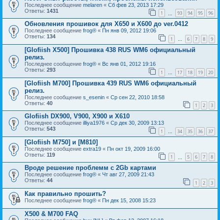
Последнее сообщение
melaren
«
Сб фев 23, 2013 17:29
Ответы:
1431
1
93
94
95
96
…
Обновления прошивок для Х650 и Х600 до ver.0412
Последнее сообщение
frog®
«
Пн янв 09, 2012 19:06
Ответы:
134
1
6
7
8
9
…
[Glofiish X500] Прошивка 438 RUS WM6 официальный
релиз.
Последнее сообщение
frog®
«
Вс янв 01, 2012 19:16
Ответы:
293
1
17
18
19
20
…
[Glofiish M700] Прошивка 439 RUS WM6 официальный
релиз.
Последнее сообщение
s_esenin
«
Ср сен 22, 2010 18:58
Ответы:
40
1
2
3
Glofiish DX900, V900, X900 и X610
Последнее сообщение
illiya1976
«
Ср дек 30, 2009 13:13
Ответы:
543
1
34
35
36
37
…
[Glofiish M750] и [M810]
Последнее сообщение
extra19
«
Пн окт 19, 2009 16:00
Ответы:
119
1
5
6
7
8
…
Вроде решение проблемм с 2Gb картами
Последнее сообщение
frog®
«
Чт авг 27, 2009 21:43
Ответы:
44
1
2
3
Как правильно прошить?
Последнее сообщение
frog®
«
Пн дек 15, 2008 15:23
X500 & M700 FAQ