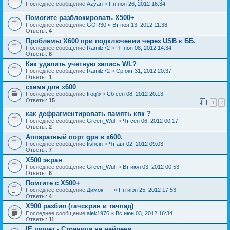
Последнее сообщение
Azyan
«
Пн ноя 26, 2012 16:34
Помогите разблокировать Х500+
Последнее сообщение
GOR30
«
Вт ноя 13, 2012 11:38
Ответы:
4
Проблемы Х600 при подключении через USB к ББ.
Последнее сообщение
Ramilz72
«
Чт ноя 08, 2012 14:34
Ответы:
8
Как удалить учетную запись WL?
Последнее сообщение
Ramilz72
«
Ср окт 31, 2012 20:37
Ответы:
1
схема для x600
Последнее сообщение
frog®
«
Сб сен 08, 2012 20:13
Ответы:
15
1
2
как дефрагментировать память кпк ?
Последнее сообщение
Green_Wulf
«
Чт сен 06, 2012 00:17
Ответы:
2
Аппаратный порт gps в x600.
Последнее сообщение
fishcin
«
Чт авг 02, 2012 09:03
Ответы:
7
Х500 экран
Последнее сообщение
Green_Wulf
«
Вт июл 03, 2012 00:53
Ответы:
6
Помгите с Х500+
Последнее сообщение
Димок___
«
Пн июн 25, 2012 17:53
Ответы:
4
X900 разбил (тачскрин и тачпад)
Последнее сообщение
alek1976
«
Вс июн 03, 2012 16:34
Ответы:
11
IE пишет - Страница не найдена