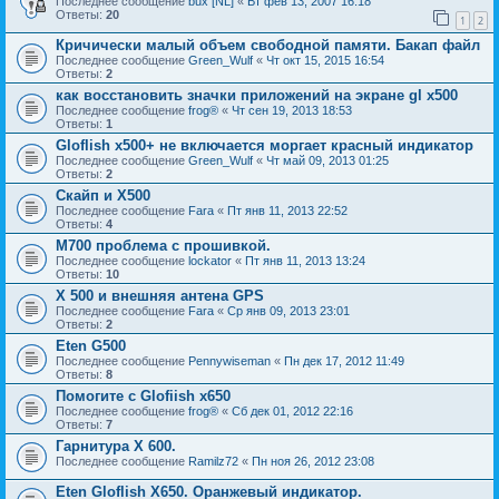
Последнее сообщение
bux [NL]
«
Вт фев 13, 2007 16:18
Ответы:
20
1
2
Кричически малый объем свободной памяти. Бакап файл
Последнее сообщение
Green_Wulf
«
Чт окт 15, 2015 16:54
Ответы:
2
как восстановить значки приложений на экране gl x500
Последнее сообщение
frog®
«
Чт сен 19, 2013 18:53
Ответы:
1
Gloflish x500+ не включается моргает красный индикатор
Последнее сообщение
Green_Wulf
«
Чт май 09, 2013 01:25
Ответы:
2
Скайп и Х500
Последнее сообщение
Fara
«
Пт янв 11, 2013 22:52
Ответы:
4
M700 проблема с прошивкой.
Последнее сообщение
lockator
«
Пт янв 11, 2013 13:24
Ответы:
10
X 500 и внешняя антена GPS
Последнее сообщение
Fara
«
Ср янв 09, 2013 23:01
Ответы:
2
Eten G500
Последнее сообщение
Pennywiseman
«
Пн дек 17, 2012 11:49
Ответы:
8
Помогите с Glofiish x650
Последнее сообщение
frog®
«
Сб дек 01, 2012 22:16
Ответы:
7
Гарнитура Х 600.
Последнее сообщение
Ramilz72
«
Пн ноя 26, 2012 23:08
Eten Gloflish X650. Оранжевый индикатор.