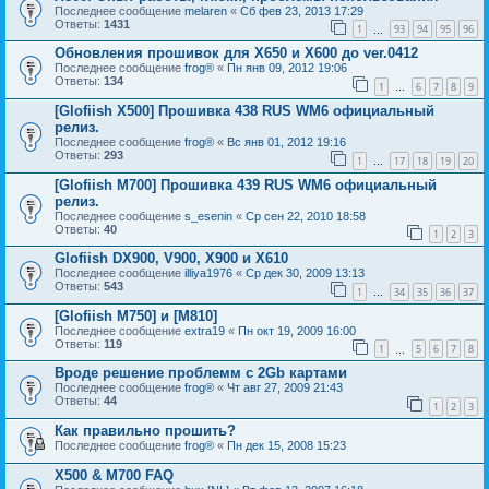
Последнее сообщение
melaren
«
Сб фев 23, 2013 17:29
Ответы:
1431
1
93
94
95
96
…
Обновления прошивок для Х650 и Х600 до ver.0412
Последнее сообщение
frog®
«
Пн янв 09, 2012 19:06
Ответы:
134
1
6
7
8
9
…
[Glofiish X500] Прошивка 438 RUS WM6 официальный
релиз.
Последнее сообщение
frog®
«
Вс янв 01, 2012 19:16
Ответы:
293
1
17
18
19
20
…
[Glofiish M700] Прошивка 439 RUS WM6 официальный
релиз.
Последнее сообщение
s_esenin
«
Ср сен 22, 2010 18:58
Ответы:
40
1
2
3
Glofiish DX900, V900, X900 и X610
Последнее сообщение
illiya1976
«
Ср дек 30, 2009 13:13
Ответы:
543
1
34
35
36
37
…
[Glofiish M750] и [M810]
Последнее сообщение
extra19
«
Пн окт 19, 2009 16:00
Ответы:
119
1
5
6
7
8
…
Вроде решение проблемм с 2Gb картами
Последнее сообщение
frog®
«
Чт авг 27, 2009 21:43
Ответы:
44
1
2
3
Как правильно прошить?
Последнее сообщение
frog®
«
Пн дек 15, 2008 15:23
X500 & M700 FAQ