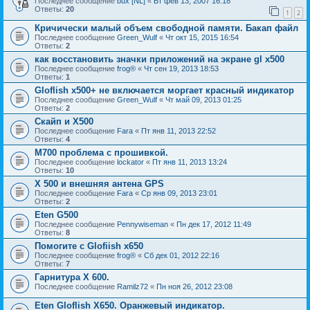
Последнее сообщение
bux [NL]
«
Вт фев 13, 2007 16:18
Ответы:
20
1
2
Кричически малый объем свободной памяти. Бакап файл
Последнее сообщение
Green_Wulf
«
Чт окт 15, 2015 16:54
Ответы:
2
как восстановить значки приложений на экране gl x500
Последнее сообщение
frog®
«
Чт сен 19, 2013 18:53
Ответы:
1
Gloflish x500+ не включается моргает красный индикатор
Последнее сообщение
Green_Wulf
«
Чт май 09, 2013 01:25
Ответы:
2
Скайп и Х500
Последнее сообщение
Fara
«
Пт янв 11, 2013 22:52
Ответы:
4
M700 проблема с прошивкой.
Последнее сообщение
lockator
«
Пт янв 11, 2013 13:24
Ответы:
10
X 500 и внешняя антена GPS
Последнее сообщение
Fara
«
Ср янв 09, 2013 23:01
Ответы:
2
Eten G500
Последнее сообщение
Pennywiseman
«
Пн дек 17, 2012 11:49
Ответы:
8
Помогите с Glofiish x650
Последнее сообщение
frog®
«
Сб дек 01, 2012 22:16
Ответы:
7
Гарнитура Х 600.
Последнее сообщение
Ramilz72
«
Пн ноя 26, 2012 23:08
Eten Gloflish X650. Оранжевый индикатор.