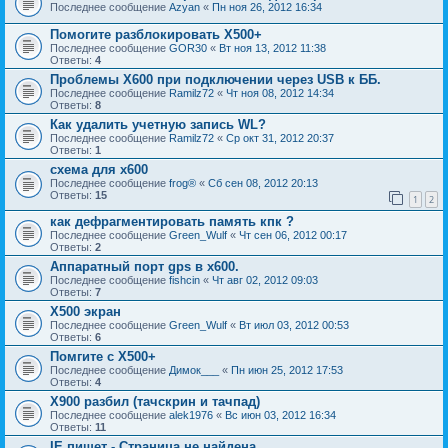
Последнее сообщение
Azyan
«
Пн ноя 26, 2012 16:34
Помогите разблокировать Х500+
Последнее сообщение
GOR30
«
Вт ноя 13, 2012 11:38
Ответы:
4
Проблемы Х600 при подключении через USB к ББ.
Последнее сообщение
Ramilz72
«
Чт ноя 08, 2012 14:34
Ответы:
8
Как удалить учетную запись WL?
Последнее сообщение
Ramilz72
«
Ср окт 31, 2012 20:37
Ответы:
1
схема для x600
Последнее сообщение
frog®
«
Сб сен 08, 2012 20:13
Ответы:
15
1
2
как дефрагментировать память кпк ?
Последнее сообщение
Green_Wulf
«
Чт сен 06, 2012 00:17
Ответы:
2
Аппаратный порт gps в x600.
Последнее сообщение
fishcin
«
Чт авг 02, 2012 09:03
Ответы:
7
Х500 экран
Последнее сообщение
Green_Wulf
«
Вт июл 03, 2012 00:53
Ответы:
6
Помгите с Х500+
Последнее сообщение
Димок___
«
Пн июн 25, 2012 17:53
Ответы:
4
X900 разбил (тачскрин и тачпад)
Последнее сообщение
alek1976
«
Вс июн 03, 2012 16:34
Ответы:
11
IE пишет - Страница не найдена