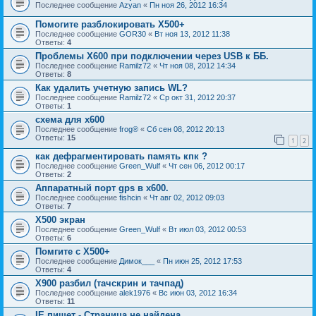
Последнее сообщение
Azyan
«
Пн ноя 26, 2012 16:34
Помогите разблокировать Х500+
Последнее сообщение
GOR30
«
Вт ноя 13, 2012 11:38
Ответы:
4
Проблемы Х600 при подключении через USB к ББ.
Последнее сообщение
Ramilz72
«
Чт ноя 08, 2012 14:34
Ответы:
8
Как удалить учетную запись WL?
Последнее сообщение
Ramilz72
«
Ср окт 31, 2012 20:37
Ответы:
1
схема для x600
Последнее сообщение
frog®
«
Сб сен 08, 2012 20:13
Ответы:
15
1
2
как дефрагментировать память кпк ?
Последнее сообщение
Green_Wulf
«
Чт сен 06, 2012 00:17
Ответы:
2
Аппаратный порт gps в x600.
Последнее сообщение
fishcin
«
Чт авг 02, 2012 09:03
Ответы:
7
Х500 экран
Последнее сообщение
Green_Wulf
«
Вт июл 03, 2012 00:53
Ответы:
6
Помгите с Х500+
Последнее сообщение
Димок___
«
Пн июн 25, 2012 17:53
Ответы:
4
X900 разбил (тачскрин и тачпад)
Последнее сообщение
alek1976
«
Вс июн 03, 2012 16:34
Ответы:
11
IE пишет - Страница не найдена