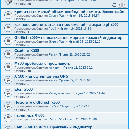
Последнее сообщение
bux [NL]
«
Вт фев 13, 2007 16:18
Ответы:
20
1
2
Кричически малый объем свободной памяти. Бакап файл
Последнее сообщение
Green_Wulf
«
Чт окт 15, 2015 16:54
Ответы:
2
как восстановить значки приложений на экране gl x500
Последнее сообщение
frog®
«
Чт сен 19, 2013 18:53
Ответы:
1
Gloflish x500+ не включается моргает красный индикатор
Последнее сообщение
Green_Wulf
«
Чт май 09, 2013 01:25
Ответы:
2
Скайп и Х500
Последнее сообщение
Fara
«
Пт янв 11, 2013 22:52
Ответы:
4
M700 проблема с прошивкой.
Последнее сообщение
lockator
«
Пт янв 11, 2013 13:24
Ответы:
10
X 500 и внешняя антена GPS
Последнее сообщение
Fara
«
Ср янв 09, 2013 23:01
Ответы:
2
Eten G500
Последнее сообщение
Pennywiseman
«
Пн дек 17, 2012 11:49
Ответы:
8
Помогите с Glofiish x650
Последнее сообщение
frog®
«
Сб дек 01, 2012 22:16
Ответы:
7
Гарнитура Х 600.
Последнее сообщение
Ramilz72
«
Пн ноя 26, 2012 23:08
Eten Gloflish X650. Оранжевый индикатор.