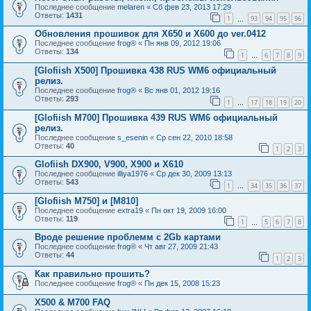
Последнее сообщение
melaren
«
Сб фев 23, 2013 17:29
Ответы:
1431
1
93
94
95
96
…
Обновления прошивок для Х650 и Х600 до ver.0412
Последнее сообщение
frog®
«
Пн янв 09, 2012 19:06
Ответы:
134
1
6
7
8
9
…
[Glofiish X500] Прошивка 438 RUS WM6 официальный
релиз.
Последнее сообщение
frog®
«
Вс янв 01, 2012 19:16
Ответы:
293
1
17
18
19
20
…
[Glofiish M700] Прошивка 439 RUS WM6 официальный
релиз.
Последнее сообщение
s_esenin
«
Ср сен 22, 2010 18:58
Ответы:
40
1
2
3
Glofiish DX900, V900, X900 и X610
Последнее сообщение
illiya1976
«
Ср дек 30, 2009 13:13
Ответы:
543
1
34
35
36
37
…
[Glofiish M750] и [M810]
Последнее сообщение
extra19
«
Пн окт 19, 2009 16:00
Ответы:
119
1
5
6
7
8
…
Вроде решение проблемм с 2Gb картами
Последнее сообщение
frog®
«
Чт авг 27, 2009 21:43
Ответы:
44
1
2
3
Как правильно прошить?
Последнее сообщение
frog®
«
Пн дек 15, 2008 15:23
X500 & M700 FAQ