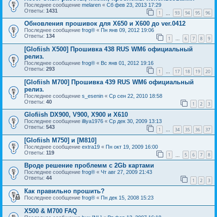
Последнее сообщение
melaren
«
Сб фев 23, 2013 17:29
Ответы:
1431
1
93
94
95
96
…
Обновления прошивок для Х650 и Х600 до ver.0412
Последнее сообщение
frog®
«
Пн янв 09, 2012 19:06
Ответы:
134
1
6
7
8
9
…
[Glofiish X500] Прошивка 438 RUS WM6 официальный
релиз.
Последнее сообщение
frog®
«
Вс янв 01, 2012 19:16
Ответы:
293
1
17
18
19
20
…
[Glofiish M700] Прошивка 439 RUS WM6 официальный
релиз.
Последнее сообщение
s_esenin
«
Ср сен 22, 2010 18:58
Ответы:
40
1
2
3
Glofiish DX900, V900, X900 и X610
Последнее сообщение
illiya1976
«
Ср дек 30, 2009 13:13
Ответы:
543
1
34
35
36
37
…
[Glofiish M750] и [M810]
Последнее сообщение
extra19
«
Пн окт 19, 2009 16:00
Ответы:
119
1
5
6
7
8
…
Вроде решение проблемм с 2Gb картами
Последнее сообщение
frog®
«
Чт авг 27, 2009 21:43
Ответы:
44
1
2
3
Как правильно прошить?
Последнее сообщение
frog®
«
Пн дек 15, 2008 15:23
X500 & M700 FAQ