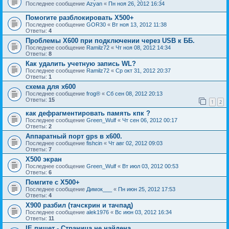
Последнее сообщение
Azyan
«
Пн ноя 26, 2012 16:34
Помогите разблокировать Х500+
Последнее сообщение
GOR30
«
Вт ноя 13, 2012 11:38
Ответы:
4
Проблемы Х600 при подключении через USB к ББ.
Последнее сообщение
Ramilz72
«
Чт ноя 08, 2012 14:34
Ответы:
8
Как удалить учетную запись WL?
Последнее сообщение
Ramilz72
«
Ср окт 31, 2012 20:37
Ответы:
1
схема для x600
Последнее сообщение
frog®
«
Сб сен 08, 2012 20:13
Ответы:
15
1
2
как дефрагментировать память кпк ?
Последнее сообщение
Green_Wulf
«
Чт сен 06, 2012 00:17
Ответы:
2
Аппаратный порт gps в x600.
Последнее сообщение
fishcin
«
Чт авг 02, 2012 09:03
Ответы:
7
Х500 экран
Последнее сообщение
Green_Wulf
«
Вт июл 03, 2012 00:53
Ответы:
6
Помгите с Х500+
Последнее сообщение
Димок___
«
Пн июн 25, 2012 17:53
Ответы:
4
X900 разбил (тачскрин и тачпад)
Последнее сообщение
alek1976
«
Вс июн 03, 2012 16:34
Ответы:
11
IE пишет - Страница не найдена