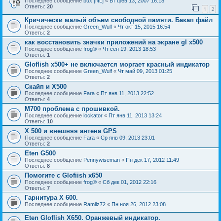
Последнее сообщение
bux [NL]
«
Вт фев 13, 2007 16:18
Ответы:
20
1
2
Кричически малый объем свободной памяти. Бакап файл
Последнее сообщение
Green_Wulf
«
Чт окт 15, 2015 16:54
Ответы:
2
как восстановить значки приложений на экране gl x500
Последнее сообщение
frog®
«
Чт сен 19, 2013 18:53
Ответы:
1
Gloflish x500+ не включается моргает красный индикатор
Последнее сообщение
Green_Wulf
«
Чт май 09, 2013 01:25
Ответы:
2
Скайп и Х500
Последнее сообщение
Fara
«
Пт янв 11, 2013 22:52
Ответы:
4
M700 проблема с прошивкой.
Последнее сообщение
lockator
«
Пт янв 11, 2013 13:24
Ответы:
10
X 500 и внешняя антена GPS
Последнее сообщение
Fara
«
Ср янв 09, 2013 23:01
Ответы:
2
Eten G500
Последнее сообщение
Pennywiseman
«
Пн дек 17, 2012 11:49
Ответы:
8
Помогите с Glofiish x650
Последнее сообщение
frog®
«
Сб дек 01, 2012 22:16
Ответы:
7
Гарнитура Х 600.
Последнее сообщение
Ramilz72
«
Пн ноя 26, 2012 23:08
Eten Gloflish X650. Оранжевый индикатор.