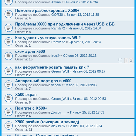
Последнее сообщение
Azyan
«
Пн ноя 26, 2012 16:34
Помогите разблокировать Х500+
Последнее сообщение
GOR30
«
Вт ноя 13, 2012 11:38
Ответы:
4
Проблемы Х600 при подключении через USB к ББ.
Последнее сообщение
Ramilz72
«
Чт ноя 08, 2012 14:34
Ответы:
8
Как удалить учетную запись WL?
Последнее сообщение
Ramilz72
«
Ср окт 31, 2012 20:37
Ответы:
1
схема для x600
Последнее сообщение
frog®
«
Сб сен 08, 2012 20:13
Ответы:
15
1
2
как дефрагментировать память кпк ?
Последнее сообщение
Green_Wulf
«
Чт сен 06, 2012 00:17
Ответы:
2
Аппаратный порт gps в x600.
Последнее сообщение
fishcin
«
Чт авг 02, 2012 09:03
Ответы:
7
Х500 экран
Последнее сообщение
Green_Wulf
«
Вт июл 03, 2012 00:53
Ответы:
6
Помгите с Х500+
Последнее сообщение
Димок___
«
Пн июн 25, 2012 17:53
Ответы:
4
X900 разбил (тачскрин и тачпад)
Последнее сообщение
alek1976
«
Вс июн 03, 2012 16:34
Ответы:
11
IE пишет - Страница не найдена