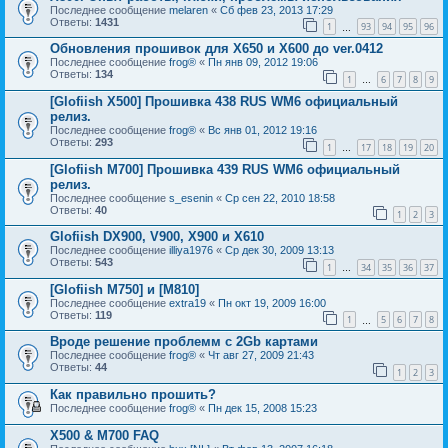
Последнее сообщение
melaren
«
Сб фев 23, 2013 17:29
Ответы:
1431
1
93
94
95
96
…
Обновления прошивок для Х650 и Х600 до ver.0412
Последнее сообщение
frog®
«
Пн янв 09, 2012 19:06
Ответы:
134
1
6
7
8
9
…
[Glofiish X500] Прошивка 438 RUS WM6 официальный
релиз.
Последнее сообщение
frog®
«
Вс янв 01, 2012 19:16
Ответы:
293
1
17
18
19
20
…
[Glofiish M700] Прошивка 439 RUS WM6 официальный
релиз.
Последнее сообщение
s_esenin
«
Ср сен 22, 2010 18:58
Ответы:
40
1
2
3
Glofiish DX900, V900, X900 и X610
Последнее сообщение
illiya1976
«
Ср дек 30, 2009 13:13
Ответы:
543
1
34
35
36
37
…
[Glofiish M750] и [M810]
Последнее сообщение
extra19
«
Пн окт 19, 2009 16:00
Ответы:
119
1
5
6
7
8
…
Вроде решение проблемм с 2Gb картами
Последнее сообщение
frog®
«
Чт авг 27, 2009 21:43
Ответы:
44
1
2
3
Как правильно прошить?
Последнее сообщение
frog®
«
Пн дек 15, 2008 15:23
X500 & M700 FAQ