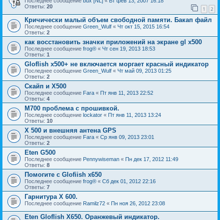
Последнее сообщение
bux [NL]
«
Вт фев 13, 2007 16:18
Ответы:
20
1
2
Кричически малый объем свободной памяти. Бакап файл
Последнее сообщение
Green_Wulf
«
Чт окт 15, 2015 16:54
Ответы:
2
как восстановить значки приложений на экране gl x500
Последнее сообщение
frog®
«
Чт сен 19, 2013 18:53
Ответы:
1
Gloflish x500+ не включается моргает красный индикатор
Последнее сообщение
Green_Wulf
«
Чт май 09, 2013 01:25
Ответы:
2
Скайп и Х500
Последнее сообщение
Fara
«
Пт янв 11, 2013 22:52
Ответы:
4
M700 проблема с прошивкой.
Последнее сообщение
lockator
«
Пт янв 11, 2013 13:24
Ответы:
10
X 500 и внешняя антена GPS
Последнее сообщение
Fara
«
Ср янв 09, 2013 23:01
Ответы:
2
Eten G500
Последнее сообщение
Pennywiseman
«
Пн дек 17, 2012 11:49
Ответы:
8
Помогите с Glofiish x650
Последнее сообщение
frog®
«
Сб дек 01, 2012 22:16
Ответы:
7
Гарнитура Х 600.
Последнее сообщение
Ramilz72
«
Пн ноя 26, 2012 23:08
Eten Gloflish X650. Оранжевый индикатор.