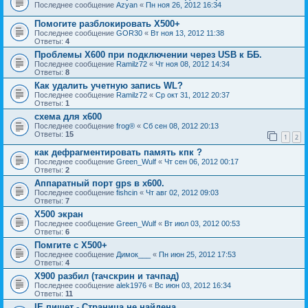
Последнее сообщение
Azyan
«
Пн ноя 26, 2012 16:34
Помогите разблокировать Х500+
Последнее сообщение
GOR30
«
Вт ноя 13, 2012 11:38
Ответы:
4
Проблемы Х600 при подключении через USB к ББ.
Последнее сообщение
Ramilz72
«
Чт ноя 08, 2012 14:34
Ответы:
8
Как удалить учетную запись WL?
Последнее сообщение
Ramilz72
«
Ср окт 31, 2012 20:37
Ответы:
1
схема для x600
Последнее сообщение
frog®
«
Сб сен 08, 2012 20:13
Ответы:
15
1
2
как дефрагментировать память кпк ?
Последнее сообщение
Green_Wulf
«
Чт сен 06, 2012 00:17
Ответы:
2
Аппаратный порт gps в x600.
Последнее сообщение
fishcin
«
Чт авг 02, 2012 09:03
Ответы:
7
Х500 экран
Последнее сообщение
Green_Wulf
«
Вт июл 03, 2012 00:53
Ответы:
6
Помгите с Х500+
Последнее сообщение
Димок___
«
Пн июн 25, 2012 17:53
Ответы:
4
X900 разбил (тачскрин и тачпад)
Последнее сообщение
alek1976
«
Вс июн 03, 2012 16:34
Ответы:
11
IE пишет - Страница не найдена