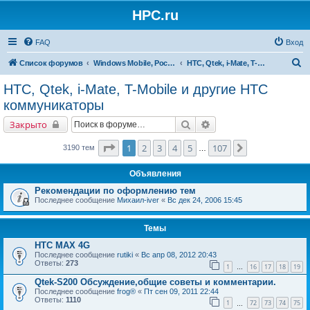
HPC.ru
FAQ
Вход
П
Список форумов
Windows Mobile, Pocket PC, MS Smartphone
HTC, Qtek, i-Mate, T-Mobile и другие HTC коммуникаторы
о
HTC, Qtek, i-Mate, T-Mobile и другие HTC
и
коммуникаторы
с
Поиск
Расширенный поиск
Закрыто
к
Страница
1
из
107
1
2
3
4
5
107
След.
3190 тем
…
Объявления
Рекомендации по оформлению тем
Последнее сообщение
Михаил-iver
«
Вс дек 24, 2006 15:45
Темы
HTC MAX 4G
Последнее сообщение
rutiki
«
Вс апр 08, 2012 20:43
Ответы:
273
1
16
17
18
19
…
Qtek-S200 Обсуждение,общие советы и комментарии.
Последнее сообщение
frog®
«
Пт сен 09, 2011 22:44
Ответы:
1110
1
72
73
74
75
…