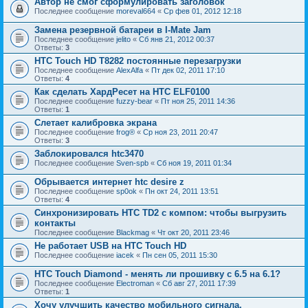
Автор не смог сформулировать заголовок
Последнее сообщение
moreval664
«
Ср фев 01, 2012 12:18
Замена резервной батареи в I-Mate Jam
Последнее сообщение
jelito
«
Сб янв 21, 2012 00:37
Ответы:
3
HTC Touch HD T8282 постоянные перезагрузки
Последнее сообщение
AlexAlfa
«
Пт дек 02, 2011 17:10
Ответы:
4
Как сделать ХардРесет на HTC ELF0100
Последнее сообщение
fuzzy-bear
«
Пт ноя 25, 2011 14:36
Ответы:
1
Слетает калибровка экрана
Последнее сообщение
frog®
«
Ср ноя 23, 2011 20:47
Ответы:
3
Заблокировался htc3470
Последнее сообщение
Sven-spb
«
Сб ноя 19, 2011 01:34
Обрывается интернет htc desire z
Последнее сообщение
sp0ok
«
Пн окт 24, 2011 13:51
Ответы:
4
Синхронизировать HTC TD2 с компом: чтобы выгрузить
контакты
Последнее сообщение
Blackmag
«
Чт окт 20, 2011 23:46
Не работает USB на HTC Touch HD
Последнее сообщение
iacek
«
Пн сен 05, 2011 15:30
HTC Touch Diamond - менять ли прошивку с 6.5 на 6.1?
Последнее сообщение
Electroman
«
Сб авг 27, 2011 17:39
Ответы:
1
Хочу улучшить качество мобильного сигнала.