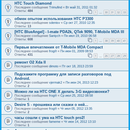
HTC Touch Diamond
Последнее сообщение
Trimufind
«
Вт май 31, 2011 01:32
Ответы:
484
1
30
31
32
33
…
обмен опытом использования HTC P3300
Последнее сообщение
sdenisv
«
Ср окт 27, 2010 12:35
Ответы:
13
[HTC BlueAngel] - I-mate PDA2k, QTek 9090, T-Mobile MDA III
Последнее сообщение
Saniych
«
Пн июл 19, 2010 06:58
Ответы:
608
1
38
39
40
41
…
Первые впечатления от T-Mobile MDA Compact
Последнее сообщение
frog®
«
Пн июн 01, 2009 08:53
Ответы:
431
1
26
27
28
29
…
ремонт O2 Xda II
Последнее сообщение
dimoto
«
Пт окт 18, 2013 23:59
Подскажите программу для записи разговоров под
Android.
Последнее сообщение
vjermak2
«
Пн июн 24, 2013 12:23
Ответы:
2
Можно ли на HTC ONE X делать 3-G видеозвонки?
Последнее сообщение
frog®
«
Ср июл 25, 2012 08:58
Ответы:
1
Desire S - прошивка или сказки о ней...
Последнее сообщение
frog®
«
Чт июл 05, 2012 13:35
Ответы:
2
часы сошли с ума на HTC touch pro2!
Последнее сообщение
fameme
«
Чт июн 14, 2012 13:10
Ответы:
1