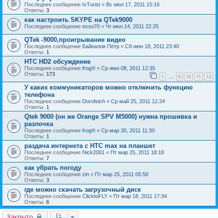
Последнее сообщение
IvTurist
«
Вс июл 17, 2011 15:16
Ответы:
3
как настроить SKYPE на QTek9000
Последнее сообщение
esso70
«
Чт июл 14, 2011 22:25
QTek -9000,проигрывание видео
Последнее сообщение
Байкалов Пётр
«
Сб июн 18, 2011 23:40
Ответы:
1
HTC HD2 обсуждение
Последнее сообщение
frog®
«
Ср июн 08, 2011 12:35
Ответы:
173
1
9
10
11
12
…
У каких коммуникаторов можно отключить функцию
телефона
Последнее сообщение
Dorofeich
«
Ср май 25, 2011 12:24
Ответы:
1
Qtek 9000 (он же Orange SPV M5000) нужна прошивка и
разлочка
Последнее сообщение
frog®
«
Ср мар 30, 2011 11:30
Ответы:
1
раздача интернета с HTC max на планшет
Последнее сообщение
Nick2001
«
Пт мар 25, 2011 18:18
Ответы:
7
как убрать погоду
Последнее сообщение
zin
«
Пт мар 25, 2011 05:56
Ответы:
3
где можно скачать загрузочный диск
Последнее сообщение
ClicktoFLY
«
Пт мар 18, 2011 17:34
Ответы:
6
Закрыто